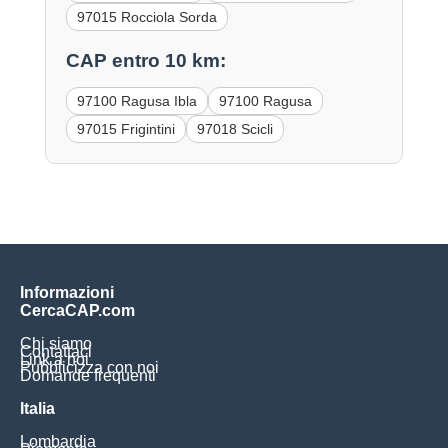
97015 Rocciola Sorda
CAP entro 10 km:
97100 Ragusa Ibla
97100 Ragusa
97015 Frigintini
97018 Scicli
Informazioni
CercaCAP.com
Chi siamo
Contattaci
Link a noi
Pubblicizza con noi
Domande frequenti
Italia
Lombardia