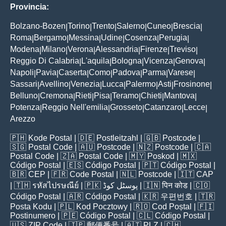
Provincia:
Bolzano-Bozen
Torino
Trento
Salerno
Cuneo
Brescia
|
|
|
|
|
|
Roma
Bergamo
Messina
Udine
Cosenza
Perugia
|
|
|
|
|
|
Modena
Milano
Verona
Alessandria
Firenze
Treviso
|
|
|
|
|
|
Reggio Di Calabria
L'aquila
Bologna
Vicenza
Genova
|
|
|
|
|
Napoli
Pavia
Caserta
Como
Padova
Parma
Varese
|
|
|
|
|
|
|
Sassari
Avellino
Venezia
Lucca
Palermo
Asti
Frosinone
|
|
|
|
|
|
|
Belluno
Cremona
Rieti
Pisa
Teramo
Chieti
Mantova
|
|
|
|
|
|
|
Potenza
Reggio Nell'emilia
Grosseto
Catanzaro
Lecce
|
|
|
|
|
Arezzo
🇵🇭
Kode Postal
| 🇩🇪
Postleitzahl
| 🇬🇧
Postcode
|
🇸🇬
Postal Code
| 🇦🇺
Postcode
| 🇳🇿
Postcode
| 🇨🇦
Postal Code
| 🇿🇦
Postal Code
| 🇲🇾
Poskod
| 🇲🇽
Código Postal
| 🇪🇸
Código Postal
| 🇵🇹
Código Postal
|
🇧🇷
CEP
| 🇫🇷
Code Postal
| 🇳🇱
Postcode
| 🇮🇹
CAP
| 🇹🇭
รหัสไปรษณีย์
| 🇵🇰
پوسٹل کوڈ
| 🇮🇳
पिन कोड
| 🇨🇴
Código Postal
| 🇦🇷
Código Postal
| 🇰🇷
우편번호
| 🇹🇷
Posta Kodu
| 🇵🇱
Kod Pocztowy
| 🇷🇴
Cod Poștal
| 🇫🇮
Postinumero
| 🇵🇪
Código Postal
| 🇨🇱
Código Postal
|
🇺🇸
ZIP Code
| 🇯🇵
郵便番号
| 🇦🇹
PLZ
| 🇨🇭