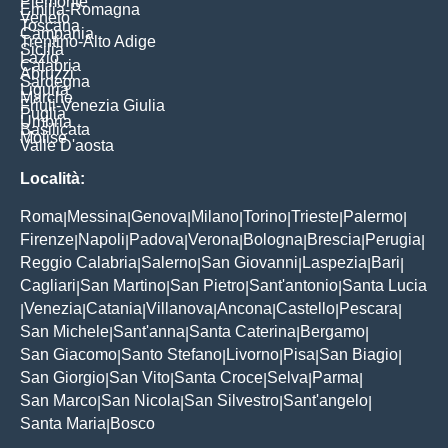
Piemonte
Emilia-Romagna
Veneto
Toscana
Campania
Trentino-Alto Adige
Sicilia
Lazio
Calabria
Abruzzi
Sardegna
Liguria
Marche
Friuli-Venezia Giulia
Puglia
Umbria
Basilicata
Molise
Valle D'aosta
Località:
Roma
Messina
Genova
Milano
Torino
Trieste
Palermo
|
|
|
|
|
|
|
Firenze
Napoli
Padova
Verona
Bologna
Brescia
Perugia
|
|
|
|
|
|
|
Reggio Calabria
Salerno
San Giovanni
Laspezia
Bari
|
|
|
|
|
Cagliari
San Martino
San Pietro
Sant'antonio
Santa Lucia
|
|
|
|
Venezia
Catania
Villanova
Ancona
Castello
Pescara
|
|
|
|
|
|
|
San Michele
Sant'anna
Santa Caterina
Bergamo
|
|
|
|
San Giacomo
Santo Stefano
Livorno
Pisa
San Biagio
|
|
|
|
|
San Giorgio
San Vito
Santa Croce
Selva
Parma
|
|
|
|
|
San Marco
San Nicola
San Silvestro
Sant'angelo
|
|
|
|
Santa Maria
Bosco
|