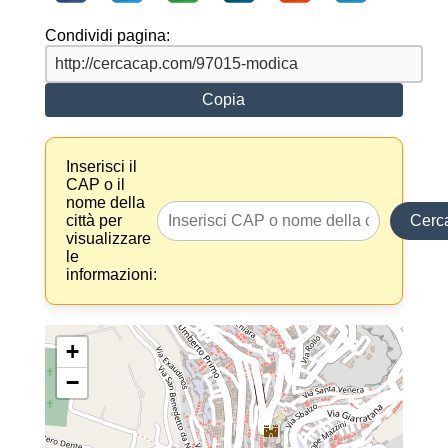
Condividi pagina:
Copia
Inserisci il
CAP o il
nome della
città per
Cerc
visualizzare
le
informazioni:
+
−