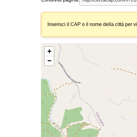
Inserisci il CAP o il nome della città per v
+
−