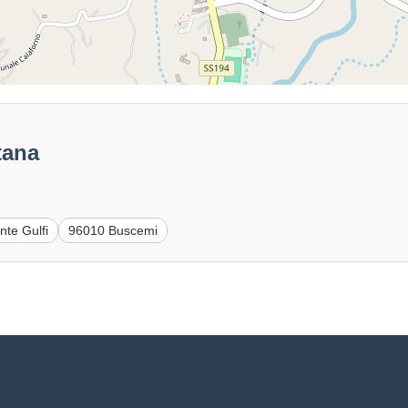
tana
te Gulfi
96010 Buscemi