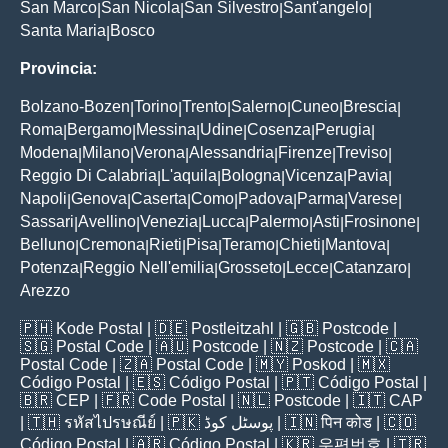
San Marco
San Nicola
San Silvestro
Sant'angelo
|
|
|
|
Santa Maria
Bosco
|
Provincia:
Bolzano-Bozen
Torino
Trento
Salerno
Cuneo
Brescia
|
|
|
|
|
|
Roma
Bergamo
Messina
Udine
Cosenza
Perugia
|
|
|
|
|
|
Modena
Milano
Verona
Alessandria
Firenze
Treviso
|
|
|
|
|
|
Reggio Di Calabria
L'aquila
Bologna
Vicenza
Pavia
|
|
|
|
|
Napoli
Genova
Caserta
Como
Padova
Parma
Varese
|
|
|
|
|
|
|
Sassari
Avellino
Venezia
Lucca
Palermo
Asti
Frosinone
|
|
|
|
|
|
|
Belluno
Cremona
Rieti
Pisa
Teramo
Chieti
Mantova
|
|
|
|
|
|
|
Potenza
Reggio Nell'emilia
Grosseto
Lecce
Catanzaro
|
|
|
|
|
Arezzo
🇵🇭
Kode Postal
| 🇩🇪
Postleitzahl
| 🇬🇧
Postcode
|
🇸🇬
Postal Code
| 🇦🇺
Postcode
| 🇳🇿
Postcode
| 🇨🇦
Postal Code
| 🇿🇦
Postal Code
| 🇲🇾
Poskod
| 🇲🇽
Código Postal
| 🇪🇸
Código Postal
| 🇵🇹
Código Postal
|
🇧🇷
CEP
| 🇫🇷
Code Postal
| 🇳🇱
Postcode
| 🇮🇹
CAP
| 🇹🇭
รหัสไปรษณีย์
| 🇵🇰
پوسٹل کوڈ
| 🇮🇳
पिन कोड
| 🇨🇴
Código Postal
| 🇦🇷
Código Postal
| 🇰🇷
우편번호
| 🇹🇷