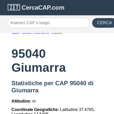
🇮🇹 CercaCAP.com
CERCA
Inserisci CAP o luogo
Italia
Sicilia
Giumarra
95040
95040
Giumarra
Statistiche per CAP 95040 di
Giumarra
Altitudine:
m
Coordinate Geografiche:
Latitudine 37.4765,