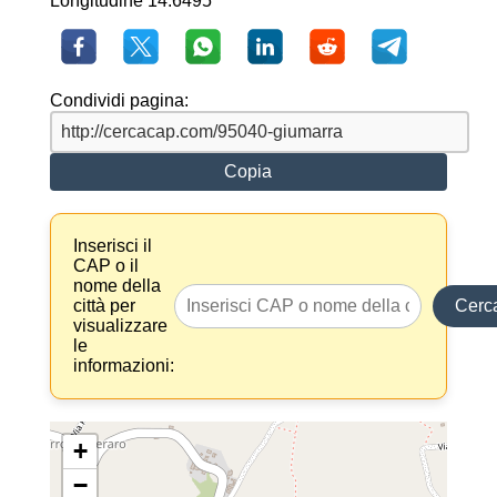
Longitudine 14.6495
Condividi pagina:
Copia
Inserisci il
CAP o il
nome della
città per
Cerc
visualizzare
le
informazioni:
+
−