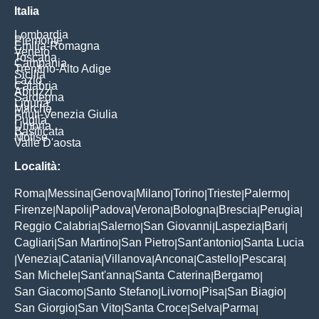
Italia
Lombardia
Piemonte
Emilia-Romagna
Veneto
Toscana
Campania
Trentino-Alto Adige
Sicilia
Lazio
Calabria
Abruzzi
Sardegna
Liguria
Marche
Friuli-Venezia Giulia
Puglia
Umbria
Basilicata
Molise
Valle D'aosta
Località:
Roma
Messina
Genova
Milano
Torino
Trieste
Palermo
|
|
|
|
|
|
|
Firenze
Napoli
Padova
Verona
Bologna
Brescia
Perugia
|
|
|
|
|
|
|
Reggio Calabria
Salerno
San Giovanni
Laspezia
Bari
|
|
|
|
|
Cagliari
San Martino
San Pietro
Sant'antonio
Santa Lucia
|
|
|
|
Venezia
Catania
Villanova
Ancona
Castello
Pescara
|
|
|
|
|
|
|
San Michele
Sant'anna
Santa Caterina
Bergamo
|
|
|
|
San Giacomo
Santo Stefano
Livorno
Pisa
San Biagio
|
|
|
|
|
San Giorgio
San Vito
Santa Croce
Selva
Parma
|
|
|
|
|