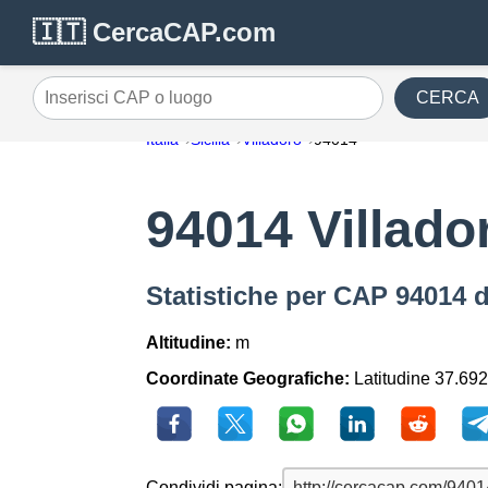
🇮🇹 CercaCAP.com
CERCA
Inserisci CAP o luogo
Italia
Sicilia
Villadoro
94014
94014 Villado
Statistiche per CAP 94014 d
Altitudine:
m
Coordinate Geografiche:
Latitudine 37.692
Condividi pagina: