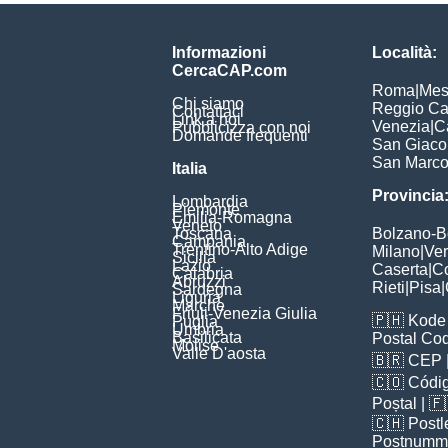
Informazioni
Località:
CercaCAP.com
Roma
|
Mes
Chi siamo
Reggio Ca
Contattaci
Link a noi
Venezia
|
C
Pubblicizza con noi
Domande frequenti
San Giac
San Marc
Italia
Provincia
Lombardia
Piemonte
Emilia-Romagna
Veneto
Toscana
Bolzano-
Campania
Trentino-Alto Adige
Milano
|
Ve
Sicilia
Lazio
Caserta
|
C
Calabria
Abruzzi
Rieti
|
Pisa
|
Sardegna
Liguria
Marche
Friuli-Venezia Giulia
🇵🇭
Kode 
Puglia
Umbria
Basilicata
Postal Co
Molise
Valle D'aosta
🇧🇷
CEP
🇨🇴
Códig
Poștal
| 
🇨🇭
Postl
Postnumm