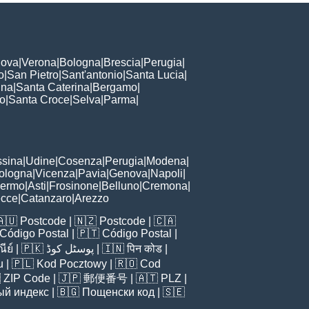
ova
|
Verona
|
Bologna
|
Brescia
|
Perugia
|
o
|
San Pietro
|
Sant'antonio
|
Santa Lucia
|
nna
|
Santa Caterina
|
Bergamo
|
to
|
Santa Croce
|
Selva
|
Parma
|
sina
|
Udine
|
Cosenza
|
Perugia
|
Modena
|
ologna
|
Vicenza
|
Pavia
|
Genova
|
Napoli
|
lermo
|
Asti
|
Frosinone
|
Belluno
|
Cremona
|
ecce
|
Catanzaro
|
Arezzo
🇦🇺
Postcode
| 🇳🇿
Postcode
| 🇨🇦
Código Postal
| 🇵🇹
Código Postal
|
ีย์
| 🇵🇰
پوسٹل کوڈ
| 🇮🇳
पिन कोड
|
u
| 🇵🇱
Kod Pocztowy
| 🇷🇴
Cod

ZIP Code
| 🇯🇵
郵便番号
| 🇦🇹
PLZ
|
ый индекс
| 🇧🇬
Пощенски код
| 🇸🇪