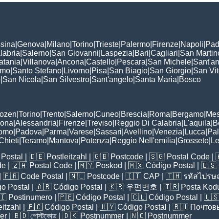
sina
|
Genova
|
Milano
|
Torino
|
Trieste
|
Palermo
|
Firenze
|
Napoli
|
Pad
labria
|
Salerno
|
San Giovanni
|
Laspezia
|
Bari
|
Cagliari
|
San Martin
atania
|
Villanova
|
Ancona
|
Castello
|
Pescara
|
San Michele
|
Sant'a
omo
|
Santo Stefano
|
Livorno
|
Pisa
|
San Biagio
|
San Giorgio
|
San Vi
o
|
San Nicola
|
San Silvestro
|
Sant'angelo
|
Santa Maria
|
Bosco
:
Bozen
|
Torino
|
Trento
|
Salerno
|
Cuneo
|
Brescia
|
Roma
|
Bergamo
|
Mes
rona
|
Alessandria
|
Firenze
|
Treviso
|
Reggio Di Calabria
|
L'aquila
|
B
omo
|
Padova
|
Parma
|
Varese
|
Sassari
|
Avellino
|
Venezia
|
Lucca
|
Pa
Chieti
|
Teramo
|
Mantova
|
Potenza
|
Reggio Nell'emilia
|
Grosseto
|
L
Postal
| 🇩🇪
Postleitzahl
| 🇬🇧
Postcode
| 🇸🇬
Postal Code
| 
de
| 🇿🇦
Postal Code
| 🇲🇾
Poskod
| 🇲🇽
Código Postal
| 🇪🇸
| 🇫🇷
Code Postal
| 🇳🇱
Postcode
| 🇮🇹
CAP
| 🇹🇭
รหัสไปรษณ
o Postal
| 🇦🇷
Código Postal
| 🇰🇷
우편번호
| 🇹🇷
Posta Kod
🇮
Postinumero
| 🇵🇪
Código Postal
| 🇨🇱
Código Postal
| 🇺
eitzahl
| 🇪🇨
Código Postal
| 🇺🇾
Código Postal
| 🇷🇺
Почтов
er
| 🇧🇩
পোস্টকোড
| 🇩🇰
Postnummer
| 🇳🇴
Postnummer