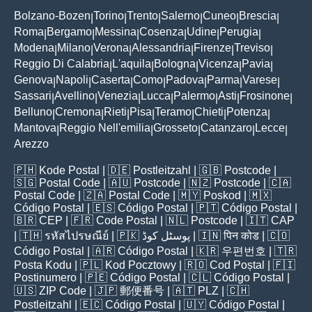
Bolzano-Bozen
Torino
Trento
Salerno
Cuneo
Brescia
|
|
|
|
|
|
Roma
Bergamo
Messina
Cosenza
Udine
Perugia
|
|
|
|
|
|
Modena
Milano
Verona
Alessandria
Firenze
Treviso
|
|
|
|
|
|
Reggio Di Calabria
L'aquila
Bologna
Vicenza
Pavia
|
|
|
|
|
Genova
Napoli
Caserta
Como
Padova
Parma
Varese
|
|
|
|
|
|
|
Sassari
Avellino
Venezia
Lucca
Palermo
Asti
Frosinone
|
|
|
|
|
|
|
Belluno
Cremona
Rieti
Pisa
Teramo
Chieti
Potenza
|
|
|
|
|
|
|
Mantova
Reggio Nell'emilia
Grosseto
Catanzaro
Lecce
|
|
|
|
|
Arezzo
🇵🇭
Kode Postal
| 🇩🇪
Postleitzahl
| 🇬🇧
Postcode
|
🇸🇬
Postal Code
| 🇦🇺
Postcode
| 🇳🇿
Postcode
| 🇨🇦
Postal Code
| 🇿🇦
Postal Code
| 🇲🇾
Poskod
| 🇲🇽
Código Postal
| 🇪🇸
Código Postal
| 🇵🇹
Código Postal
|
🇧🇷
CEP
| 🇫🇷
Code Postal
| 🇳🇱
Postcode
| 🇮🇹
CAP
| 🇹🇭
รหัสไปรษณีย์
| 🇵🇰
پوسٹل کوڈ
| 🇮🇳
पिन कोड
| 🇨🇴
Código Postal
| 🇦🇷
Código Postal
| 🇰🇷
우편번호
| 🇹🇷
Posta Kodu
| 🇵🇱
Kod Pocztowy
| 🇷🇴
Cod Poștal
| 🇫🇮
Postinumero
| 🇵🇪
Código Postal
| 🇨🇱
Código Postal
|
🇺🇸
ZIP Code
| 🇯🇵
郵便番号
| 🇦🇹
PLZ
| 🇨🇭
Postleitzahl
| 🇪🇨
Código Postal
| 🇺🇾
Código Postal
|