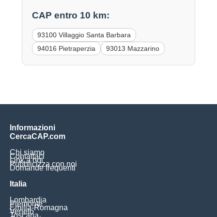
CAP entro 10 km:
93100 Villaggio Santa Barbara
94016 Pietraperzia
93013 Mazzarino
Informazioni
CercaCAP.com
Chi siamo
Contattaci
Link a noi
Pubblicizza con noi
Domande frequenti
Italia
Lombardia
Piemonte
Emilia-Romagna
Veneto
Toscana