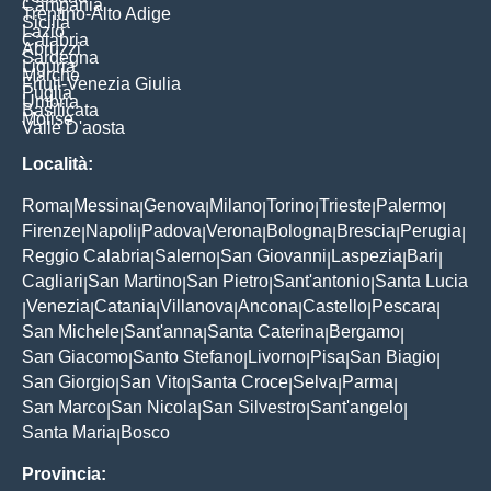
Campania
Trentino-Alto Adige
Sicilia
Lazio
Calabria
Abruzzi
Sardegna
Liguria
Marche
Friuli-Venezia Giulia
Puglia
Umbria
Basilicata
Molise
Valle D'aosta
Località:
Roma
Messina
Genova
Milano
Torino
Trieste
Palermo
|
|
|
|
|
|
|
Firenze
Napoli
Padova
Verona
Bologna
Brescia
Perugia
|
|
|
|
|
|
|
Reggio Calabria
Salerno
San Giovanni
Laspezia
Bari
|
|
|
|
|
Cagliari
San Martino
San Pietro
Sant'antonio
Santa Lucia
|
|
|
|
Venezia
Catania
Villanova
Ancona
Castello
Pescara
|
|
|
|
|
|
|
San Michele
Sant'anna
Santa Caterina
Bergamo
|
|
|
|
San Giacomo
Santo Stefano
Livorno
Pisa
San Biagio
|
|
|
|
|
San Giorgio
San Vito
Santa Croce
Selva
Parma
|
|
|
|
|
San Marco
San Nicola
San Silvestro
Sant'angelo
|
|
|
|
Santa Maria
Bosco
|
Provincia: