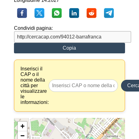
Longitudine 14.2027
Condividi pagina:
Copia
Inserisci il
CAP o il
nome della
città per
Cerc
visualizzare
le
informazioni:
+
−