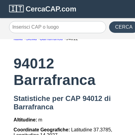
🇮🇹 CercaCAP.com
CERCA
Inserisci CAP o luogo
Italia
Sicilia
Barrafranca
94012
94012
Barrafranca
Statistiche per CAP 94012 di
Barrafranca
Altitudine:
m
Coordinate Geografiche:
Latitudine 37.3785,