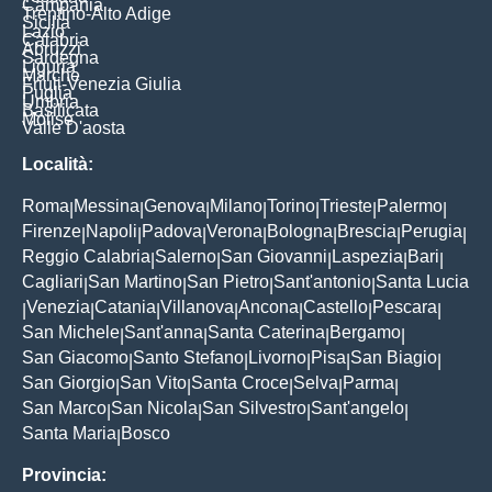
Campania
Trentino-Alto Adige
Sicilia
Lazio
Calabria
Abruzzi
Sardegna
Liguria
Marche
Friuli-Venezia Giulia
Puglia
Umbria
Basilicata
Molise
Valle D'aosta
Località:
Roma
Messina
Genova
Milano
Torino
Trieste
Palermo
|
|
|
|
|
|
|
Firenze
Napoli
Padova
Verona
Bologna
Brescia
Perugia
|
|
|
|
|
|
|
Reggio Calabria
Salerno
San Giovanni
Laspezia
Bari
|
|
|
|
|
Cagliari
San Martino
San Pietro
Sant'antonio
Santa Lucia
|
|
|
|
Venezia
Catania
Villanova
Ancona
Castello
Pescara
|
|
|
|
|
|
|
San Michele
Sant'anna
Santa Caterina
Bergamo
|
|
|
|
San Giacomo
Santo Stefano
Livorno
Pisa
San Biagio
|
|
|
|
|
San Giorgio
San Vito
Santa Croce
Selva
Parma
|
|
|
|
|
San Marco
San Nicola
San Silvestro
Sant'angelo
|
|
|
|
Santa Maria
Bosco
|
Provincia: