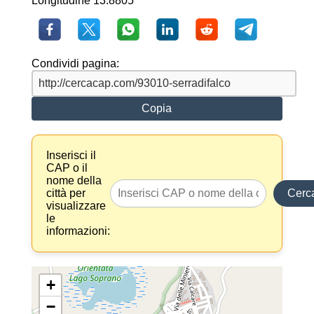
Longitudine 13.8805
Condividi pagina:
Copia
Inserisci il
CAP o il
nome della
città per
Cerc
visualizzare
le
informazioni:
+
−