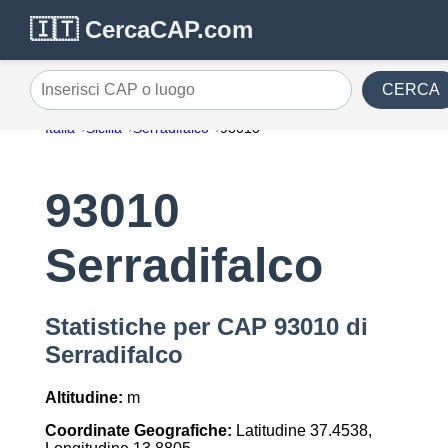
🇮🇹 CercaCAP.com
CERCA
Inserisci CAP o luogo
Italia
Sicilia
Serradifalco
93010
93010
Serradifalco
Statistiche per CAP 93010 di
Serradifalco
Altitudine:
m
Coordinate Geografiche:
Latitudine 37.4538,