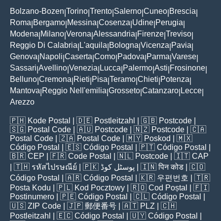
Bolzano-Bozen
Torino
Trento
Salerno
Cuneo
Brescia
|
|
|
|
|
|
Roma
Bergamo
Messina
Cosenza
Udine
Perugia
|
|
|
|
|
|
Modena
Milano
Verona
Alessandria
Firenze
Treviso
|
|
|
|
|
|
Reggio Di Calabria
L'aquila
Bologna
Vicenza
Pavia
|
|
|
|
|
Genova
Napoli
Caserta
Como
Padova
Parma
Varese
|
|
|
|
|
|
|
Sassari
Avellino
Venezia
Lucca
Palermo
Asti
Frosinone
|
|
|
|
|
|
|
Belluno
Cremona
Rieti
Pisa
Teramo
Chieti
Potenza
|
|
|
|
|
|
|
Mantova
Reggio Nell'emilia
Grosseto
Catanzaro
Lecce
|
|
|
|
|
Arezzo
🇵🇭
Kode Postal
| 🇩🇪
Postleitzahl
| 🇬🇧
Postcode
|
🇸🇬
Postal Code
| 🇦🇺
Postcode
| 🇳🇿
Postcode
| 🇨🇦
Postal Code
| 🇿🇦
Postal Code
| 🇲🇾
Poskod
| 🇲🇽
Código Postal
| 🇪🇸
Código Postal
| 🇵🇹
Código Postal
|
🇧🇷
CEP
| 🇫🇷
Code Postal
| 🇳🇱
Postcode
| 🇮🇹
CAP
| 🇹🇭
รหัสไปรษณีย์
| 🇵🇰
پوسٹل کوڈ
| 🇮🇳
पिन कोड
| 🇨🇴
Código Postal
| 🇦🇷
Código Postal
| 🇰🇷
우편번호
| 🇹🇷
Posta Kodu
| 🇵🇱
Kod Pocztowy
| 🇷🇴
Cod Poștal
| 🇫🇮
Postinumero
| 🇵🇪
Código Postal
| 🇨🇱
Código Postal
|
🇺🇸
ZIP Code
| 🇯🇵
郵便番号
| 🇦🇹
PLZ
| 🇨🇭
Postleitzahl
| 🇪🇨
Código Postal
| 🇺🇾
Código Postal
|