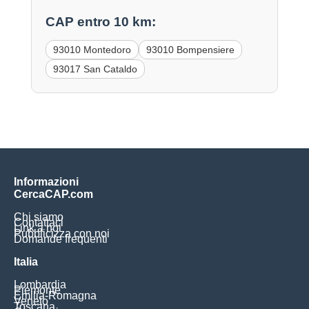
CAP entro 10 km:
93010 Montedoro
93010 Bompensiere
93017 San Cataldo
Informazioni
CercaCAP.com
Chi siamo
Contattaci
Link a noi
Pubblicizza con noi
Domande frequenti
Italia
Lombardia
Piemonte
Emilia-Romagna
Veneto
Toscana