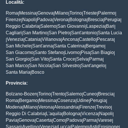
Località:
Roma
Messina
Genova
Milano
Torino
Trieste
Palermo
|
|
|
|
|
|
|
Firenze
Napoli
Padova
Verona
Bologna
Brescia
Perugia
|
|
|
|
|
|
|
Reggio Calabria
Salerno
San Giovanni
Laspezia
Bari
|
|
|
|
|
Cagliari
San Martino
San Pietro
Sant'antonio
Santa Lucia
|
|
|
|
Venezia
Catania
Villanova
Ancona
Castello
Pescara
|
|
|
|
|
|
|
San Michele
Sant'anna
Santa Caterina
Bergamo
|
|
|
|
San Giacomo
Santo Stefano
Livorno
Pisa
San Biagio
|
|
|
|
|
San Giorgio
San Vito
Santa Croce
Selva
Parma
|
|
|
|
|
San Marco
San Nicola
San Silvestro
Sant'angelo
|
|
|
|
Santa Maria
Bosco
|
Provincia:
Bolzano-Bozen
Torino
Trento
Salerno
Cuneo
Brescia
|
|
|
|
|
|
Roma
Bergamo
Messina
Cosenza
Udine
Perugia
|
|
|
|
|
|
Modena
Milano
Verona
Alessandria
Firenze
Treviso
|
|
|
|
|
|
Reggio Di Calabria
L'aquila
Bologna
Vicenza
Napoli
|
|
|
|
|
Pavia
Genova
Caserta
Como
Padova
Parma
Varese
|
|
|
|
|
|
|
Sassari
Avellino
Venezia
Lucca
Palermo
Asti
Frosinone
|
|
|
|
|
|
|