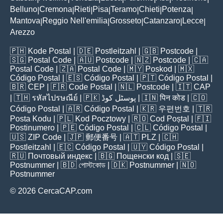
Belluno
Cremona
Rieti
Pisa
Teramo
Chieti
Potenza
|
|
|
|
|
|
|
Mantova
Reggio Nell'emilia
Grosseto
Catanzaro
Lecce
|
|
|
|
|
Arezzo
🇵🇭
Kode Postal
| 🇩🇪
Postleitzahl
| 🇬🇧
Postcode
|
🇸🇬
Postal Code
| 🇦🇺
Postcode
| 🇳🇿
Postcode
| 🇨🇦
Postal Code
| 🇿🇦
Postal Code
| 🇲🇾
Poskod
| 🇲🇽
Código Postal
| 🇪🇸
Código Postal
| 🇵🇹
Código Postal
|
🇧🇷
CEP
| 🇫🇷
Code Postal
| 🇳🇱
Postcode
| 🇮🇹
CAP
| 🇹🇭
รหัสไปรษณีย์
| 🇵🇰
پوسٹل کوڈ
| 🇮🇳
पिन कोड
| 🇨🇴
Código Postal
| 🇦🇷
Código Postal
| 🇰🇷
우편번호
| 🇹🇷
Posta Kodu
| 🇵🇱
Kod Pocztowy
| 🇷🇴
Cod Poștal
| 🇫🇮
Postinumero
| 🇵🇪
Código Postal
| 🇨🇱
Código Postal
|
🇺🇸
ZIP Code
| 🇯🇵
郵便番号
| 🇦🇹
PLZ
| 🇨🇭
Postleitzahl
| 🇪🇨
Código Postal
| 🇺🇾
Código Postal
|
🇷🇺
Почтовый индекс
| 🇧🇬
Пощенски код
| 🇸🇪
Postnummer
| 🇧🇩
পোস্টকোড
| 🇩🇰
Postnummer
| 🇳🇴
Postnummer
© 2026 CercaCAP.com