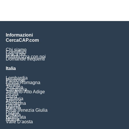
Informazioni
CercaCAP.com
Chi siamo
Contattaci
Link a noi
Pubblicizza con noi
Domande frequenti
Italia
Lombardia
Piemonte
Emilia-Romagna
Veneto
Toscana
Campania
Trentino-Alto Adige
Sicilia
Lazio
Calabria
Abruzzi
Sardegna
Liguria
Marche
Friuli-Venezia Giulia
Puglia
Umbria
Basilicata
Molise
Valle D'aosta