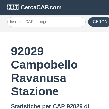
🇮🇹 CercaCAP.com
CERCA
Inserisci CAP o luogo
Italia
Sicilia
Campobello Ravanusa Stazione
92029
92029
Campobello
Ravanusa
Stazione
Statistiche per CAP 92029 di