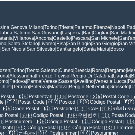
sina
|
Genova
|
Milano
|
Torino
|
Trieste
|
Palermo
|
Firenze
|
Napoli
|
Pad
labria
|
Salerno
|
San Giovanni
|
Laspezia
|
Bari
|
Cagliari
|
San Martin
atania
|
Villanova
|
Ancona
|
Castello
|
Pescara
|
San Michele
|
Sant'a
omo
|
Santo Stefano
|
Livorno
|
Pisa
|
San Biagio
|
San Giorgio
|
San Vi
o
|
San Nicola
|
San Silvestro
|
Sant'angelo
|
Santa Maria
|
Bosco
:
Bozen
|
Torino
|
Trento
|
Salerno
|
Cuneo
|
Brescia
|
Roma
|
Bergamo
|
Mes
rona
|
Alessandria
|
Firenze
|
Treviso
|
Reggio Di Calabria
|
L'aquila
|
B
omo
|
Padova
|
Parma
|
Varese
|
Sassari
|
Avellino
|
Venezia
|
Lucca
|
Pa
Chieti
|
Teramo
|
Potenza
|
Mantova
|
Reggio Nell'emilia
|
Grosseto
|
Ca
Postal
| 🇩🇪
Postleitzahl
| 🇬🇧
Postcode
| 🇸🇬
Postal Code
| 
de
| 🇿🇦
Postal Code
| 🇲🇾
Poskod
| 🇲🇽
Código Postal
| 🇪🇸
| 🇫🇷
Code Postal
| 🇳🇱
Postcode
| 🇮🇹
CAP
| 🇹🇭
รหัสไปรษณ
o Postal
| 🇦🇷
Código Postal
| 🇰🇷
우편번호
| 🇹🇷
Posta Kod
🇮
Postinumero
| 🇵🇪
Código Postal
| 🇨🇱
Código Postal
| 🇺
eitzahl
| 🇪🇨
Código Postal
| 🇺🇾
Código Postal
| 🇷🇺
Почтов
er
| 🇧🇩
পোস্টকোড
| 🇩🇰
Postnummer
| 🇳🇴
Postnummer