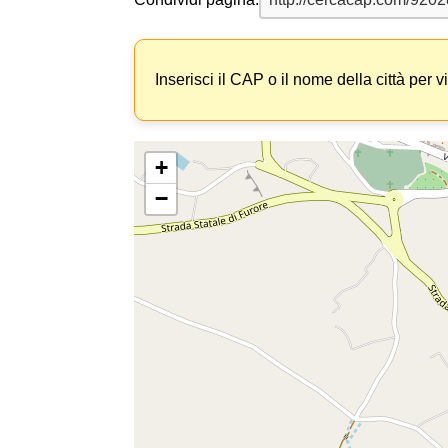
Inserisci il CAP o il nome della città per v
+
−