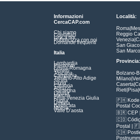
Informazioni
Località:
CercaCAP.com
Roma
|
Mes
Chi siamo
Reggio Ca
Contattaci
Link a noi
Venezia
|
C
Pubblicizza con noi
Domande frequenti
San Giac
San Marc
Italia
Provincia
Lombardia
Piemonte
Emilia-Romagna
Veneto
Toscana
Bolzano-
Campania
Trentino-Alto Adige
Milano
|
Ve
Sicilia
Lazio
Caserta
|
C
Calabria
Abruzzi
Rieti
|
Pisa
|
Sardegna
Liguria
Marche
Friuli-Venezia Giulia
🇵🇭
Kode 
Puglia
Umbria
Basilicata
Postal Co
Molise
Valle D'aosta
🇧🇷
CEP
🇨🇴
Códig
Poștal
| 
🇨🇭
Postl
Postnumm