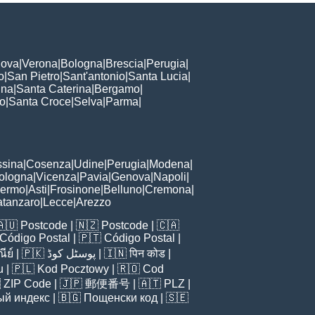
ova
|
Verona
|
Bologna
|
Brescia
|
Perugia
|
o
|
San Pietro
|
Sant'antonio
|
Santa Lucia
|
nna
|
Santa Caterina
|
Bergamo
|
to
|
Santa Croce
|
Selva
|
Parma
|
sina
|
Cosenza
|
Udine
|
Perugia
|
Modena
|
ologna
|
Vicenza
|
Pavia
|
Genova
|
Napoli
|
lermo
|
Asti
|
Frosinone
|
Belluno
|
Cremona
|
tanzaro
|
Lecce
|
Arezzo
🇦🇺
Postcode
| 🇳🇿
Postcode
| 🇨🇦
Código Postal
| 🇵🇹
Código Postal
|
ีย์
| 🇵🇰
پوسٹل کوڈ
| 🇮🇳
पिन कोड
|
u
| 🇵🇱
Kod Pocztowy
| 🇷🇴
Cod

ZIP Code
| 🇯🇵
郵便番号
| 🇦🇹
PLZ
|
ый индекс
| 🇧🇬
Пощенски код
| 🇸🇪