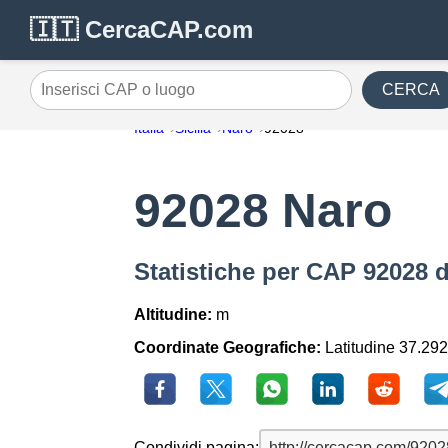
🇮🇹 CercaCAP.com
CERCA
Inserisci CAP o luogo
Italia
Sicilia
Naro
92028
92028 Naro
Statistiche per CAP 92028 
Altitudine:
m
Coordinate Geografiche:
Latitudine 37.292
Condividi pagina: