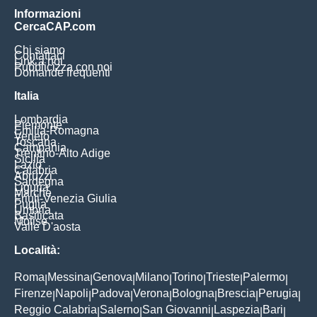
Informazioni
CercaCAP.com
Chi siamo
Contattaci
Link a noi
Pubblicizza con noi
Domande frequenti
Italia
Lombardia
Piemonte
Emilia-Romagna
Veneto
Toscana
Campania
Trentino-Alto Adige
Sicilia
Lazio
Calabria
Abruzzi
Sardegna
Liguria
Marche
Friuli-Venezia Giulia
Puglia
Umbria
Basilicata
Molise
Valle D'aosta
Località:
Roma
Messina
Genova
Milano
Torino
Trieste
Palermo
|
|
|
|
|
|
|
Firenze
Napoli
Padova
Verona
Bologna
Brescia
Perugia
|
|
|
|
|
|
|
Reggio Calabria
Salerno
San Giovanni
Laspezia
Bari
|
|
|
|
|