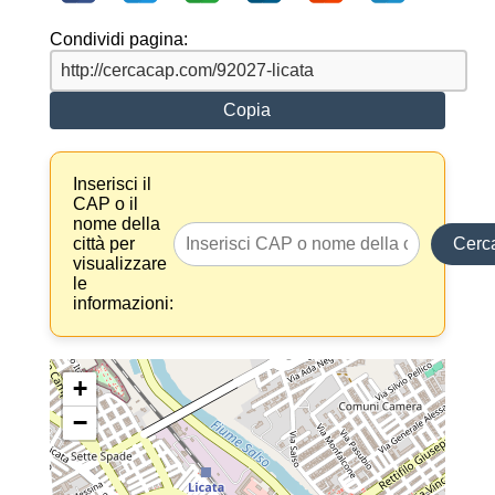
Condividi pagina:
Copia
Inserisci il
CAP o il
nome della
città per
Cerc
visualizzare
le
informazioni:
+
−