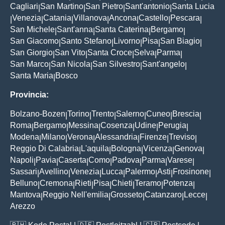
Cagliari
San Martino
San Pietro
Sant'antonio
Santa Lucia
|
|
|
|
Venezia
Catania
Villanova
Ancona
Castello
Pescara
|
|
|
|
|
|
|
San Michele
Sant'anna
Santa Caterina
Bergamo
|
|
|
|
San Giacomo
Santo Stefano
Livorno
Pisa
San Biagio
|
|
|
|
|
San Giorgio
San Vito
Santa Croce
Selva
Parma
|
|
|
|
|
San Marco
San Nicola
San Silvestro
Sant'angelo
|
|
|
|
Santa Maria
Bosco
|
Provincia:
Bolzano-Bozen
Torino
Trento
Salerno
Cuneo
Brescia
|
|
|
|
|
|
Roma
Bergamo
Messina
Cosenza
Udine
Perugia
|
|
|
|
|
|
Modena
Milano
Verona
Alessandria
Firenze
Treviso
|
|
|
|
|
|
Reggio Di Calabria
L'aquila
Bologna
Vicenza
Genova
|
|
|
|
|
Napoli
Pavia
Caserta
Como
Padova
Parma
Varese
|
|
|
|
|
|
|
Sassari
Avellino
Venezia
Lucca
Palermo
Asti
Frosinone
|
|
|
|
|
|
|
Belluno
Cremona
Rieti
Pisa
Chieti
Teramo
Potenza
|
|
|
|
|
|
|
Mantova
Reggio Nell'emilia
Grosseto
Catanzaro
Lecce
|
|
|
|
|
Arezzo