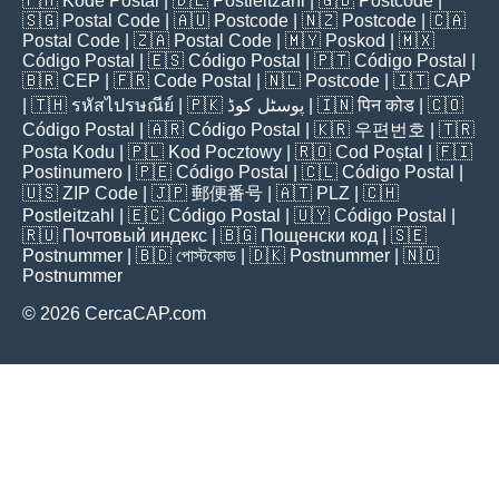
🇵🇭
Kode Postal
| 🇩🇪
Postleitzahl
| 🇬🇧
Postcode
|
🇸🇬
Postal Code
| 🇦🇺
Postcode
| 🇳🇿
Postcode
| 🇨🇦
Postal Code
| 🇿🇦
Postal Code
| 🇲🇾
Poskod
| 🇲🇽
Código Postal
| 🇪🇸
Código Postal
| 🇵🇹
Código Postal
|
🇧🇷
CEP
| 🇫🇷
Code Postal
| 🇳🇱
Postcode
| 🇮🇹
CAP
| 🇹🇭
รหัสไปรษณีย์
| 🇵🇰
پوسٹل کوڈ
| 🇮🇳
पिन कोड
| 🇨🇴
Código Postal
| 🇦🇷
Código Postal
| 🇰🇷
우편번호
| 🇹🇷
Posta Kodu
| 🇵🇱
Kod Pocztowy
| 🇷🇴
Cod Poștal
| 🇫🇮
Postinumero
| 🇵🇪
Código Postal
| 🇨🇱
Código Postal
|
🇺🇸
ZIP Code
| 🇯🇵
郵便番号
| 🇦🇹
PLZ
| 🇨🇭
Postleitzahl
| 🇪🇨
Código Postal
| 🇺🇾
Código Postal
|
🇷🇺
Почтовый индекс
| 🇧🇬
Пощенски код
| 🇸🇪
Postnummer
| 🇧🇩
পোস্টকোড
| 🇩🇰
Postnummer
| 🇳🇴
Postnummer
© 2026 CercaCAP.com