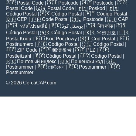
🇸🇬
Postal Code
| 🇦🇺
Postcode
| 🇳🇿
Postcode
| 🇨🇦
Postal Code
| 🇿🇦
Postal Code
| 🇲🇾
Poskod
| 🇲🇽
Código Postal
| 🇪🇸
Código Postal
| 🇵🇹
Código Postal
|
🇧🇷
CEP
| 🇫🇷
Code Postal
| 🇳🇱
Postcode
| 🇮🇹
CAP
| 🇹🇭
รหัสไปรษณีย์
| 🇵🇰
پوسٹل کوڈ
| 🇮🇳
पिन कोड
| 🇨🇴
Código Postal
| 🇦🇷
Código Postal
| 🇰🇷
우편번호
| 🇹🇷
Posta Kodu
| 🇵🇱
Kod Pocztowy
| 🇷🇴
Cod Poștal
| 🇫🇮
Postinumero
| 🇵🇪
Código Postal
| 🇨🇱
Código Postal
|
🇺🇸
ZIP Code
| 🇯🇵
郵便番号
| 🇦🇹
PLZ
| 🇨🇭
Postleitzahl
| 🇪🇨
Código Postal
| 🇺🇾
Código Postal
|
🇷🇺
Почтовый индекс
| 🇧🇬
Пощенски код
| 🇸🇪
Postnummer
| 🇧🇩
পোস্টকোড
| 🇩🇰
Postnummer
| 🇳🇴
Postnummer
© 2026 CercaCAP.com