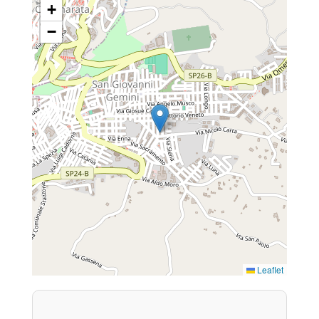
+
−
Leaflet