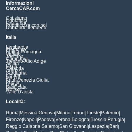
Informazioni
CercaCAP.com
Chi siamo
Contattaci
Link a noi
Pubblicizza con noi
Domande frequenti
Italia
Lombardia
Piemonte
Emilia-Romagna
Veneto
Toscana
Campania
Trentino-Alto Adige
Sicilia
Lazio
Calabria
Abruzzi
Sardegna
Liguria
Marche
Friuli-Venezia Giulia
Puglia
Umbria
Basilicata
Molise
Valle D'aosta
Località:
Roma
Messina
Genova
Milano
Torino
Trieste
Palermo
|
|
|
|
|
|
|
Firenze
Napoli
Padova
Verona
Bologna
Brescia
Perugia
|
|
|
|
|
|
|
Reggio Calabria
Salerno
San Giovanni
Laspezia
Bari
|
|
|
|
|