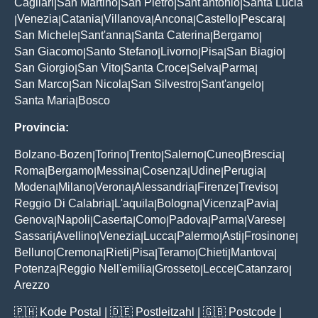
Cagliari
San Martino
San Pietro
Sant'antonio
Santa Lucia
|
|
|
|
Venezia
Catania
Villanova
Ancona
Castello
Pescara
|
|
|
|
|
|
|
San Michele
Sant'anna
Santa Caterina
Bergamo
|
|
|
|
San Giacomo
Santo Stefano
Livorno
Pisa
San Biagio
|
|
|
|
|
San Giorgio
San Vito
Santa Croce
Selva
Parma
|
|
|
|
|
San Marco
San Nicola
San Silvestro
Sant'angelo
|
|
|
|
Santa Maria
Bosco
|
Provincia:
Bolzano-Bozen
Torino
Trento
Salerno
Cuneo
Brescia
|
|
|
|
|
|
Roma
Bergamo
Messina
Cosenza
Udine
Perugia
|
|
|
|
|
|
Modena
Milano
Verona
Alessandria
Firenze
Treviso
|
|
|
|
|
|
Reggio Di Calabria
L'aquila
Bologna
Vicenza
Pavia
|
|
|
|
|
Genova
Napoli
Caserta
Como
Padova
Parma
Varese
|
|
|
|
|
|
|
Sassari
Avellino
Venezia
Lucca
Palermo
Asti
Frosinone
|
|
|
|
|
|
|
Belluno
Cremona
Rieti
Pisa
Teramo
Chieti
Mantova
|
|
|
|
|
|
|
Potenza
Reggio Nell'emilia
Grosseto
Lecce
Catanzaro
|
|
|
|
|
Arezzo
🇵🇭
Kode Postal
| 🇩🇪
Postleitzahl
| 🇬🇧
Postcode
|