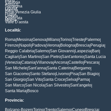
Lazio
Calabria
Abruzzi
Sardegna
Liguria
Marche
Friuli-Venezia Giulia
Puglia
Umbria
Basilicata
Molise
Valle D'aosta
Località:
Roma
Messina
Genova
Milano
Torino
Trieste
Palermo
|
|
|
|
|
|
|
Firenze
Napoli
Padova
Verona
Bologna
Brescia
Perugia
|
|
|
|
|
|
|
Reggio Calabria
Salerno
San Giovanni
Laspezia
Bari
|
|
|
|
|
Cagliari
San Martino
San Pietro
Sant'antonio
Santa Lucia
|
|
|
|
Venezia
Catania
Villanova
Ancona
Castello
Pescara
|
|
|
|
|
|
|
San Michele
Sant'anna
Santa Caterina
Bergamo
|
|
|
|
San Giacomo
Santo Stefano
Livorno
Pisa
San Biagio
|
|
|
|
|
San Giorgio
San Vito
Santa Croce
Selva
Parma
|
|
|
|
|
San Marco
San Nicola
San Silvestro
Sant'angelo
|
|
|
|
Santa Maria
Bosco
|
Provincia:
Bolzano-Bozen
Torino
Trento
Salerno
Cuneo
Brescia
|
|
|
|
|
|