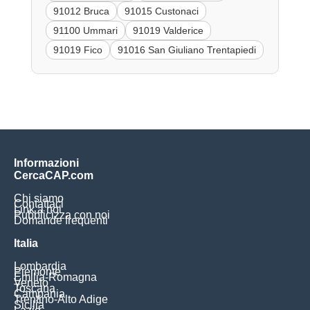
91012 Bruca
91015 Custonaci
91100 Ummari
91019 Valderice
91019 Fico
91016 San Giuliano Trentapiedi
Informazioni
CercaCAP.com
Chi siamo
Contattaci
Link a noi
Pubblicizza con noi
Domande frequenti
Italia
Lombardia
Piemonte
Emilia-Romagna
Veneto
Toscana
Campania
Trentino-Alto Adige
Sicilia