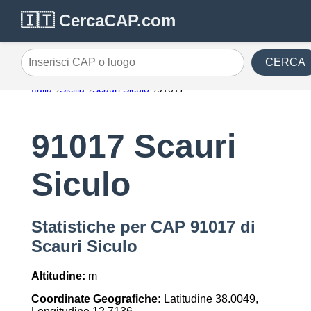
🇮🇹 CercaCAP.com
CERCA
Inserisci CAP o luogo
Italia
Sicilia
Scauri Siculo
91017
91017 Scauri
Siculo
Statistiche per CAP 91017 di
Scauri Siculo
Altitudine:
m
Coordinate Geografiche:
Latitudine 38.0049,