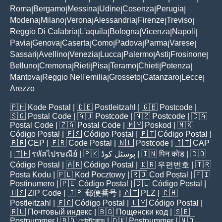
Roma
Bergamo
Messina
Udine
Cosenza
Perugia
|
|
|
|
|
|
Modena
Milano
Verona
Alessandria
Firenze
Treviso
|
|
|
|
|
|
Reggio Di Calabria
L'aquila
Bologna
Vicenza
Napoli
|
|
|
|
|
Pavia
Genova
Caserta
Como
Padova
Parma
Varese
|
|
|
|
|
|
|
Sassari
Avellino
Venezia
Lucca
Palermo
Asti
Frosinone
|
|
|
|
|
|
|
Belluno
Cremona
Rieti
Pisa
Teramo
Chieti
Potenza
|
|
|
|
|
|
|
Mantova
Reggio Nell'emilia
Grosseto
Catanzaro
Lecce
|
|
|
|
|
Arezzo
🇵🇭
Kode Postal
| 🇩🇪
Postleitzahl
| 🇬🇧
Postcode
|
🇸🇬
Postal Code
| 🇦🇺
Postcode
| 🇳🇿
Postcode
| 🇨🇦
Postal Code
| 🇿🇦
Postal Code
| 🇲🇾
Poskod
| 🇲🇽
Código Postal
| 🇪🇸
Código Postal
| 🇵🇹
Código Postal
|
🇧🇷
CEP
| 🇫🇷
Code Postal
| 🇳🇱
Postcode
| 🇮🇹
CAP
| 🇹🇭
รหัสไปรษณีย์
| 🇵🇰
پوسٹل کوڈ
| 🇮🇳
पिन कोड
| 🇨🇴
Código Postal
| 🇦🇷
Código Postal
| 🇰🇷
우편번호
| 🇹🇷
Posta Kodu
| 🇵🇱
Kod Pocztowy
| 🇷🇴
Cod Poștal
| 🇫🇮
Postinumero
| 🇵🇪
Código Postal
| 🇨🇱
Código Postal
|
🇺🇸
ZIP Code
| 🇯🇵
郵便番号
| 🇦🇹
PLZ
| 🇨🇭
Postleitzahl
| 🇪🇨
Código Postal
| 🇺🇾
Código Postal
|
🇷🇺
Почтовый индекс
| 🇧🇬
Пощенски код
| 🇸🇪
Postnummer
| 🇧🇩
পোস্টকোড
| 🇩🇰
Postnummer
| 🇳🇴