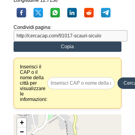
Longitudine 12.7136
Condividi pagina:
Copia
Inserisci il
CAP o il
nome della
città per
Cerc
visualizzare
le
informazioni:
+
−