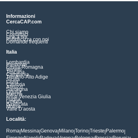
Informazioni
CercaCAP.com
Chi siamo
Contattaci
Link a noi
Pubblicizza con noi
Domande frequenti
Italia
Lombardia
Piemonte
Emilia-Romagna
Veneto
Toscana
Campania
Trentino-Alto Adige
Sicilia
Lazio
Calabria
Abruzzi
Sardegna
Liguria
Marche
Friuli-Venezia Giulia
Puglia
Umbria
Basilicata
Molise
Valle D'aosta
Località:
Roma
Messina
Genova
Milano
Torino
Trieste
Palermo
|
|
|
|
|
|
|
Firenze
Napoli
Padova
Verona
Bologna
Brescia
Perugia