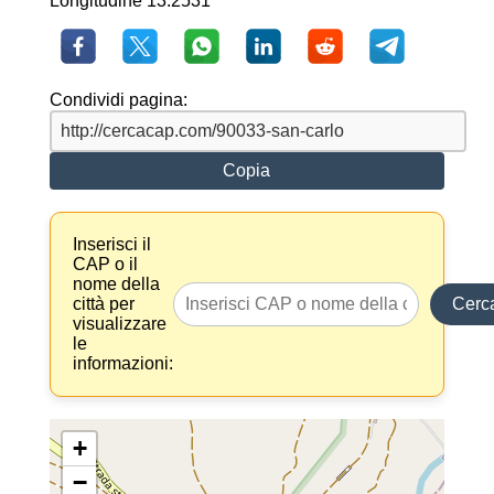
Longitudine 13.2531
Condividi pagina:
Copia
Inserisci il
CAP o il
nome della
città per
Cerc
visualizzare
le
informazioni:
+
−