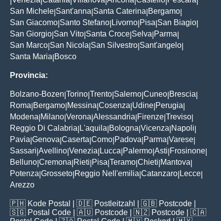
|
|
|
|
|
|
|
San Michele
Sant'anna
Santa Caterina
Bergamo
|
|
|
|
San Giacomo
Santo Stefano
Livorno
Pisa
San Biagio
|
|
|
|
|
San Giorgio
San Vito
Santa Croce
Selva
Parma
|
|
|
|
|
San Marco
San Nicola
San Silvestro
Sant'angelo
|
|
|
|
Santa Maria
Bosco
|
Provincia:
Bolzano-Bozen
Torino
Trento
Salerno
Cuneo
Brescia
|
|
|
|
|
|
Roma
Bergamo
Messina
Cosenza
Udine
Perugia
|
|
|
|
|
|
Modena
Milano
Verona
Alessandria
Firenze
Treviso
|
|
|
|
|
|
Reggio Di Calabria
L'aquila
Bologna
Vicenza
Napoli
|
|
|
|
|
Pavia
Genova
Caserta
Como
Padova
Parma
Varese
|
|
|
|
|
|
|
Sassari
Avellino
Venezia
Lucca
Palermo
Asti
Frosinone
|
|
|
|
|
|
|
Belluno
Cremona
Rieti
Pisa
Teramo
Chieti
Mantova
|
|
|
|
|
|
|
Potenza
Grosseto
Reggio Nell'emilia
Catanzaro
Lecce
|
|
|
|
|
Arezzo
🇵🇭
Kode Postal
| 🇩🇪
Postleitzahl
| 🇬🇧
Postcode
|
🇸🇬
Postal Code
| 🇦🇺
Postcode
| 🇳🇿
Postcode
| 🇨🇦