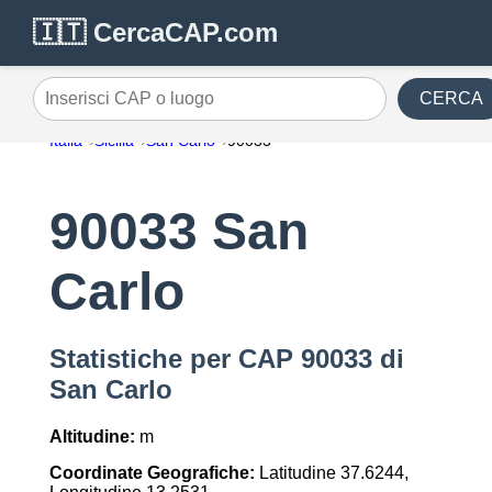
🇮🇹 CercaCAP.com
CERCA
Inserisci CAP o luogo
Italia
Sicilia
San Carlo
90033
90033 San
Carlo
Statistiche per CAP 90033 di
San Carlo
Altitudine:
m
Coordinate Geografiche:
Latitudine 37.6244,