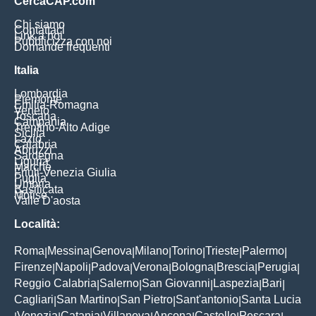
CercaCAP.com
Chi siamo
Contattaci
Link a noi
Pubblicizza con noi
Domande frequenti
Italia
Lombardia
Piemonte
Emilia-Romagna
Veneto
Toscana
Campania
Trentino-Alto Adige
Sicilia
Lazio
Calabria
Abruzzi
Sardegna
Liguria
Marche
Friuli-Venezia Giulia
Puglia
Umbria
Basilicata
Molise
Valle D'aosta
Località:
Roma
Messina
Genova
Milano
Torino
Trieste
Palermo
|
|
|
|
|
|
|
Firenze
Napoli
Padova
Verona
Bologna
Brescia
Perugia
|
|
|
|
|
|
|
Reggio Calabria
Salerno
San Giovanni
Laspezia
Bari
|
|
|
|
|
Cagliari
San Martino
San Pietro
Sant'antonio
Santa Lucia
|
|
|
|
Venezia
Catania
Villanova
Ancona
Castello
Pescara