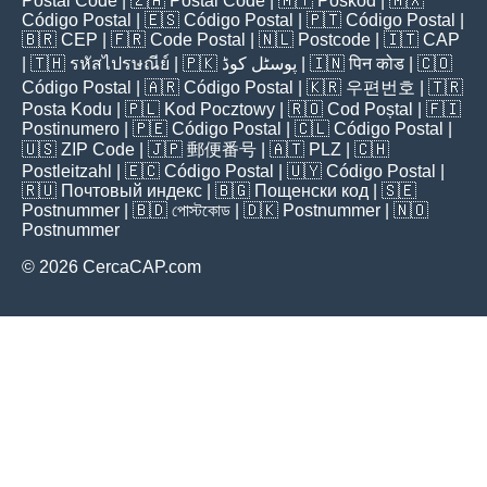
Postal Code
| 🇿🇦
Postal Code
| 🇲🇾
Poskod
| 🇲🇽
Código Postal
| 🇪🇸
Código Postal
| 🇵🇹
Código Postal
|
🇧🇷
CEP
| 🇫🇷
Code Postal
| 🇳🇱
Postcode
| 🇮🇹
CAP
| 🇹🇭
รหัสไปรษณีย์
| 🇵🇰
پوسٹل کوڈ
| 🇮🇳
पिन कोड
| 🇨🇴
Código Postal
| 🇦🇷
Código Postal
| 🇰🇷
우편번호
| 🇹🇷
Posta Kodu
| 🇵🇱
Kod Pocztowy
| 🇷🇴
Cod Poștal
| 🇫🇮
Postinumero
| 🇵🇪
Código Postal
| 🇨🇱
Código Postal
|
🇺🇸
ZIP Code
| 🇯🇵
郵便番号
| 🇦🇹
PLZ
| 🇨🇭
Postleitzahl
| 🇪🇨
Código Postal
| 🇺🇾
Código Postal
|
🇷🇺
Почтовый индекс
| 🇧🇬
Пощенски код
| 🇸🇪
Postnummer
| 🇧🇩
পোস্টকোড
| 🇩🇰
Postnummer
| 🇳🇴
Postnummer
© 2026 CercaCAP.com