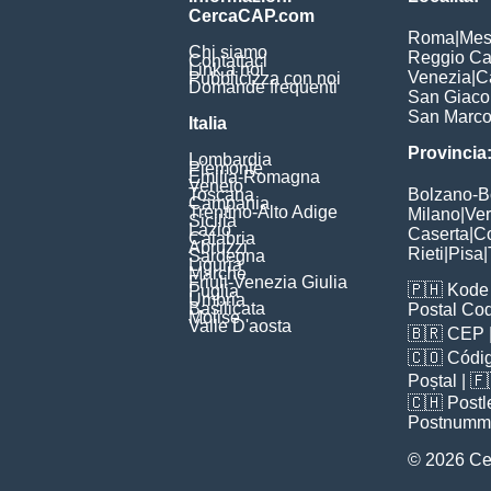
CercaCAP.com
Roma
|
Mes
Chi siamo
Reggio Ca
Contattaci
Link a noi
Venezia
|
C
Pubblicizza con noi
Domande frequenti
San Giac
San Marc
Italia
Provincia
Lombardia
Piemonte
Emilia-Romagna
Veneto
Toscana
Bolzano-
Campania
Trentino-Alto Adige
Milano
|
Ve
Sicilia
Lazio
Caserta
|
C
Calabria
Abruzzi
Rieti
|
Pisa
|
Sardegna
Liguria
Marche
Friuli-Venezia Giulia
🇵🇭
Kode 
Puglia
Umbria
Basilicata
Postal Co
Molise
Valle D'aosta
🇧🇷
CEP
🇨🇴
Códig
Poștal
| 
🇨🇭
Postl
Postnumm
© 2026 C