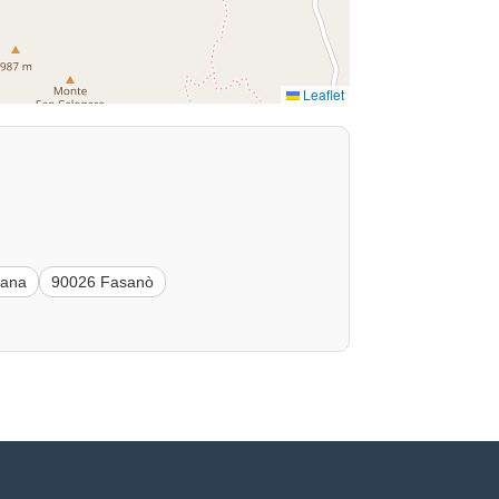
Leaflet
rana
90026 Fasanò