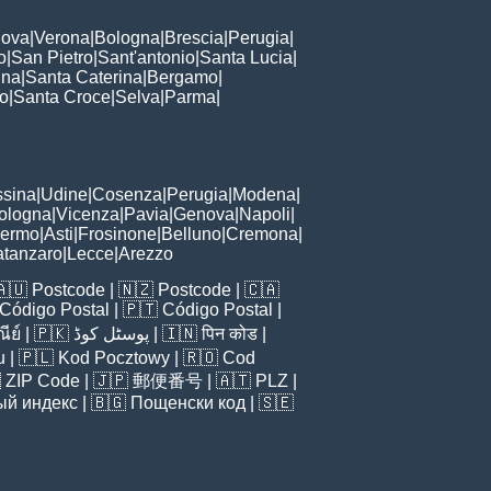
ova
|
Verona
|
Bologna
|
Brescia
|
Perugia
|
o
|
San Pietro
|
Sant'antonio
|
Santa Lucia
|
nna
|
Santa Caterina
|
Bergamo
|
to
|
Santa Croce
|
Selva
|
Parma
|
sina
|
Udine
|
Cosenza
|
Perugia
|
Modena
|
ologna
|
Vicenza
|
Pavia
|
Genova
|
Napoli
|
lermo
|
Asti
|
Frosinone
|
Belluno
|
Cremona
|
tanzaro
|
Lecce
|
Arezzo
🇦🇺
Postcode
| 🇳🇿
Postcode
| 🇨🇦
Código Postal
| 🇵🇹
Código Postal
|
ีย์
| 🇵🇰
پوسٹل کوڈ
| 🇮🇳
पिन कोड
|
u
| 🇵🇱
Kod Pocztowy
| 🇷🇴
Cod

ZIP Code
| 🇯🇵
郵便番号
| 🇦🇹
PLZ
|
ый индекс
| 🇧🇬
Пощенски код
| 🇸🇪