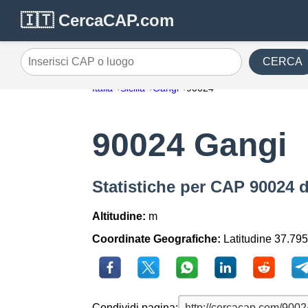
🇮🇹 CercaCAP.com
CERCA
Inserisci CAP o luogo
Italia
Sicilia
Gangi
90024
90024 Gangi
Statistiche per CAP 90024 
Altitudine:
m
Coordinate Geografiche:
Latitudine 37.795
Condividi pagina: