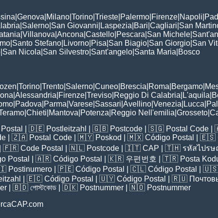
sina
|
Genova
|
Milano
|
Torino
|
Trieste
|
Palermo
|
Firenze
|
Napoli
|
Pad
labria
|
Salerno
|
San Giovanni
|
Laspezia
|
Bari
|
Cagliari
|
San Martin
atania
|
Villanova
|
Ancona
|
Castello
|
Pescara
|
San Michele
|
Sant'a
omo
|
Santo Stefano
|
Livorno
|
Pisa
|
San Biagio
|
San Giorgio
|
San Vi
o
|
San Nicola
|
San Silvestro
|
Sant'angelo
|
Santa Maria
|
Bosco
:
Bozen
|
Torino
|
Trento
|
Salerno
|
Cuneo
|
Brescia
|
Roma
|
Bergamo
|
Mes
rona
|
Alessandria
|
Firenze
|
Treviso
|
Reggio Di Calabria
|
L'aquila
|
B
omo
|
Padova
|
Parma
|
Varese
|
Sassari
|
Avellino
|
Venezia
|
Lucca
|
Pa
Teramo
|
Chieti
|
Mantova
|
Potenza
|
Reggio Nell'emilia
|
Grosseto
|
Ca
Postal
| 🇩🇪
Postleitzahl
| 🇬🇧
Postcode
| 🇸🇬
Postal Code
| 
de
| 🇿🇦
Postal Code
| 🇲🇾
Poskod
| 🇲🇽
Código Postal
| 🇪🇸
| 🇫🇷
Code Postal
| 🇳🇱
Postcode
| 🇮🇹
CAP
| 🇹🇭
รหัสไปรษณ
o Postal
| 🇦🇷
Código Postal
| 🇰🇷
우편번호
| 🇹🇷
Posta Kod
🇮
Postinumero
| 🇵🇪
Código Postal
| 🇨🇱
Código Postal
| 🇺
eitzahl
| 🇪🇨
Código Postal
| 🇺🇾
Código Postal
| 🇷🇺
Почтов
er
| 🇧🇩
পোস্টকোড
| 🇩🇰
Postnummer
| 🇳🇴
Postnummer
ercaCAP.com