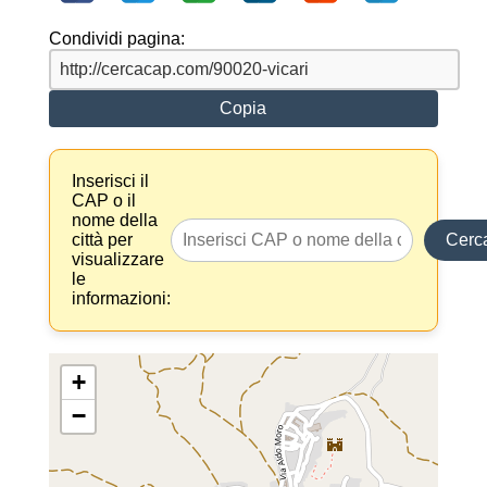
Condividi pagina:
Copia
Inserisci il
CAP o il
nome della
città per
Cerc
visualizzare
le
informazioni:
+
−