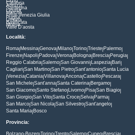
Lazio
Calabria
Abruzzi
Sardegna
Liguria
Marche
Friuli-Venezia Giulia
Puglia
Umbria
Basilicata
Molise
Valle D'aosta
Località:
Roma
Messina
Genova
Milano
Torino
Trieste
Palermo
|
|
|
|
|
|
|
Firenze
Napoli
Padova
Verona
Bologna
Brescia
Perugia
|
|
|
|
|
|
|
Reggio Calabria
Salerno
San Giovanni
Laspezia
Bari
|
|
|
|
|
Cagliari
San Martino
San Pietro
Sant'antonio
Santa Lucia
|
|
|
|
Venezia
Catania
Villanova
Ancona
Castello
Pescara
|
|
|
|
|
|
|
San Michele
Sant'anna
Santa Caterina
Bergamo
|
|
|
|
San Giacomo
Santo Stefano
Livorno
Pisa
San Biagio
|
|
|
|
|
San Giorgio
San Vito
Santa Croce
Selva
Parma
|
|
|
|
|
San Marco
San Nicola
San Silvestro
Sant'angelo
|
|
|
|
Santa Maria
Bosco
|
Provincia:
Bolzano-Bozen
Torino
Trento
Salerno
Cuneo
Brescia
|
|
|
|
|
|