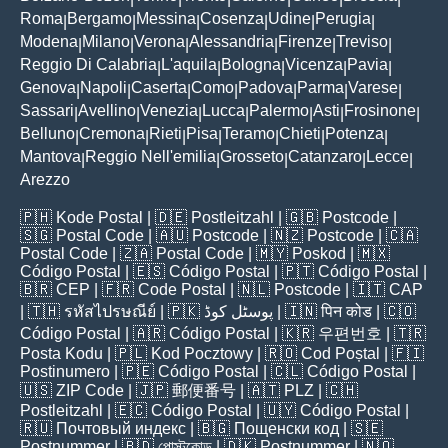
Roma
Bergamo
Messina
Cosenza
Udine
Perugia
|
|
|
|
|
|
Modena
Milano
Verona
Alessandria
Firenze
Treviso
|
|
|
|
|
|
Reggio Di Calabria
L'aquila
Bologna
Vicenza
Pavia
|
|
|
|
|
Genova
Napoli
Caserta
Como
Padova
Parma
Varese
|
|
|
|
|
|
|
Sassari
Avellino
Venezia
Lucca
Palermo
Asti
Frosinone
|
|
|
|
|
|
|
Belluno
Cremona
Rieti
Pisa
Teramo
Chieti
Potenza
|
|
|
|
|
|
|
Mantova
Reggio Nell'emilia
Grosseto
Catanzaro
Lecce
|
|
|
|
|
Arezzo
🇵🇭
Kode Postal
| 🇩🇪
Postleitzahl
| 🇬🇧
Postcode
|
🇸🇬
Postal Code
| 🇦🇺
Postcode
| 🇳🇿
Postcode
| 🇨🇦
Postal Code
| 🇿🇦
Postal Code
| 🇲🇾
Poskod
| 🇲🇽
Código Postal
| 🇪🇸
Código Postal
| 🇵🇹
Código Postal
|
🇧🇷
CEP
| 🇫🇷
Code Postal
| 🇳🇱
Postcode
| 🇮🇹
CAP
| 🇹🇭
รหัสไปรษณีย์
| 🇵🇰
پوسٹل کوڈ
| 🇮🇳
पिन कोड
| 🇨🇴
Código Postal
| 🇦🇷
Código Postal
| 🇰🇷
우편번호
| 🇹🇷
Posta Kodu
| 🇵🇱
Kod Pocztowy
| 🇷🇴
Cod Poștal
| 🇫🇮
Postinumero
| 🇵🇪
Código Postal
| 🇨🇱
Código Postal
|
🇺🇸
ZIP Code
| 🇯🇵
郵便番号
| 🇦🇹
PLZ
| 🇨🇭
Postleitzahl
| 🇪🇨
Código Postal
| 🇺🇾
Código Postal
|
🇷🇺
Почтовый индекс
| 🇧🇬
Пощенски код
| 🇸🇪
Postnummer
| 🇧🇩
পোস্টকোড
| 🇩🇰
Postnummer
| 🇳🇴