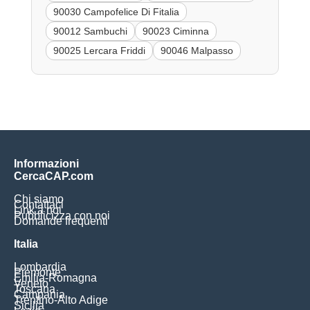
90030 Campofelice Di Fitalia
90012 Sambuchi
90023 Ciminna
90025 Lercara Friddi
90046 Malpasso
Informazioni
CercaCAP.com
Chi siamo
Contattaci
Link a noi
Pubblicizza con noi
Domande frequenti
Italia
Lombardia
Piemonte
Emilia-Romagna
Veneto
Toscana
Campania
Trentino-Alto Adige
Sicilia