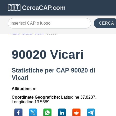
🇮🇹 CercaCAP.com
CERCA
Inserisci CAP o luogo
Italia
Sicilia
Vicari
90020
90020 Vicari
Statistiche per CAP 90020 di
Vicari
Altitudine:
m
Coordinate Geografiche:
Latitudine 37.8237,
Longitudine 13.5689