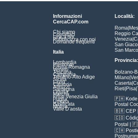
Informazioni
Località:
CercaCAP.com
Roma
|
Mes
Chi siamo
Reggio Ca
Contattaci
Link a noi
Venezia
|
C
Pubblicizza con noi
Domande frequenti
San Giac
San Marc
Italia
Provincia
Lombardia
Piemonte
Emilia-Romagna
Veneto
Toscana
Bolzano-
Campania
Trentino-Alto Adige
Milano
|
Ve
Sicilia
Lazio
Caserta
|
C
Calabria
Abruzzi
Rieti
|
Pisa
|
Sardegna
Liguria
Marche
Friuli-Venezia Giulia
🇵🇭
Kode 
Puglia
Umbria
Basilicata
Postal Co
Molise
Valle D'aosta
🇧🇷
CEP
🇨🇴
Códig
Poștal
| 
🇨🇭
Postl
Postnumm