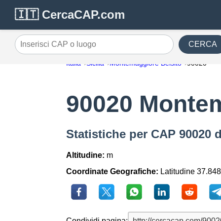
🇮🇹 CercaCAP.com
CERCA
Inserisci CAP o luogo
Italia
Sicilia
Montemaggiore Belsito
90020
90020 Montem
Statistiche per CAP 90020 
Altitudine:
m
Coordinate Geografiche:
Latitudine 37.848
Condividi pagina: