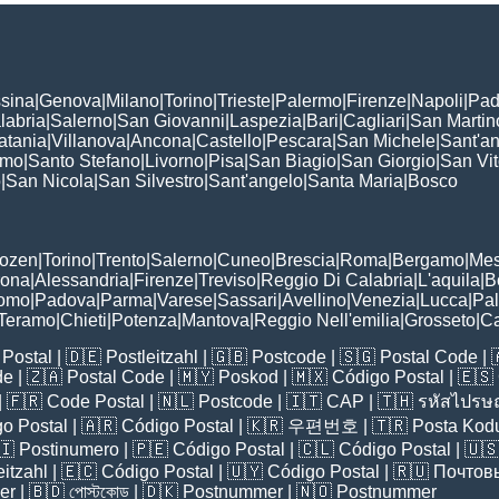
sina
|
Genova
|
Milano
|
Torino
|
Trieste
|
Palermo
|
Firenze
|
Napoli
|
Pad
labria
|
Salerno
|
San Giovanni
|
Laspezia
|
Bari
|
Cagliari
|
San Martin
atania
|
Villanova
|
Ancona
|
Castello
|
Pescara
|
San Michele
|
Sant'a
omo
|
Santo Stefano
|
Livorno
|
Pisa
|
San Biagio
|
San Giorgio
|
San Vi
o
|
San Nicola
|
San Silvestro
|
Sant'angelo
|
Santa Maria
|
Bosco
:
Bozen
|
Torino
|
Trento
|
Salerno
|
Cuneo
|
Brescia
|
Roma
|
Bergamo
|
Mes
rona
|
Alessandria
|
Firenze
|
Treviso
|
Reggio Di Calabria
|
L'aquila
|
B
omo
|
Padova
|
Parma
|
Varese
|
Sassari
|
Avellino
|
Venezia
|
Lucca
|
Pa
Teramo
|
Chieti
|
Potenza
|
Mantova
|
Reggio Nell'emilia
|
Grosseto
|
Ca
Postal
| 🇩🇪
Postleitzahl
| 🇬🇧
Postcode
| 🇸🇬
Postal Code
| 
de
| 🇿🇦
Postal Code
| 🇲🇾
Poskod
| 🇲🇽
Código Postal
| 🇪🇸
| 🇫🇷
Code Postal
| 🇳🇱
Postcode
| 🇮🇹
CAP
| 🇹🇭
รหัสไปรษณ
o Postal
| 🇦🇷
Código Postal
| 🇰🇷
우편번호
| 🇹🇷
Posta Kod
🇮
Postinumero
| 🇵🇪
Código Postal
| 🇨🇱
Código Postal
| 🇺
eitzahl
| 🇪🇨
Código Postal
| 🇺🇾
Código Postal
| 🇷🇺
Почтов
er
| 🇧🇩
পোস্টকোড
| 🇩🇰
Postnummer
| 🇳🇴
Postnummer