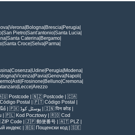
ova
|
Verona
|
Bologna
|
Brescia
|
Perugia
|
o
|
San Pietro
|
Sant'antonio
|
Santa Lucia
|
nna
|
Santa Caterina
|
Bergamo
|
to
|
Santa Croce
|
Selva
|
Parma
|
sina
|
Cosenza
|
Udine
|
Perugia
|
Modena
|
ologna
|
Vicenza
|
Pavia
|
Genova
|
Napoli
|
lermo
|
Asti
|
Frosinone
|
Belluno
|
Cremona
|
tanzaro
|
Lecce
|
Arezzo
🇦🇺
Postcode
| 🇳🇿
Postcode
| 🇨🇦
Código Postal
| 🇵🇹
Código Postal
|
ีย์
| 🇵🇰
پوسٹل کوڈ
| 🇮🇳
पिन कोड
|
u
| 🇵🇱
Kod Pocztowy
| 🇷🇴
Cod

ZIP Code
| 🇯🇵
郵便番号
| 🇦🇹
PLZ
|
ый индекс
| 🇧🇬
Пощенски код
| 🇸🇪