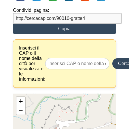
Condividi pagina:
Copia
Inserisci il
CAP o il
nome della
città per
Cerc
visualizzare
le
informazioni:
+
−