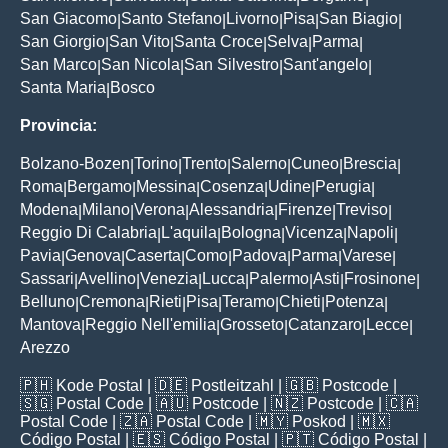
San Giacomo
Santo Stefano
Livorno
Pisa
San Biagio
|
|
|
|
|
San Giorgio
San Vito
Santa Croce
Selva
Parma
|
|
|
|
|
San Marco
San Nicola
San Silvestro
Sant'angelo
|
|
|
|
Santa Maria
Bosco
|
Provincia:
Bolzano-Bozen
Torino
Trento
Salerno
Cuneo
Brescia
|
|
|
|
|
|
Roma
Bergamo
Messina
Cosenza
Udine
Perugia
|
|
|
|
|
|
Modena
Milano
Verona
Alessandria
Firenze
Treviso
|
|
|
|
|
|
Reggio Di Calabria
L'aquila
Bologna
Vicenza
Napoli
|
|
|
|
|
Pavia
Genova
Caserta
Como
Padova
Parma
Varese
|
|
|
|
|
|
|
Sassari
Avellino
Venezia
Lucca
Palermo
Asti
Frosinone
|
|
|
|
|
|
|
Belluno
Cremona
Rieti
Pisa
Teramo
Chieti
Potenza
|
|
|
|
|
|
|
Mantova
Reggio Nell'emilia
Grosseto
Catanzaro
Lecce
|
|
|
|
|
Arezzo
🇵🇭
Kode Postal
| 🇩🇪
Postleitzahl
| 🇬🇧
Postcode
|
🇸🇬
Postal Code
| 🇦🇺
Postcode
| 🇳🇿
Postcode
| 🇨🇦
Postal Code
| 🇿🇦
Postal Code
| 🇲🇾
Poskod
| 🇲🇽
Código Postal
| 🇪🇸
Código Postal
| 🇵🇹
Código Postal
|