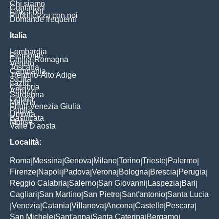
Chi siamo
Contattaci
Link a noi
Pubblicizza con noi
Domande frequenti
Italia
Lombardia
Piemonte
Emilia-Romagna
Veneto
Toscana
Campania
Trentino-Alto Adige
Sicilia
Lazio
Calabria
Abruzzi
Sardegna
Liguria
Marche
Friuli-Venezia Giulia
Puglia
Umbria
Basilicata
Molise
Valle D'aosta
Località:
Roma
Messina
Genova
Milano
Torino
Trieste
Palermo
|
|
|
|
|
|
|
Firenze
Napoli
Padova
Verona
Bologna
Brescia
Perugia
|
|
|
|
|
|
|
Reggio Calabria
Salerno
San Giovanni
Laspezia
Bari
|
|
|
|
|
Cagliari
San Martino
San Pietro
Sant'antonio
Santa Lucia
|
|
|
|
Venezia
Catania
Villanova
Ancona
Castello
Pescara
|
|
|
|
|
|
|
San Michele
Sant'anna
Santa Caterina
Bergamo
|
|
|
|