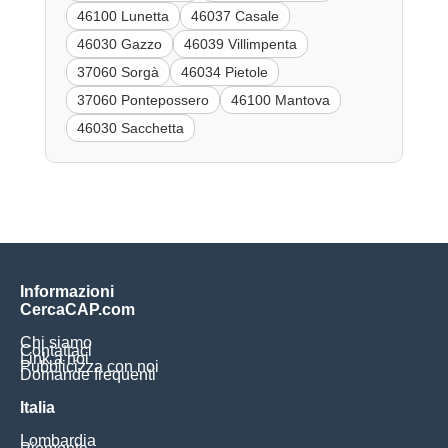
46100 Lunetta
46037 Casale
46030 Gazzo
46039 Villimpenta
37060 Sorgà
46034 Pietole
37060 Pontepossero
46100 Mantova
46030 Sacchetta
Informazioni
CercaCAP.com
Chi siamo
Contattaci
Link a noi
Pubblicizza con noi
Domande frequenti
Italia
Lombardia