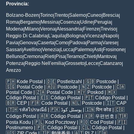
Provincia:
Bolzano-Bozen
Torino
Trento
Salerno
Cuneo
Brescia
|
|
|
|
|
|
Roma
Bergamo
Messina
Cosenza
Udine
Perugia
|
|
|
|
|
|
Modena
Milano
Verona
Alessandria
Firenze
Treviso
|
|
|
|
|
|
Reggio Di Calabria
L'aquila
Bologna
Vicenza
Napoli
|
|
|
|
|
Pavia
Genova
Caserta
Como
Padova
Parma
Varese
|
|
|
|
|
|
|
Sassari
Avellino
Venezia
Lucca
Palermo
Asti
Frosinone
|
|
|
|
|
|
|
Belluno
Cremona
Rieti
Pisa
Teramo
Chieti
Mantova
|
|
|
|
|
|
|
Potenza
Reggio Nell'emilia
Grosseto
Lecce
Catanzaro
|
|
|
|
|
Arezzo
🇵🇭
Kode Postal
| 🇩🇪
Postleitzahl
| 🇬🇧
Postcode
|
🇸🇬
Postal Code
| 🇦🇺
Postcode
| 🇳🇿
Postcode
| 🇨🇦
Postal Code
| 🇿🇦
Postal Code
| 🇲🇾
Poskod
| 🇲🇽
Código Postal
| 🇪🇸
Código Postal
| 🇵🇹
Código Postal
|
🇧🇷
CEP
| 🇫🇷
Code Postal
| 🇳🇱
Postcode
| 🇮🇹
CAP
| 🇹🇭
รหัสไปรษณีย์
| 🇵🇰
پوسٹل کوڈ
| 🇮🇳
पिन कोड
| 🇨🇴
Código Postal
| 🇦🇷
Código Postal
| 🇰🇷
우편번호
| 🇹🇷
Posta Kodu
| 🇵🇱
Kod Pocztowy
| 🇷🇴
Cod Poștal
| 🇫🇮
Postinumero
| 🇵🇪
Código Postal
| 🇨🇱
Código Postal
|
🇺🇸
ZIP Code
| 🇯🇵
郵便番号
| 🇦🇹
PLZ
| 🇨🇭