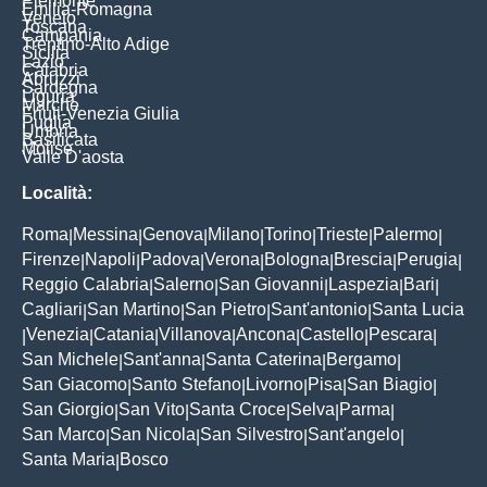
Piemonte
Emilia-Romagna
Veneto
Toscana
Campania
Trentino-Alto Adige
Sicilia
Lazio
Calabria
Abruzzi
Sardegna
Liguria
Marche
Friuli-Venezia Giulia
Puglia
Umbria
Basilicata
Molise
Valle D'aosta
Località:
Roma
Messina
Genova
Milano
Torino
Trieste
Palermo
|
|
|
|
|
|
|
Firenze
Napoli
Padova
Verona
Bologna
Brescia
Perugia
|
|
|
|
|
|
|
Reggio Calabria
Salerno
San Giovanni
Laspezia
Bari
|
|
|
|
|
Cagliari
San Martino
San Pietro
Sant'antonio
Santa Lucia
|
|
|
|
Venezia
Catania
Villanova
Ancona
Castello
Pescara
|
|
|
|
|
|
|
San Michele
Sant'anna
Santa Caterina
Bergamo
|
|
|
|
San Giacomo
Santo Stefano
Livorno
Pisa
San Biagio
|
|
|
|
|
San Giorgio
San Vito
Santa Croce
Selva
Parma
|
|
|
|
|
San Marco
San Nicola
San Silvestro
Sant'angelo
|
|
|
|
Santa Maria
Bosco
|