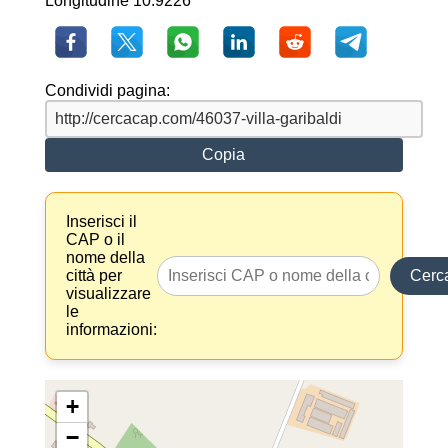
Longitudine 10.9226
Condividi pagina:
Copia
Inserisci il
CAP o il
nome della
città per
Cerc
visualizzare
le
informazioni:
+
−