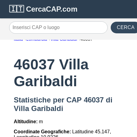
🇮🇹 CercaCAP.com
CERCA
Inserisci CAP o luogo
Italia
Lombardia
Villa Garibaldi
46037
46037 Villa
Garibaldi
Statistiche per CAP 46037 di
Villa Garibaldi
Altitudine:
m
Coordinate Geografiche:
Latitudine 45.147,