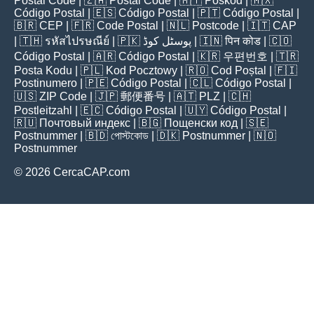
Postal Code
| 🇿🇦
Postal Code
| 🇲🇾
Poskod
| 🇲🇽
Código Postal
| 🇪🇸
Código Postal
| 🇵🇹
Código Postal
|
🇧🇷
CEP
| 🇫🇷
Code Postal
| 🇳🇱
Postcode
| 🇮🇹
CAP
| 🇹🇭
รหัสไปรษณีย์
| 🇵🇰
پوسٹل کوڈ
| 🇮🇳
पिन कोड
| 🇨🇴
Código Postal
| 🇦🇷
Código Postal
| 🇰🇷
우편번호
| 🇹🇷
Posta Kodu
| 🇵🇱
Kod Pocztowy
| 🇷🇴
Cod Poștal
| 🇫🇮
Postinumero
| 🇵🇪
Código Postal
| 🇨🇱
Código Postal
|
🇺🇸
ZIP Code
| 🇯🇵
郵便番号
| 🇦🇹
PLZ
| 🇨🇭
Postleitzahl
| 🇪🇨
Código Postal
| 🇺🇾
Código Postal
|
🇷🇺
Почтовый индекс
| 🇧🇬
Пощенски код
| 🇸🇪
Postnummer
| 🇧🇩
পোস্টকোড
| 🇩🇰
Postnummer
| 🇳🇴
Postnummer
© 2026 CercaCAP.com