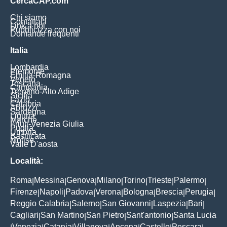
CercaCAP.com
Chi siamo
Contattaci
Link a noi
Pubblicizza con noi
Domande frequenti
Italia
Lombardia
Piemonte
Emilia-Romagna
Veneto
Toscana
Campania
Trentino-Alto Adige
Sicilia
Lazio
Calabria
Abruzzi
Sardegna
Liguria
Marche
Friuli-Venezia Giulia
Puglia
Umbria
Basilicata
Molise
Valle D'aosta
Località:
Roma
Messina
Genova
Milano
Torino
Trieste
Palermo
|
|
|
|
|
|
|
Firenze
Napoli
Padova
Verona
Bologna
Brescia
Perugia
|
|
|
|
|
|
|
Reggio Calabria
Salerno
San Giovanni
Laspezia
Bari
|
|
|
|
|
Cagliari
San Martino
San Pietro
Sant'antonio
Santa Lucia
|
|
|
|
Venezia
Catania
Villanova
Ancona
Castello
Pescara