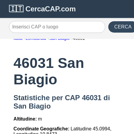
🇮🇹 CercaCAP.com
CERCA
Inserisci CAP o luogo
Italia
Lombardia
San Biagio
46031
46031 San
Biagio
Statistiche per CAP 46031 di
San Biagio
Altitudine:
m
Coordinate Geografiche:
Latitudine 45.0994,