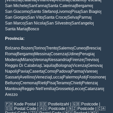
|
|
|
|
|
|
|
San Michele
Sant'anna
Santa Caterina
Bergamo
|
|
|
|
San Giacomo
Santo Stefano
Livorno
Pisa
San Biagio
|
|
|
|
|
San Giorgio
San Vito
Santa Croce
Selva
Parma
|
|
|
|
|
San Marco
San Nicola
San Silvestro
Sant'angelo
|
|
|
|
Santa Maria
Bosco
|
Provincia:
Bolzano-Bozen
Torino
Trento
Salerno
Cuneo
Brescia
|
|
|
|
|
|
Roma
Bergamo
Messina
Cosenza
Udine
Perugia
|
|
|
|
|
|
Modena
Milano
Verona
Alessandria
Firenze
Treviso
|
|
|
|
|
|
Reggio Di Calabria
L'aquila
Bologna
Vicenza
Genova
|
|
|
|
|
Napoli
Pavia
Caserta
Como
Padova
Parma
Varese
|
|
|
|
|
|
|
Sassari
Avellino
Venezia
Lucca
Palermo
Asti
Frosinone
|
|
|
|
|
|
|
Belluno
Cremona
Rieti
Pisa
Teramo
Chieti
Potenza
|
|
|
|
|
|
|
Mantova
Reggio Nell'emilia
Grosseto
Lecce
Catanzaro
|
|
|
|
|
Arezzo
🇵🇭
Kode Postal
| 🇩🇪
Postleitzahl
| 🇬🇧
Postcode
|
🇸🇬
Postal Code
| 🇦🇺
Postcode
| 🇳🇿
Postcode
| 🇨🇦