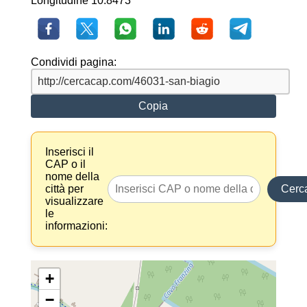
Longitudine 10.8473
Condividi pagina:
Copia
Inserisci il
CAP o il
nome della
città per
Cerc
visualizzare
le
informazioni:
+
−