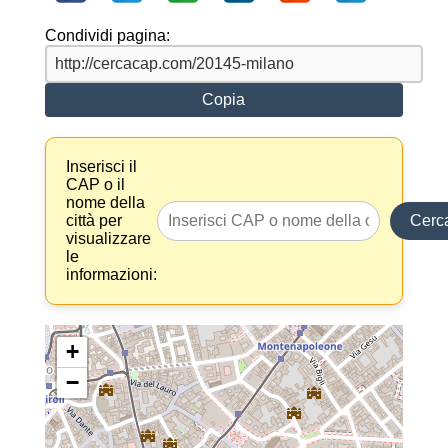
Condividi pagina:
Copia
Inserisci il
CAP o il
nome della
città per
Cerc
visualizzare
le
informazioni:
+
−