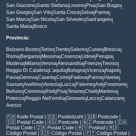
San Giacomo
Santo Stefano
Livorno
Pisa
San Biagio
|
|
|
|
|
San Giorgio
San Vito
Santa Croce
Selva
Parma
|
|
|
|
|
San Marco
San Nicola
San Silvestro
Sant'angelo
|
|
|
|
Santa Maria
Bosco
|
Provincia:
Bolzano-Bozen
Torino
Trento
Salerno
Cuneo
Brescia
|
|
|
|
|
|
Roma
Bergamo
Messina
Cosenza
Udine
Perugia
|
|
|
|
|
|
Modena
Milano
Verona
Alessandria
Firenze
Treviso
|
|
|
|
|
|
Reggio Di Calabria
L'aquila
Bologna
Vicenza
Napoli
|
|
|
|
|
Pavia
Genova
Caserta
Como
Padova
Parma
Varese
|
|
|
|
|
|
|
Sassari
Avellino
Venezia
Lucca
Palermo
Asti
Frosinone
|
|
|
|
|
|
|
Belluno
Cremona
Rieti
Pisa
Teramo
Chieti
Mantova
|
|
|
|
|
|
|
Potenza
Reggio Nell'emilia
Grosseto
Lecce
Catanzaro
|
|
|
|
|
Arezzo
🇵🇭
Kode Postal
| 🇩🇪
Postleitzahl
| 🇬🇧
Postcode
|
🇸🇬
Postal Code
| 🇦🇺
Postcode
| 🇳🇿
Postcode
| 🇨🇦
Postal Code
| 🇿🇦
Postal Code
| 🇲🇾
Poskod
| 🇲🇽
Código Postal
| 🇪🇸
Código Postal
| 🇵🇹
Código Postal
|