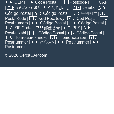
🇧🇷
CEP
| 🇫🇷
Code Postal
| 🇳🇱
Postcode
| 🇮🇹
CAP
| 🇹🇭
รหัสไปรษณีย์
| 🇵🇰
پوسٹل کوڈ
| 🇮🇳
पिन कोड
| 🇨🇴
Código Postal
| 🇦🇷
Código Postal
| 🇰🇷
우편번호
| 🇹🇷
Posta Kodu
| 🇵🇱
Kod Pocztowy
| 🇷🇴
Cod Poștal
| 🇫🇮
Postinumero
| 🇵🇪
Código Postal
| 🇨🇱
Código Postal
|
🇺🇸
ZIP Code
| 🇯🇵
郵便番号
| 🇦🇹
PLZ
| 🇨🇭
Postleitzahl
| 🇪🇨
Código Postal
| 🇺🇾
Código Postal
|
🇷🇺
Почтовый индекс
| 🇧🇬
Пощенски код
| 🇸🇪
Postnummer
| 🇧🇩
পোস্টকোড
| 🇩🇰
Postnummer
| 🇳🇴
Postnummer
© 2026 CercaCAP.com