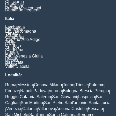
Chi siamo
Contattaci
Link a noi
Pubblicizza con noi
Domande frequenti
Italia
Lombardia
Piemonte
Emilia-Romagna
Veneto
Toscana
Campania
Trentino-Alto Adige
Sicilia
Lazio
Calabria
Abruzzi
Sardegna
Liguria
Marche
Friuli-Venezia Giulia
Puglia
Umbria
Basilicata
Molise
Valle D'aosta
Località:
Roma
Messina
Genova
Milano
Torino
Trieste
Palermo
|
|
|
|
|
|
|
Firenze
Napoli
Padova
Verona
Bologna
Brescia
Perugia
|
|
|
|
|
|
|
Reggio Calabria
Salerno
San Giovanni
Laspezia
Bari
|
|
|
|
|
Cagliari
San Martino
San Pietro
Sant'antonio
Santa Lucia
|
|
|
|
Venezia
Catania
Villanova
Ancona
Castello
Pescara
|
|
|
|
|
|
|
San Michele
Sant'anna
Santa Caterina
Bergamo
|
|
|
|