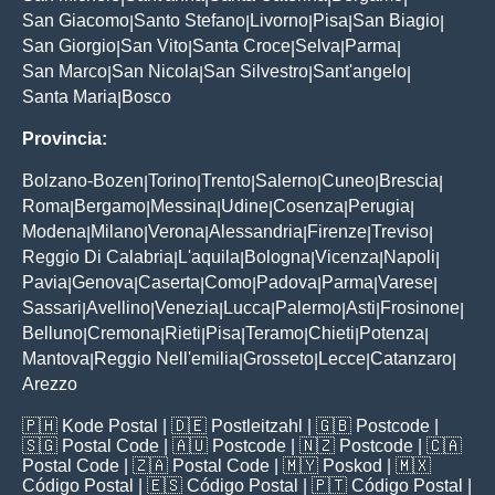
San Giacomo
Santo Stefano
Livorno
Pisa
San Biagio
|
|
|
|
|
San Giorgio
San Vito
Santa Croce
Selva
Parma
|
|
|
|
|
San Marco
San Nicola
San Silvestro
Sant'angelo
|
|
|
|
Santa Maria
Bosco
|
Provincia:
Bolzano-Bozen
Torino
Trento
Salerno
Cuneo
Brescia
|
|
|
|
|
|
Roma
Bergamo
Messina
Udine
Cosenza
Perugia
|
|
|
|
|
|
Modena
Milano
Verona
Alessandria
Firenze
Treviso
|
|
|
|
|
|
Reggio Di Calabria
L'aquila
Bologna
Vicenza
Napoli
|
|
|
|
|
Pavia
Genova
Caserta
Como
Padova
Parma
Varese
|
|
|
|
|
|
|
Sassari
Avellino
Venezia
Lucca
Palermo
Asti
Frosinone
|
|
|
|
|
|
|
Belluno
Cremona
Rieti
Pisa
Teramo
Chieti
Potenza
|
|
|
|
|
|
|
Mantova
Reggio Nell'emilia
Grosseto
Lecce
Catanzaro
|
|
|
|
|
Arezzo
🇵🇭
Kode Postal
| 🇩🇪
Postleitzahl
| 🇬🇧
Postcode
|
🇸🇬
Postal Code
| 🇦🇺
Postcode
| 🇳🇿
Postcode
| 🇨🇦
Postal Code
| 🇿🇦
Postal Code
| 🇲🇾
Poskod
| 🇲🇽
Código Postal
| 🇪🇸
Código Postal
| 🇵🇹
Código Postal
|