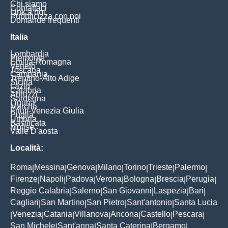
Chi siamo
Contattaci
Link a noi
Pubblicizza con noi
Domande frequenti
Italia
Lombardia
Piemonte
Emilia-Romagna
Veneto
Toscana
Campania
Trentino-Alto Adige
Sicilia
Lazio
Calabria
Abruzzi
Sardegna
Liguria
Marche
Friuli-Venezia Giulia
Puglia
Umbria
Basilicata
Molise
Valle D'aosta
Località:
Roma
Messina
Genova
Milano
Torino
Trieste
Palermo
|
|
|
|
|
|
|
Firenze
Napoli
Padova
Verona
Bologna
Brescia
Perugia
|
|
|
|
|
|
|
Reggio Calabria
Salerno
San Giovanni
Laspezia
Bari
|
|
|
|
|
Cagliari
San Martino
San Pietro
Sant'antonio
Santa Lucia
|
|
|
|
Venezia
Catania
Villanova
Ancona
Castello
Pescara
|
|
|
|
|
|
|
San Michele
Sant'anna
Santa Caterina
Bergamo
|
|
|
|