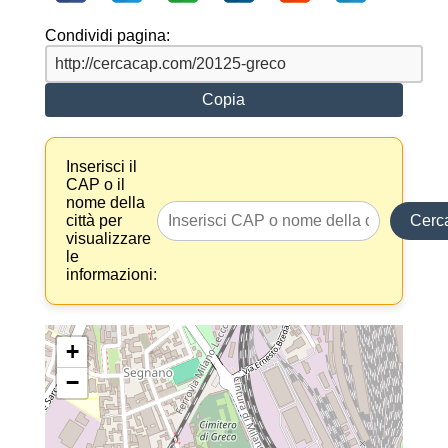
Condividi pagina:
Copia
Inserisci il
CAP o il
nome della
città per
Cerc
visualizzare
le
informazioni:
+
−