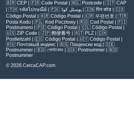
🇧🇷
CEP
| 🇫🇷
Code Postal
| 🇳🇱
Postcode
| 🇮🇹
CAP
| 🇹🇭
รหัสไปรษณีย์
| 🇵🇰
پوسٹل کوڈ
| 🇮🇳
पिन कोड
| 🇨🇴
Código Postal
| 🇦🇷
Código Postal
| 🇰🇷
우편번호
| 🇹🇷
Posta Kodu
| 🇵🇱
Kod Pocztowy
| 🇷🇴
Cod Poștal
| 🇫🇮
Postinumero
| 🇵🇪
Código Postal
| 🇨🇱
Código Postal
|
🇺🇸
ZIP Code
| 🇯🇵
郵便番号
| 🇦🇹
PLZ
| 🇨🇭
Postleitzahl
| 🇪🇨
Código Postal
| 🇺🇾
Código Postal
|
🇷🇺
Почтовый индекс
| 🇧🇬
Пощенски код
| 🇸🇪
Postnummer
| 🇧🇩
পোস্টকোড
| 🇩🇰
Postnummer
| 🇳🇴
Postnummer
© 2026 CercaCAP.com