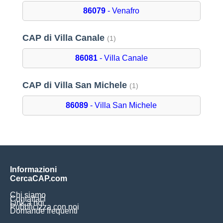
86079
- Venafro
CAP di Villa Canale
(1)
86081
- Villa Canale
CAP di Villa San Michele
(1)
86089
- Villa San Michele
Informazioni
CercaCAP.com
Chi siamo
Contattaci
Link a noi
Pubblicizza con noi
Domande frequenti