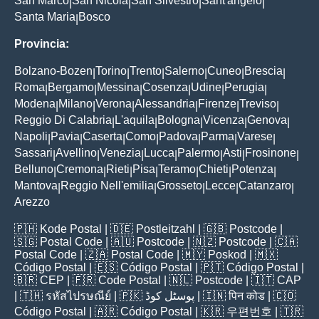
San Marco
San Nicola
San Silvestro
Sant'angelo
|
|
|
|
Santa Maria
Bosco
|
Provincia:
Bolzano-Bozen
Torino
Trento
Salerno
Cuneo
Brescia
|
|
|
|
|
|
Roma
Bergamo
Messina
Cosenza
Udine
Perugia
|
|
|
|
|
|
Modena
Milano
Verona
Alessandria
Firenze
Treviso
|
|
|
|
|
|
Reggio Di Calabria
L'aquila
Bologna
Vicenza
Genova
|
|
|
|
|
Napoli
Pavia
Caserta
Como
Padova
Parma
Varese
|
|
|
|
|
|
|
Sassari
Avellino
Venezia
Lucca
Palermo
Asti
Frosinone
|
|
|
|
|
|
|
Belluno
Cremona
Rieti
Pisa
Teramo
Chieti
Potenza
|
|
|
|
|
|
|
Mantova
Reggio Nell'emilia
Grosseto
Lecce
Catanzaro
|
|
|
|
|
Arezzo
🇵🇭
Kode Postal
| 🇩🇪
Postleitzahl
| 🇬🇧
Postcode
|
🇸🇬
Postal Code
| 🇦🇺
Postcode
| 🇳🇿
Postcode
| 🇨🇦
Postal Code
| 🇿🇦
Postal Code
| 🇲🇾
Poskod
| 🇲🇽
Código Postal
| 🇪🇸
Código Postal
| 🇵🇹
Código Postal
|
🇧🇷
CEP
| 🇫🇷
Code Postal
| 🇳🇱
Postcode
| 🇮🇹
CAP
| 🇹🇭
รหัสไปรษณีย์
| 🇵🇰
پوسٹل کوڈ
| 🇮🇳
पिन कोड
| 🇨🇴
Código Postal
| 🇦🇷
Código Postal
| 🇰🇷
우편번호
| 🇹🇷