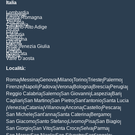
Italia
Lombardia
Piemonte
Emilia-Romagna
Veneto
Toscana
Campania
Trentino-Alto Adige
Sicilia
Lazio
Calabria
Abruzzi
Sardegna
Liguria
Marche
Friuli-Venezia Giulia
Puglia
Umbria
Basilicata
Molise
Valle D'aosta
Località:
Roma
Messina
Genova
Milano
Torino
Trieste
Palermo
|
|
|
|
|
|
|
Firenze
Napoli
Padova
Verona
Bologna
Brescia
Perugia
|
|
|
|
|
|
|
Reggio Calabria
Salerno
San Giovanni
Laspezia
Bari
|
|
|
|
|
Cagliari
San Martino
San Pietro
Sant'antonio
Santa Lucia
|
|
|
|
Venezia
Catania
Villanova
Ancona
Castello
Pescara
|
|
|
|
|
|
|
San Michele
Sant'anna
Santa Caterina
Bergamo
|
|
|
|
San Giacomo
Santo Stefano
Livorno
Pisa
San Biagio
|
|
|
|
|
San Giorgio
San Vito
Santa Croce
Selva
Parma
|
|
|
|
|