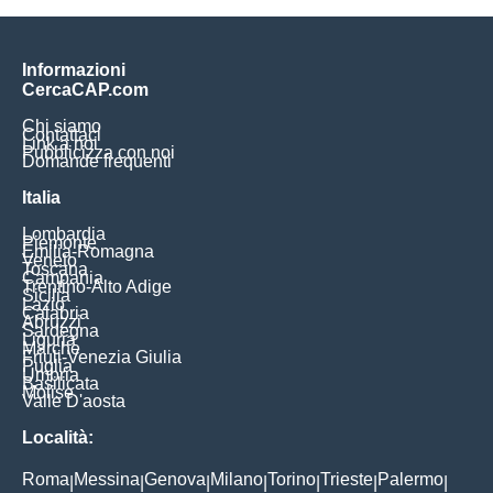
Informazioni
CercaCAP.com
Chi siamo
Contattaci
Link a noi
Pubblicizza con noi
Domande frequenti
Italia
Lombardia
Piemonte
Emilia-Romagna
Veneto
Toscana
Campania
Trentino-Alto Adige
Sicilia
Lazio
Calabria
Abruzzi
Sardegna
Liguria
Marche
Friuli-Venezia Giulia
Puglia
Umbria
Basilicata
Molise
Valle D'aosta
Località:
Roma
Messina
Genova
Milano
Torino
Trieste
Palermo
|
|
|
|
|
|
|