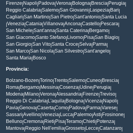
Firenze
Napoli
Padova
Verona
Bologna
Brescia
Perugia
|
|
|
|
|
|
|
Reggio Calabria
Salerno
San Giovanni
Laspezia
Bari
|
|
|
|
|
Cagliari
San Martino
San Pietro
Sant'antonio
Santa Lucia
|
|
|
|
Venezia
Catania
Villanova
Ancona
Castello
Pescara
|
|
|
|
|
|
|
San Michele
Sant'anna
Santa Caterina
Bergamo
|
|
|
|
San Giacomo
Santo Stefano
Livorno
Pisa
San Biagio
|
|
|
|
|
San Giorgio
San Vito
Santa Croce
Selva
Parma
|
|
|
|
|
San Marco
San Nicola
San Silvestro
Sant'angelo
|
|
|
|
Santa Maria
Bosco
|
Provincia:
Bolzano-Bozen
Torino
Trento
Salerno
Cuneo
Brescia
|
|
|
|
|
|
Roma
Bergamo
Messina
Cosenza
Udine
Perugia
|
|
|
|
|
|
Modena
Milano
Verona
Alessandria
Firenze
Treviso
|
|
|
|
|
|
Reggio Di Calabria
L'aquila
Bologna
Vicenza
Napoli
|
|
|
|
|
Pavia
Genova
Caserta
Como
Padova
Parma
Varese
|
|
|
|
|
|
|
Sassari
Avellino
Venezia
Lucca
Palermo
Asti
Frosinone
|
|
|
|
|
|
|
Belluno
Cremona
Rieti
Pisa
Teramo
Chieti
Potenza
|
|
|
|
|
|
|
Mantova
Reggio Nell'emilia
Grosseto
Lecce
Catanzaro
|
|
|
|
|