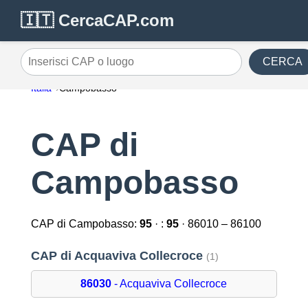
🇮🇹 CercaCAP.com
CERCA
Inserisci CAP o luogo
Italia
Campobasso
CAP di
Campobasso
CAP di Campobasso:
95
· :
95
· 86010 – 86100
CAP di Acquaviva Collecroce
(1)
86030
- Acquaviva Collecroce