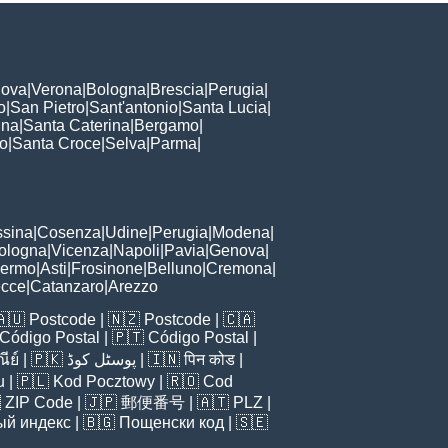
ova
|
Verona
|
Bologna
|
Brescia
|
Perugia
|
o
|
San Pietro
|
Sant'antonio
|
Santa Lucia
|
nna
|
Santa Caterina
|
Bergamo
|
to
|
Santa Croce
|
Selva
|
Parma
|
sina
|
Cosenza
|
Udine
|
Perugia
|
Modena
|
ologna
|
Vicenza
|
Napoli
|
Pavia
|
Genova
|
lermo
|
Asti
|
Frosinone
|
Belluno
|
Cremona
|
ecce
|
Catanzaro
|
Arezzo
🇦🇺
Postcode
| 🇳🇿
Postcode
| 🇨🇦
Código Postal
| 🇵🇹
Código Postal
|
ีย์
| 🇵🇰
پوسٹل کوڈ
| 🇮🇳
पिन कोड
|
u
| 🇵🇱
Kod Pocztowy
| 🇷🇴
Cod

ZIP Code
| 🇯🇵
郵便番号
| 🇦🇹
PLZ
|
ый индекс
| 🇧🇬
Пощенски код
| 🇸🇪