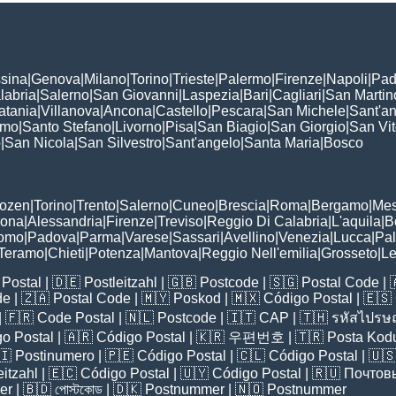
sina
|
Genova
|
Milano
|
Torino
|
Trieste
|
Palermo
|
Firenze
|
Napoli
|
Pad
labria
|
Salerno
|
San Giovanni
|
Laspezia
|
Bari
|
Cagliari
|
San Martin
atania
|
Villanova
|
Ancona
|
Castello
|
Pescara
|
San Michele
|
Sant'a
omo
|
Santo Stefano
|
Livorno
|
Pisa
|
San Biagio
|
San Giorgio
|
San Vi
o
|
San Nicola
|
San Silvestro
|
Sant'angelo
|
Santa Maria
|
Bosco
:
Bozen
|
Torino
|
Trento
|
Salerno
|
Cuneo
|
Brescia
|
Roma
|
Bergamo
|
Mes
rona
|
Alessandria
|
Firenze
|
Treviso
|
Reggio Di Calabria
|
L'aquila
|
B
omo
|
Padova
|
Parma
|
Varese
|
Sassari
|
Avellino
|
Venezia
|
Lucca
|
Pa
Teramo
|
Chieti
|
Potenza
|
Mantova
|
Reggio Nell'emilia
|
Grosseto
|
L
Postal
| 🇩🇪
Postleitzahl
| 🇬🇧
Postcode
| 🇸🇬
Postal Code
| 
de
| 🇿🇦
Postal Code
| 🇲🇾
Poskod
| 🇲🇽
Código Postal
| 🇪🇸
| 🇫🇷
Code Postal
| 🇳🇱
Postcode
| 🇮🇹
CAP
| 🇹🇭
รหัสไปรษณ
o Postal
| 🇦🇷
Código Postal
| 🇰🇷
우편번호
| 🇹🇷
Posta Kod
🇮
Postinumero
| 🇵🇪
Código Postal
| 🇨🇱
Código Postal
| 🇺
eitzahl
| 🇪🇨
Código Postal
| 🇺🇾
Código Postal
| 🇷🇺
Почтов
er
| 🇧🇩
পোস্টকোড
| 🇩🇰
Postnummer
| 🇳🇴
Postnummer