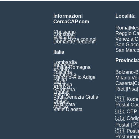
Informazioni
Località:
CercaCAP.com
Roma
|
Mes
Chi siamo
Reggio Ca
Contattaci
Link a noi
Venezia
|
C
Pubblicizza con noi
Domande frequenti
San Giac
San Marc
Italia
Provincia
Lombardia
Piemonte
Emilia-Romagna
Veneto
Toscana
Bolzano-
Campania
Trentino-Alto Adige
Milano
|
Ve
Sicilia
Lazio
Caserta
|
C
Calabria
Abruzzi
Rieti
|
Pisa
|
Sardegna
Liguria
Marche
Friuli-Venezia Giulia
🇵🇭
Kode 
Puglia
Umbria
Basilicata
Postal Co
Molise
Valle D'aosta
🇧🇷
CEP
🇨🇴
Códig
Poștal
| 
🇨🇭
Postl
Postnumm