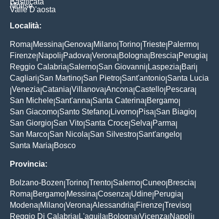
Basilicata
Molise
Valle D'aosta
Località:
Roma
Messina
Genova
Milano
Torino
Trieste
Palermo
|
|
|
|
|
|
|
Firenze
Napoli
Padova
Verona
Bologna
Brescia
Perugia
|
|
|
|
|
|
|
Reggio Calabria
Salerno
San Giovanni
Laspezia
Bari
|
|
|
|
|
Cagliari
San Martino
San Pietro
Sant'antonio
Santa Lucia
|
|
|
|
Venezia
Catania
Villanova
Ancona
Castello
Pescara
|
|
|
|
|
|
|
San Michele
Sant'anna
Santa Caterina
Bergamo
|
|
|
|
San Giacomo
Santo Stefano
Livorno
Pisa
San Biagio
|
|
|
|
|
San Giorgio
San Vito
Santa Croce
Selva
Parma
|
|
|
|
|
San Marco
San Nicola
San Silvestro
Sant'angelo
|
|
|
|
Santa Maria
Bosco
|
Provincia:
Bolzano-Bozen
Torino
Trento
Salerno
Cuneo
Brescia
|
|
|
|
|
|
Roma
Bergamo
Messina
Cosenza
Udine
Perugia
|
|
|
|
|
|
Modena
Milano
Verona
Alessandria
Firenze
Treviso
|
|
|
|
|
|
Reggio Di Calabria
L'aquila
Bologna
Vicenza
Napoli
|
|
|
|
|