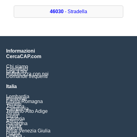
46030
- Stradella
Informazioni
CercaCAP.com
Chi siamo
Contattaci
Link a noi
Pubblicizza con noi
Domande frequenti
Italia
Lombardia
Piemonte
Emilia-Romagna
Veneto
Toscana
Campania
Trentino-Alto Adige
Sicilia
Lazio
Calabria
Abruzzi
Sardegna
Liguria
Marche
Friuli-Venezia Giulia
Puglia
Umbria