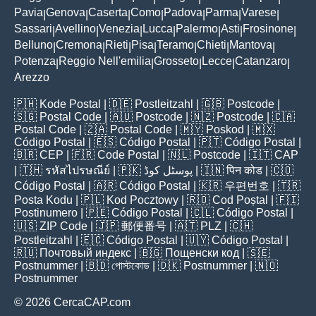
Pavia
Genova
Caserta
Como
Padova
Parma
Varese
|
|
|
|
|
|
|
Sassari
Avellino
Venezia
Lucca
Palermo
Asti
Frosinone
|
|
|
|
|
|
|
Belluno
Cremona
Rieti
Pisa
Teramo
Chieti
Mantova
|
|
|
|
|
|
|
Potenza
Reggio Nell'emilia
Grosseto
Lecce
Catanzaro
|
|
|
|
|
Arezzo
🇵🇭
Kode Postal
| 🇩🇪
Postleitzahl
| 🇬🇧
Postcode
|
🇸🇬
Postal Code
| 🇦🇺
Postcode
| 🇳🇿
Postcode
| 🇨🇦
Postal Code
| 🇿🇦
Postal Code
| 🇲🇾
Poskod
| 🇲🇽
Código Postal
| 🇪🇸
Código Postal
| 🇵🇹
Código Postal
|
🇧🇷
CEP
| 🇫🇷
Code Postal
| 🇳🇱
Postcode
| 🇮🇹
CAP
| 🇹🇭
รหัสไปรษณีย์
| 🇵🇰
پوسٹل کوڈ
| 🇮🇳
पिन कोड
| 🇨🇴
Código Postal
| 🇦🇷
Código Postal
| 🇰🇷
우편번호
| 🇹🇷
Posta Kodu
| 🇵🇱
Kod Pocztowy
| 🇷🇴
Cod Poștal
| 🇫🇮
Postinumero
| 🇵🇪
Código Postal
| 🇨🇱
Código Postal
|
🇺🇸
ZIP Code
| 🇯🇵
郵便番号
| 🇦🇹
PLZ
| 🇨🇭
Postleitzahl
| 🇪🇨
Código Postal
| 🇺🇾
Código Postal
|
🇷🇺
Почтовый индекс
| 🇧🇬
Пощенски код
| 🇸🇪
Postnummer
| 🇧🇩
পোস্টকোড
| 🇩🇰
Postnummer
| 🇳🇴
Postnummer
© 2026 CercaCAP.com