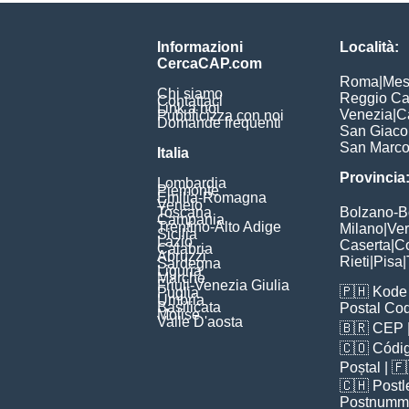
Informazioni
Località:
CercaCAP.com
Roma
|
Mes
Chi siamo
Reggio Ca
Contattaci
Link a noi
Venezia
|
C
Pubblicizza con noi
Domande frequenti
San Giac
San Marc
Italia
Provincia
Lombardia
Piemonte
Emilia-Romagna
Veneto
Toscana
Bolzano-
Campania
Trentino-Alto Adige
Milano
|
Ve
Sicilia
Lazio
Caserta
|
C
Calabria
Abruzzi
Rieti
|
Pisa
|
Sardegna
Liguria
Marche
Friuli-Venezia Giulia
🇵🇭
Kode 
Puglia
Umbria
Basilicata
Postal Co
Molise
Valle D'aosta
🇧🇷
CEP
🇨🇴
Códig
Poștal
| 
🇨🇭
Postl
Postnumm