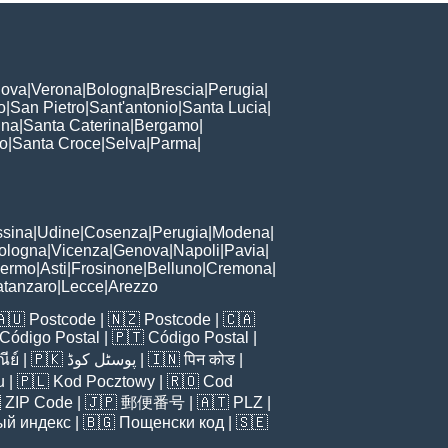
ova
|
Verona
|
Bologna
|
Brescia
|
Perugia
|
o
|
San Pietro
|
Sant'antonio
|
Santa Lucia
|
nna
|
Santa Caterina
|
Bergamo
|
to
|
Santa Croce
|
Selva
|
Parma
|
sina
|
Udine
|
Cosenza
|
Perugia
|
Modena
|
ologna
|
Vicenza
|
Genova
|
Napoli
|
Pavia
|
lermo
|
Asti
|
Frosinone
|
Belluno
|
Cremona
|
tanzaro
|
Lecce
|
Arezzo
🇦🇺
Postcode
| 🇳🇿
Postcode
| 🇨🇦
Código Postal
| 🇵🇹
Código Postal
|
ีย์
| 🇵🇰
پوسٹل کوڈ
| 🇮🇳
पिन कोड
|
u
| 🇵🇱
Kod Pocztowy
| 🇷🇴
Cod

ZIP Code
| 🇯🇵
郵便番号
| 🇦🇹
PLZ
|
ый индекс
| 🇧🇬
Пощенски код
| 🇸🇪