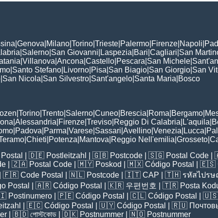
sina
|
Genova
|
Milano
|
Torino
|
Trieste
|
Palermo
|
Firenze
|
Napoli
|
Pad
labria
|
Salerno
|
San Giovanni
|
Laspezia
|
Bari
|
Cagliari
|
San Martin
atania
|
Villanova
|
Ancona
|
Castello
|
Pescara
|
San Michele
|
Sant'a
omo
|
Santo Stefano
|
Livorno
|
Pisa
|
San Biagio
|
San Giorgio
|
San Vi
o
|
San Nicola
|
San Silvestro
|
Sant'angelo
|
Santa Maria
|
Bosco
:
Bozen
|
Torino
|
Trento
|
Salerno
|
Cuneo
|
Brescia
|
Roma
|
Bergamo
|
Mes
rona
|
Alessandria
|
Firenze
|
Treviso
|
Reggio Di Calabria
|
L'aquila
|
B
omo
|
Padova
|
Parma
|
Varese
|
Sassari
|
Avellino
|
Venezia
|
Lucca
|
Pa
Teramo
|
Chieti
|
Potenza
|
Mantova
|
Reggio Nell'emilia
|
Grosseto
|
Ca
Postal
| 🇩🇪
Postleitzahl
| 🇬🇧
Postcode
| 🇸🇬
Postal Code
| 
de
| 🇿🇦
Postal Code
| 🇲🇾
Poskod
| 🇲🇽
Código Postal
| 🇪🇸
| 🇫🇷
Code Postal
| 🇳🇱
Postcode
| 🇮🇹
CAP
| 🇹🇭
รหัสไปรษณ
o Postal
| 🇦🇷
Código Postal
| 🇰🇷
우편번호
| 🇹🇷
Posta Kod
🇮
Postinumero
| 🇵🇪
Código Postal
| 🇨🇱
Código Postal
| 🇺
eitzahl
| 🇪🇨
Código Postal
| 🇺🇾
Código Postal
| 🇷🇺
Почтов
er
| 🇧🇩
পোস্টকোড
| 🇩🇰
Postnummer
| 🇳🇴
Postnummer