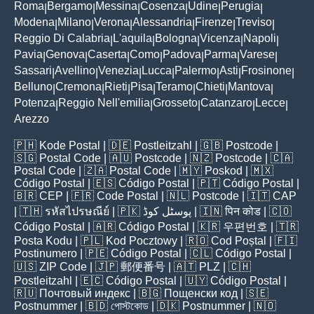
Roma
Bergamo
Messina
Cosenza
Udine
Perugia
|
|
|
|
|
|
Modena
Milano
Verona
Alessandria
Firenze
Treviso
|
|
|
|
|
|
Reggio Di Calabria
L'aquila
Bologna
Vicenza
Napoli
|
|
|
|
|
Pavia
Genova
Caserta
Como
Padova
Parma
Varese
|
|
|
|
|
|
|
Sassari
Avellino
Venezia
Lucca
Palermo
Asti
Frosinone
|
|
|
|
|
|
|
Belluno
Cremona
Rieti
Pisa
Teramo
Chieti
Mantova
|
|
|
|
|
|
|
Potenza
Reggio Nell'emilia
Grosseto
Catanzaro
Lecce
|
|
|
|
|
Arezzo
🇵🇭
Kode Postal
| 🇩🇪
Postleitzahl
| 🇬🇧
Postcode
|
🇸🇬
Postal Code
| 🇦🇺
Postcode
| 🇳🇿
Postcode
| 🇨🇦
Postal Code
| 🇿🇦
Postal Code
| 🇲🇾
Poskod
| 🇲🇽
Código Postal
| 🇪🇸
Código Postal
| 🇵🇹
Código Postal
|
🇧🇷
CEP
| 🇫🇷
Code Postal
| 🇳🇱
Postcode
| 🇮🇹
CAP
| 🇹🇭
รหัสไปรษณีย์
| 🇵🇰
پوسٹل کوڈ
| 🇮🇳
पिन कोड
| 🇨🇴
Código Postal
| 🇦🇷
Código Postal
| 🇰🇷
우편번호
| 🇹🇷
Posta Kodu
| 🇵🇱
Kod Pocztowy
| 🇷🇴
Cod Poștal
| 🇫🇮
Postinumero
| 🇵🇪
Código Postal
| 🇨🇱
Código Postal
|
🇺🇸
ZIP Code
| 🇯🇵
郵便番号
| 🇦🇹
PLZ
| 🇨🇭
Postleitzahl
| 🇪🇨
Código Postal
| 🇺🇾
Código Postal
|
🇷🇺
Почтовый индекс
| 🇧🇬
Пощенски код
| 🇸🇪
Postnummer
| 🇧🇩
পোস্টকোড
| 🇩🇰
Postnummer
| 🇳🇴