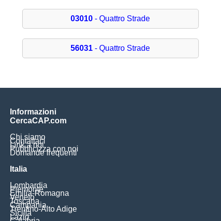
03010
- Quattro Strade
56031
- Quattro Strade
Informazioni
CercaCAP.com
Chi siamo
Contattaci
Link a noi
Pubblicizza con noi
Domande frequenti
Italia
Lombardia
Piemonte
Emilia-Romagna
Veneto
Toscana
Campania
Trentino-Alto Adige
Sicilia
Lazio
Calabria