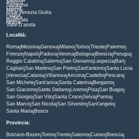
Abruzzi
Sardegna
Liguria
Marche
Friuli-Venezia Giulia
Puglia
Umbria
Basilicata
Molise
Valle D'aosta
Località:
Roma
Messina
Genova
Milano
Torino
Trieste
Palermo
|
|
|
|
|
|
|
Firenze
Napoli
Padova
Verona
Bologna
Brescia
Perugia
|
|
|
|
|
|
|
Reggio Calabria
Salerno
San Giovanni
Laspezia
Bari
|
|
|
|
|
Cagliari
San Martino
San Pietro
Sant'antonio
Santa Lucia
|
|
|
|
Venezia
Catania
Villanova
Ancona
Castello
Pescara
|
|
|
|
|
|
|
San Michele
Sant'anna
Santa Caterina
Bergamo
|
|
|
|
San Giacomo
Santo Stefano
Livorno
Pisa
San Biagio
|
|
|
|
|
San Giorgio
San Vito
Santa Croce
Selva
Parma
|
|
|
|
|
San Marco
San Nicola
San Silvestro
Sant'angelo
|
|
|
|
Santa Maria
Bosco
|
Provincia:
Bolzano-Bozen
Torino
Trento
Salerno
Cuneo
Brescia
|
|
|
|
|
|