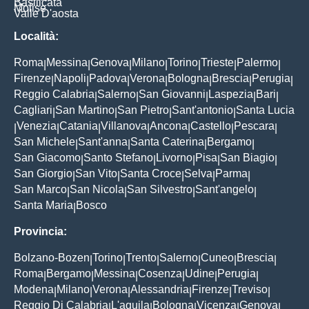
Basilicata
Molise
Valle D'aosta
Località:
Roma
Messina
Genova
Milano
Torino
Trieste
Palermo
|
|
|
|
|
|
|
Firenze
Napoli
Padova
Verona
Bologna
Brescia
Perugia
|
|
|
|
|
|
|
Reggio Calabria
Salerno
San Giovanni
Laspezia
Bari
|
|
|
|
|
Cagliari
San Martino
San Pietro
Sant'antonio
Santa Lucia
|
|
|
|
Venezia
Catania
Villanova
Ancona
Castello
Pescara
|
|
|
|
|
|
|
San Michele
Sant'anna
Santa Caterina
Bergamo
|
|
|
|
San Giacomo
Santo Stefano
Livorno
Pisa
San Biagio
|
|
|
|
|
San Giorgio
San Vito
Santa Croce
Selva
Parma
|
|
|
|
|
San Marco
San Nicola
San Silvestro
Sant'angelo
|
|
|
|
Santa Maria
Bosco
|
Provincia:
Bolzano-Bozen
Torino
Trento
Salerno
Cuneo
Brescia
|
|
|
|
|
|
Roma
Bergamo
Messina
Cosenza
Udine
Perugia
|
|
|
|
|
|
Modena
Milano
Verona
Alessandria
Firenze
Treviso
|
|
|
|
|
|
Reggio Di Calabria
L'aquila
Bologna
Vicenza
Genova
|
|
|
|
|