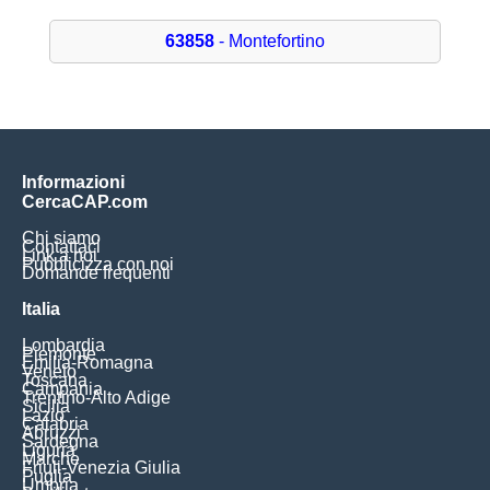
63858
- Montefortino
Informazioni
CercaCAP.com
Chi siamo
Contattaci
Link a noi
Pubblicizza con noi
Domande frequenti
Italia
Lombardia
Piemonte
Emilia-Romagna
Veneto
Toscana
Campania
Trentino-Alto Adige
Sicilia
Lazio
Calabria
Abruzzi
Sardegna
Liguria
Marche
Friuli-Venezia Giulia
Puglia
Umbria