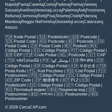
Napoli
Pavia
Caserta
Como
Padova
Parma
Varese
|
|
|
|
|
|
|
Sassari
Avellino
Venezia
Lucca
Palermo
Asti
Frosinone
|
|
|
|
|
|
|
Belluno
Cremona
Rieti
Pisa
Teramo
Chieti
Potenza
|
|
|
|
|
|
|
Mantova
Reggio Nell'emilia
Grosseto
Lecce
Catanzaro
|
|
|
|
|
Arezzo
🇵🇭
Kode Postal
| 🇩🇪
Postleitzahl
| 🇬🇧
Postcode
|
🇸🇬
Postal Code
| 🇦🇺
Postcode
| 🇳🇿
Postcode
| 🇨🇦
Postal Code
| 🇿🇦
Postal Code
| 🇲🇾
Poskod
| 🇲🇽
Código Postal
| 🇪🇸
Código Postal
| 🇵🇹
Código Postal
|
🇧🇷
CEP
| 🇫🇷
Code Postal
| 🇳🇱
Postcode
| 🇮🇹
CAP
| 🇹🇭
รหัสไปรษณีย์
| 🇵🇰
پوسٹل کوڈ
| 🇮🇳
पिन कोड
| 🇨🇴
Código Postal
| 🇦🇷
Código Postal
| 🇰🇷
우편번호
| 🇹🇷
Posta Kodu
| 🇵🇱
Kod Pocztowy
| 🇷🇴
Cod Poștal
| 🇫🇮
Postinumero
| 🇵🇪
Código Postal
| 🇨🇱
Código Postal
|
🇺🇸
ZIP Code
| 🇯🇵
郵便番号
| 🇦🇹
PLZ
| 🇨🇭
Postleitzahl
| 🇪🇨
Código Postal
| 🇺🇾
Código Postal
|
🇷🇺
Почтовый индекс
| 🇧🇬
Пощенски код
| 🇸🇪
Postnummer
| 🇧🇩
পোস্টকোড
| 🇩🇰
Postnummer
| 🇳🇴
Postnummer
© 2026 CercaCAP.com