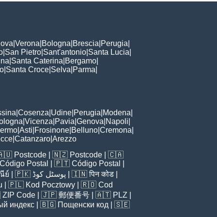
ova
|
Verona
|
Bologna
|
Brescia
|
Perugia
|
o
|
San Pietro
|
Sant'antonio
|
Santa Lucia
|
nna
|
Santa Caterina
|
Bergamo
|
to
|
Santa Croce
|
Selva
|
Parma
|
sina
|
Cosenza
|
Udine
|
Perugia
|
Modena
|
ologna
|
Vicenza
|
Pavia
|
Genova
|
Napoli
|
lermo
|
Asti
|
Frosinone
|
Belluno
|
Cremona
|
ecce
|
Catanzaro
|
Arezzo
🇦🇺
Postcode
| 🇳🇿
Postcode
| 🇨🇦
Código Postal
| 🇵🇹
Código Postal
|
ีย์
| 🇵🇰
پوسٹل کوڈ
| 🇮🇳
पिन कोड
|
u
| 🇵🇱
Kod Pocztowy
| 🇷🇴
Cod

ZIP Code
| 🇯🇵
郵便番号
| 🇦🇹
PLZ
|
ый индекс
| 🇧🇬
Пощенски код
| 🇸🇪