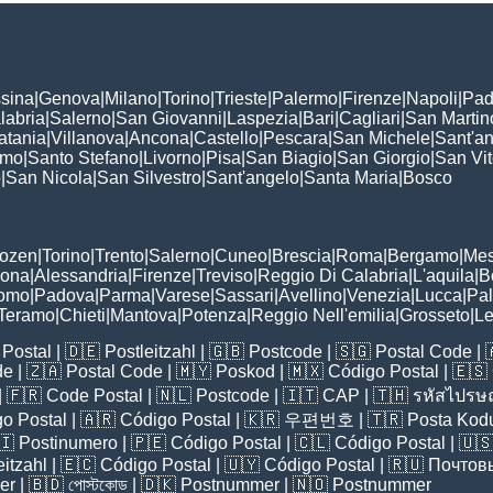
sina
|
Genova
|
Milano
|
Torino
|
Trieste
|
Palermo
|
Firenze
|
Napoli
|
Pad
labria
|
Salerno
|
San Giovanni
|
Laspezia
|
Bari
|
Cagliari
|
San Martin
atania
|
Villanova
|
Ancona
|
Castello
|
Pescara
|
San Michele
|
Sant'a
omo
|
Santo Stefano
|
Livorno
|
Pisa
|
San Biagio
|
San Giorgio
|
San Vi
o
|
San Nicola
|
San Silvestro
|
Sant'angelo
|
Santa Maria
|
Bosco
:
Bozen
|
Torino
|
Trento
|
Salerno
|
Cuneo
|
Brescia
|
Roma
|
Bergamo
|
Mes
rona
|
Alessandria
|
Firenze
|
Treviso
|
Reggio Di Calabria
|
L'aquila
|
B
omo
|
Padova
|
Parma
|
Varese
|
Sassari
|
Avellino
|
Venezia
|
Lucca
|
Pa
Teramo
|
Chieti
|
Mantova
|
Potenza
|
Reggio Nell'emilia
|
Grosseto
|
L
Postal
| 🇩🇪
Postleitzahl
| 🇬🇧
Postcode
| 🇸🇬
Postal Code
| 
de
| 🇿🇦
Postal Code
| 🇲🇾
Poskod
| 🇲🇽
Código Postal
| 🇪🇸
| 🇫🇷
Code Postal
| 🇳🇱
Postcode
| 🇮🇹
CAP
| 🇹🇭
รหัสไปรษณ
o Postal
| 🇦🇷
Código Postal
| 🇰🇷
우편번호
| 🇹🇷
Posta Kod
🇮
Postinumero
| 🇵🇪
Código Postal
| 🇨🇱
Código Postal
| 🇺
eitzahl
| 🇪🇨
Código Postal
| 🇺🇾
Código Postal
| 🇷🇺
Почтов
er
| 🇧🇩
পোস্টকোড
| 🇩🇰
Postnummer
| 🇳🇴
Postnummer