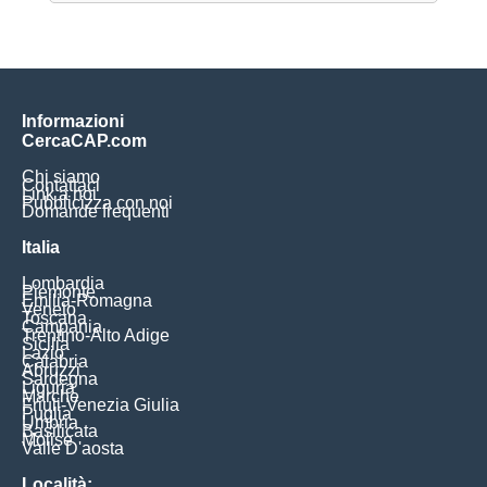
Informazioni
CercaCAP.com
Chi siamo
Contattaci
Link a noi
Pubblicizza con noi
Domande frequenti
Italia
Lombardia
Piemonte
Emilia-Romagna
Veneto
Toscana
Campania
Trentino-Alto Adige
Sicilia
Lazio
Calabria
Abruzzi
Sardegna
Liguria
Marche
Friuli-Venezia Giulia
Puglia
Umbria
Basilicata
Molise
Valle D'aosta
Località: