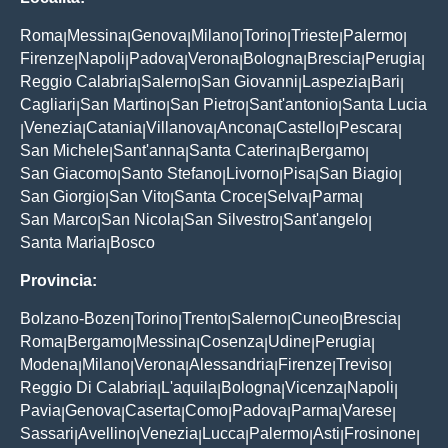
Roma
Messina
Genova
Milano
Torino
Trieste
Palermo
|
|
|
|
|
|
|
Firenze
Napoli
Padova
Verona
Bologna
Brescia
Perugia
|
|
|
|
|
|
|
Reggio Calabria
Salerno
San Giovanni
Laspezia
Bari
|
|
|
|
|
Cagliari
San Martino
San Pietro
Sant'antonio
Santa Lucia
|
|
|
|
Venezia
Catania
Villanova
Ancona
Castello
Pescara
|
|
|
|
|
|
|
San Michele
Sant'anna
Santa Caterina
Bergamo
|
|
|
|
San Giacomo
Santo Stefano
Livorno
Pisa
San Biagio
|
|
|
|
|
San Giorgio
San Vito
Santa Croce
Selva
Parma
|
|
|
|
|
San Marco
San Nicola
San Silvestro
Sant'angelo
|
|
|
|
Santa Maria
Bosco
|
Provincia:
Bolzano-Bozen
Torino
Trento
Salerno
Cuneo
Brescia
|
|
|
|
|
|
Roma
Bergamo
Messina
Cosenza
Udine
Perugia
|
|
|
|
|
|
Modena
Milano
Verona
Alessandria
Firenze
Treviso
|
|
|
|
|
|
Reggio Di Calabria
L'aquila
Bologna
Vicenza
Napoli
|
|
|
|
|
Pavia
Genova
Caserta
Como
Padova
Parma
Varese
|
|
|
|
|
|
|
Sassari
Avellino
Venezia
Lucca
Palermo
Asti
Frosinone
|
|
|
|
|
|
|