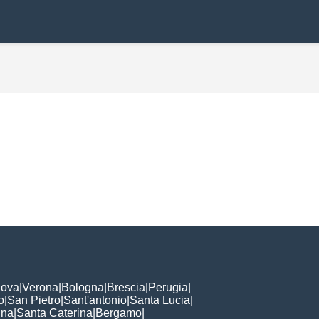
ova
|
Verona
|
Bologna
|
Brescia
|
Perugia
|
o
|
San Pietro
|
Sant'antonio
|
Santa Lucia
|
nna
|
Santa Caterina
|
Bergamo
|