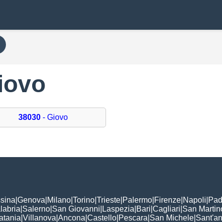
Giovo
38030
- Giovo
sina
|
Genova
|
Milano
|
Torino
|
Trieste
|
Palermo
|
Firenze
|
Napoli
|
Pad
labria
|
Salerno
|
San Giovanni
|
Laspezia
|
Bari
|
Cagliari
|
San Martin
atania
|
Villanova
|
Ancona
|
Castello
|
Pescara
|
San Michele
|
Sant'a