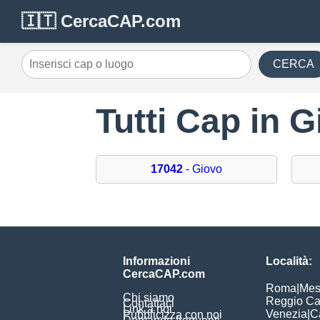
🇮🇹 CercaCAP.com
CERCA
Tutti Cap in 
17042
- Giovo
Informazioni
Località:
CercaCAP.com
Roma
|
Mes
Chi siamo
Reggio Ca
Contattaci
Link a noi
Venezia
|
C
Pubblicizza con noi