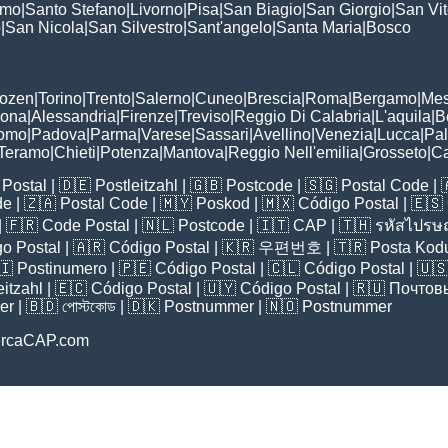
omo
|
Santo Stefano
|
Livorno
|
Pisa
|
San Biagio
|
San Giorgio
|
San Vi
o
|
San Nicola
|
San Silvestro
|
Sant'angelo
|
Santa Maria
|
Bosco
:
Bozen
|
Torino
|
Trento
|
Salerno
|
Cuneo
|
Brescia
|
Roma
|
Bergamo
|
Mes
rona
|
Alessandria
|
Firenze
|
Treviso
|
Reggio Di Calabria
|
L'aquila
|
B
omo
|
Padova
|
Parma
|
Varese
|
Sassari
|
Avellino
|
Venezia
|
Lucca
|
Pa
Teramo
|
Chieti
|
Potenza
|
Mantova
|
Reggio Nell'emilia
|
Grosseto
|
Ca
Postal
| 🇩🇪
Postleitzahl
| 🇬🇧
Postcode
| 🇸🇬
Postal Code
| 
de
| 🇿🇦
Postal Code
| 🇲🇾
Poskod
| 🇲🇽
Código Postal
| 🇪🇸
| 🇫🇷
Code Postal
| 🇳🇱
Postcode
| 🇮🇹
CAP
| 🇹🇭
รหัสไปรษณ
o Postal
| 🇦🇷
Código Postal
| 🇰🇷
우편번호
| 🇹🇷
Posta Kod
🇮
Postinumero
| 🇵🇪
Código Postal
| 🇨🇱
Código Postal
| 🇺
eitzahl
| 🇪🇨
Código Postal
| 🇺🇾
Código Postal
| 🇷🇺
Почтов
er
| 🇧🇩
পোস্টকোড
| 🇩🇰
Postnummer
| 🇳🇴
Postnummer
ercaCAP.com