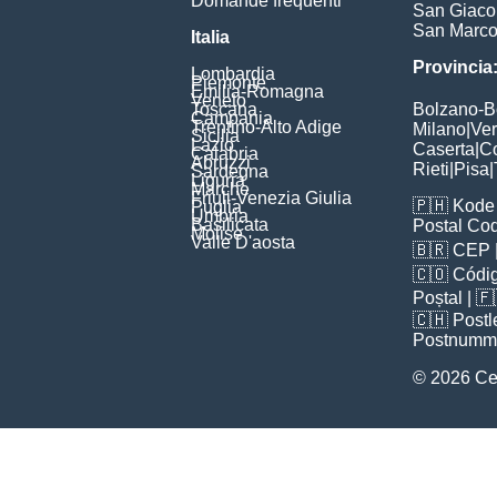
Domande frequenti
San Giac
San Marc
Italia
Provincia
Lombardia
Piemonte
Emilia-Romagna
Veneto
Toscana
Bolzano-
Campania
Trentino-Alto Adige
Milano
|
Ve
Sicilia
Lazio
Caserta
|
C
Calabria
Abruzzi
Rieti
|
Pisa
|
Sardegna
Liguria
Marche
Friuli-Venezia Giulia
🇵🇭
Kode 
Puglia
Umbria
Basilicata
Postal Co
Molise
Valle D'aosta
🇧🇷
CEP
🇨🇴
Códig
Poștal
| 
🇨🇭
Postl
Postnumm
© 2026 C