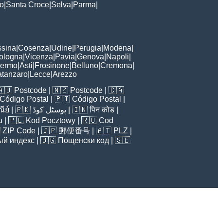
to
|
Santa Croce
|
Selva
|
Parma
|
sina
|
Cosenza
|
Udine
|
Perugia
|
Modena
|
ologna
|
Vicenza
|
Pavia
|
Genova
|
Napoli
|
lermo
|
Asti
|
Frosinone
|
Belluno
|
Cremona
|
tanzaro
|
Lecce
|
Arezzo
🇦🇺
Postcode
| 🇳🇿
Postcode
| 🇨🇦
Código Postal
| 🇵🇹
Código Postal
|
ีย์
| 🇵🇰
پوسٹل کوڈ
| 🇮🇳
पिन कोड
|
u
| 🇵🇱
Kod Pocztowy
| 🇷🇴
Cod

ZIP Code
| 🇯🇵
郵便番号
| 🇦🇹
PLZ
|
ый индекс
| 🇧🇬
Пощенски код
| 🇸🇪