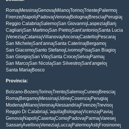
Roma
Messina
Genova
Milano
Torino
Trieste
Palermo
|
|
|
|
|
|
|
Firenze
Napoli
Padova
Verona
Bologna
Brescia
Perugia
|
|
|
|
|
|
|
Reggio Calabria
Salerno
San Giovanni
Laspezia
Bari
|
|
|
|
|
Cagliari
San Martino
San Pietro
Sant'antonio
Santa Lucia
|
|
|
|
Venezia
Catania
Villanova
Ancona
Castello
Pescara
|
|
|
|
|
|
|
San Michele
Sant'anna
Santa Caterina
Bergamo
|
|
|
|
San Giacomo
Santo Stefano
Livorno
Pisa
San Biagio
|
|
|
|
|
San Giorgio
San Vito
Santa Croce
Selva
Parma
|
|
|
|
|
San Marco
San Nicola
San Silvestro
Sant'angelo
|
|
|
|
Santa Maria
Bosco
|
Provincia:
Bolzano-Bozen
Torino
Trento
Salerno
Cuneo
Brescia
|
|
|
|
|
|
Roma
Bergamo
Messina
Udine
Cosenza
Perugia
|
|
|
|
|
|
Modena
Milano
Verona
Alessandria
Firenze
Treviso
|
|
|
|
|
|
Reggio Di Calabria
L'aquila
Bologna
Vicenza
Pavia
|
|
|
|
|
Genova
Napoli
Caserta
Como
Padova
Parma
Varese
|
|
|
|
|
|
|
Sassari
Avellino
Venezia
Lucca
Palermo
Asti
Frosinone
|
|
|
|
|
|
|