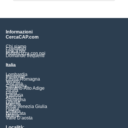
Informazioni
CercaCAP.com
Chi siamo
Contattaci
Link a noi
Pubblicizza con noi
Domande frequenti
Italia
Lombardia
Piemonte
Emilia-Romagna
Veneto
Toscana
Campania
Trentino-Alto Adige
Sicilia
Lazio
Calabria
Abruzzi
Sardegna
Liguria
Marche
Friuli-Venezia Giulia
Puglia
Umbria
Basilicata
Molise
Valle D'aosta
Località: