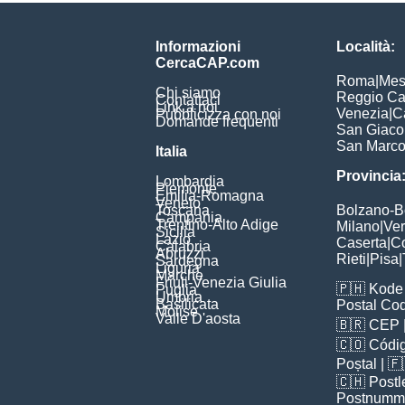
Informazioni
Località:
CercaCAP.com
Roma
|
Mes
Chi siamo
Reggio Ca
Contattaci
Link a noi
Venezia
|
C
Pubblicizza con noi
Domande frequenti
San Giac
San Marc
Italia
Provincia
Lombardia
Piemonte
Emilia-Romagna
Veneto
Toscana
Bolzano-
Campania
Trentino-Alto Adige
Milano
|
Ve
Sicilia
Lazio
Caserta
|
C
Calabria
Abruzzi
Rieti
|
Pisa
|
Sardegna
Liguria
Marche
Friuli-Venezia Giulia
🇵🇭
Kode 
Puglia
Umbria
Basilicata
Postal Co
Molise
Valle D'aosta
🇧🇷
CEP
🇨🇴
Códig
Poștal
| 
🇨🇭
Postl
Postnumm