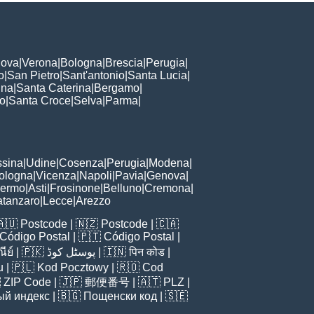
ova
|
Verona
|
Bologna
|
Brescia
|
Perugia
|
o
|
San Pietro
|
Sant'antonio
|
Santa Lucia
|
nna
|
Santa Caterina
|
Bergamo
|
to
|
Santa Croce
|
Selva
|
Parma
|
sina
|
Udine
|
Cosenza
|
Perugia
|
Modena
|
ologna
|
Vicenza
|
Napoli
|
Pavia
|
Genova
|
lermo
|
Asti
|
Frosinone
|
Belluno
|
Cremona
|
tanzaro
|
Lecce
|
Arezzo
🇦🇺
Postcode
| 🇳🇿
Postcode
| 🇨🇦
Código Postal
| 🇵🇹
Código Postal
|
ีย์
| 🇵🇰
پوسٹل کوڈ
| 🇮🇳
पिन कोड
|
u
| 🇵🇱
Kod Pocztowy
| 🇷🇴
Cod

ZIP Code
| 🇯🇵
郵便番号
| 🇦🇹
PLZ
|
ый индекс
| 🇧🇬
Пощенски код
| 🇸🇪