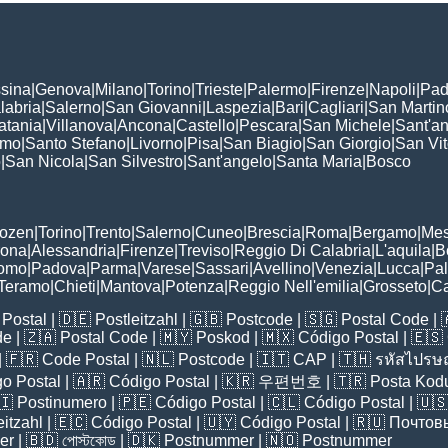
sina
|
Genova
|
Milano
|
Torino
|
Trieste
|
Palermo
|
Firenze
|
Napoli
|
Pad
labria
|
Salerno
|
San Giovanni
|
Laspezia
|
Bari
|
Cagliari
|
San Martin
atania
|
Villanova
|
Ancona
|
Castello
|
Pescara
|
San Michele
|
Sant'a
omo
|
Santo Stefano
|
Livorno
|
Pisa
|
San Biagio
|
San Giorgio
|
San Vi
o
|
San Nicola
|
San Silvestro
|
Sant'angelo
|
Santa Maria
|
Bosco
:
Bozen
|
Torino
|
Trento
|
Salerno
|
Cuneo
|
Brescia
|
Roma
|
Bergamo
|
Mes
rona
|
Alessandria
|
Firenze
|
Treviso
|
Reggio Di Calabria
|
L'aquila
|
B
omo
|
Padova
|
Parma
|
Varese
|
Sassari
|
Avellino
|
Venezia
|
Lucca
|
Pa
Teramo
|
Chieti
|
Mantova
|
Potenza
|
Reggio Nell'emilia
|
Grosseto
|
Ca
Postal
| 🇩🇪
Postleitzahl
| 🇬🇧
Postcode
| 🇸🇬
Postal Code
| 
de
| 🇿🇦
Postal Code
| 🇲🇾
Poskod
| 🇲🇽
Código Postal
| 🇪🇸
| 🇫🇷
Code Postal
| 🇳🇱
Postcode
| 🇮🇹
CAP
| 🇹🇭
รหัสไปรษณ
o Postal
| 🇦🇷
Código Postal
| 🇰🇷
우편번호
| 🇹🇷
Posta Kod
🇮
Postinumero
| 🇵🇪
Código Postal
| 🇨🇱
Código Postal
| 🇺
eitzahl
| 🇪🇨
Código Postal
| 🇺🇾
Código Postal
| 🇷🇺
Почтов
er
| 🇧🇩
পোস্টকোড
| 🇩🇰
Postnummer
| 🇳🇴
Postnummer