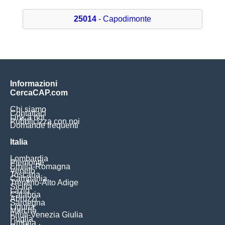
25014
- Capodimonte
Informazioni
CercaCAP.com
Chi siamo
Contattaci
Link a noi
Pubblicizza con noi
Domande frequenti
Italia
Lombardia
Piemonte
Emilia-Romagna
Veneto
Toscana
Campania
Trentino-Alto Adige
Sicilia
Lazio
Calabria
Abruzzi
Sardegna
Liguria
Marche
Friuli-Venezia Giulia
Puglia
Umbria