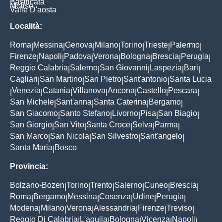
Basilicata
Molise
Valle D'aosta
Località:
Roma
Messina
Genova
Milano
Torino
Trieste
Palermo
|
|
|
|
|
|
|
Firenze
Napoli
Padova
Verona
Bologna
Brescia
Perugia
|
|
|
|
|
|
|
Reggio Calabria
Salerno
San Giovanni
Laspezia
Bari
|
|
|
|
|
Cagliari
San Martino
San Pietro
Sant'antonio
Santa Lucia
|
|
|
|
Venezia
Catania
Villanova
Ancona
Castello
Pescara
|
|
|
|
|
|
|
San Michele
Sant'anna
Santa Caterina
Bergamo
|
|
|
|
San Giacomo
Santo Stefano
Livorno
Pisa
San Biagio
|
|
|
|
|
San Giorgio
San Vito
Santa Croce
Selva
Parma
|
|
|
|
|
San Marco
San Nicola
San Silvestro
Sant'angelo
|
|
|
|
Santa Maria
Bosco
|
Provincia:
Bolzano-Bozen
Torino
Trento
Salerno
Cuneo
Brescia
|
|
|
|
|
|
Roma
Bergamo
Messina
Cosenza
Udine
Perugia
|
|
|
|
|
|
Modena
Milano
Verona
Alessandria
Firenze
Treviso
|
|
|
|
|
|
Reggio Di Calabria
L'aquila
Bologna
Vicenza
Napoli
|
|
|
|
|