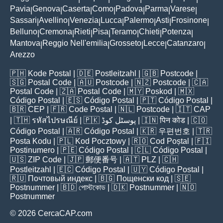
Pavia
Genova
Caserta
Como
Padova
Parma
Varese
|
|
|
|
|
|
|
Sassari
Avellino
Venezia
Lucca
Palermo
Asti
Frosinone
|
|
|
|
|
|
|
Belluno
Cremona
Rieti
Pisa
Teramo
Chieti
Potenza
|
|
|
|
|
|
|
Mantova
Reggio Nell'emilia
Grosseto
Lecce
Catanzaro
|
|
|
|
|
Arezzo
🇵🇭
Kode Postal
| 🇩🇪
Postleitzahl
| 🇬🇧
Postcode
|
🇸🇬
Postal Code
| 🇦🇺
Postcode
| 🇳🇿
Postcode
| 🇨🇦
Postal Code
| 🇿🇦
Postal Code
| 🇲🇾
Poskod
| 🇲🇽
Código Postal
| 🇪🇸
Código Postal
| 🇵🇹
Código Postal
|
🇧🇷
CEP
| 🇫🇷
Code Postal
| 🇳🇱
Postcode
| 🇮🇹
CAP
| 🇹🇭
รหัสไปรษณีย์
| 🇵🇰
پوسٹل کوڈ
| 🇮🇳
पिन कोड
| 🇨🇴
Código Postal
| 🇦🇷
Código Postal
| 🇰🇷
우편번호
| 🇹🇷
Posta Kodu
| 🇵🇱
Kod Pocztowy
| 🇷🇴
Cod Poștal
| 🇫🇮
Postinumero
| 🇵🇪
Código Postal
| 🇨🇱
Código Postal
|
🇺🇸
ZIP Code
| 🇯🇵
郵便番号
| 🇦🇹
PLZ
| 🇨🇭
Postleitzahl
| 🇪🇨
Código Postal
| 🇺🇾
Código Postal
|
🇷🇺
Почтовый индекс
| 🇧🇬
Пощенски код
| 🇸🇪
Postnummer
| 🇧🇩
পোস্টকোড
| 🇩🇰
Postnummer
| 🇳🇴
Postnummer
© 2026 CercaCAP.com