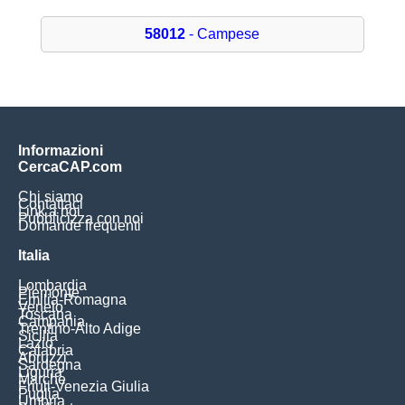
58012
- Campese
Informazioni
CercaCAP.com
Chi siamo
Contattaci
Link a noi
Pubblicizza con noi
Domande frequenti
Italia
Lombardia
Piemonte
Emilia-Romagna
Veneto
Toscana
Campania
Trentino-Alto Adige
Sicilia
Lazio
Calabria
Abruzzi
Sardegna
Liguria
Marche
Friuli-Venezia Giulia
Puglia
Umbria