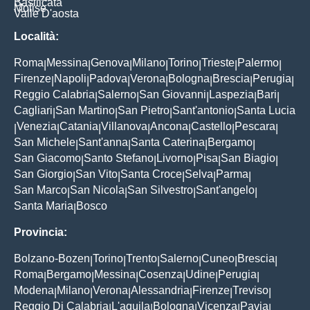
Basilicata
Molise
Valle D'aosta
Località:
Roma
Messina
Genova
Milano
Torino
Trieste
Palermo
|
|
|
|
|
|
|
Firenze
Napoli
Padova
Verona
Bologna
Brescia
Perugia
|
|
|
|
|
|
|
Reggio Calabria
Salerno
San Giovanni
Laspezia
Bari
|
|
|
|
|
Cagliari
San Martino
San Pietro
Sant'antonio
Santa Lucia
|
|
|
|
Venezia
Catania
Villanova
Ancona
Castello
Pescara
|
|
|
|
|
|
|
San Michele
Sant'anna
Santa Caterina
Bergamo
|
|
|
|
San Giacomo
Santo Stefano
Livorno
Pisa
San Biagio
|
|
|
|
|
San Giorgio
San Vito
Santa Croce
Selva
Parma
|
|
|
|
|
San Marco
San Nicola
San Silvestro
Sant'angelo
|
|
|
|
Santa Maria
Bosco
|
Provincia:
Bolzano-Bozen
Torino
Trento
Salerno
Cuneo
Brescia
|
|
|
|
|
|
Roma
Bergamo
Messina
Cosenza
Udine
Perugia
|
|
|
|
|
|
Modena
Milano
Verona
Alessandria
Firenze
Treviso
|
|
|
|
|
|
Reggio Di Calabria
L'aquila
Bologna
Vicenza
Pavia
|
|
|
|
|