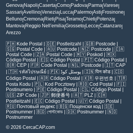
Genova
Napoli
Caserta
Como
Padova
Parma
Varese
|
|
|
|
|
|
|
Sassari
Avellino
Venezia
Lucca
Palermo
Asti
Frosinone
|
|
|
|
|
|
|
Belluno
Cremona
Rieti
Pisa
Teramo
Chieti
Potenza
|
|
|
|
|
|
|
Mantova
Reggio Nell'emilia
Grosseto
Lecce
Catanzaro
|
|
|
|
|
Arezzo
🇵🇭
Kode Postal
| 🇩🇪
Postleitzahl
| 🇬🇧
Postcode
|
🇸🇬
Postal Code
| 🇦🇺
Postcode
| 🇳🇿
Postcode
| 🇨🇦
Postal Code
| 🇿🇦
Postal Code
| 🇲🇾
Poskod
| 🇲🇽
Código Postal
| 🇪🇸
Código Postal
| 🇵🇹
Código Postal
|
🇧🇷
CEP
| 🇫🇷
Code Postal
| 🇳🇱
Postcode
| 🇮🇹
CAP
| 🇹🇭
รหัสไปรษณีย์
| 🇵🇰
پوسٹل کوڈ
| 🇮🇳
पिन कोड
| 🇨🇴
Código Postal
| 🇦🇷
Código Postal
| 🇰🇷
우편번호
| 🇹🇷
Posta Kodu
| 🇵🇱
Kod Pocztowy
| 🇷🇴
Cod Poștal
| 🇫🇮
Postinumero
| 🇵🇪
Código Postal
| 🇨🇱
Código Postal
|
🇺🇸
ZIP Code
| 🇯🇵
郵便番号
| 🇦🇹
PLZ
| 🇨🇭
Postleitzahl
| 🇪🇨
Código Postal
| 🇺🇾
Código Postal
|
🇷🇺
Почтовый индекс
| 🇧🇬
Пощенски код
| 🇸🇪
Postnummer
| 🇧🇩
পোস্টকোড
| 🇩🇰
Postnummer
| 🇳🇴
Postnummer
© 2026 CercaCAP.com