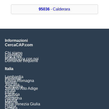
95036
- Calderara
Informazioni
CercaCAP.com
Chi siamo
Contattaci
Link a noi
Pubblicizza con noi
Domande frequenti
Italia
Lombardia
Piemonte
Emilia-Romagna
Veneto
Toscana
Campania
Trentino-Alto Adige
Sicilia
Lazio
Calabria
Abruzzi
Sardegna
Liguria
Marche
Friuli-Venezia Giulia
Puglia
Umbria