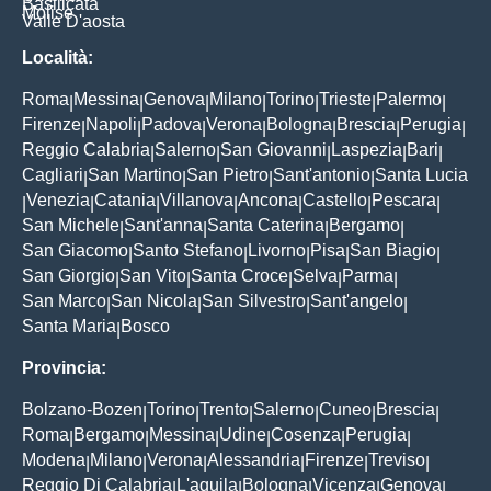
Basilicata
Molise
Valle D'aosta
Località:
Roma
Messina
Genova
Milano
Torino
Trieste
Palermo
|
|
|
|
|
|
|
Firenze
Napoli
Padova
Verona
Bologna
Brescia
Perugia
|
|
|
|
|
|
|
Reggio Calabria
Salerno
San Giovanni
Laspezia
Bari
|
|
|
|
|
Cagliari
San Martino
San Pietro
Sant'antonio
Santa Lucia
|
|
|
|
Venezia
Catania
Villanova
Ancona
Castello
Pescara
|
|
|
|
|
|
|
San Michele
Sant'anna
Santa Caterina
Bergamo
|
|
|
|
San Giacomo
Santo Stefano
Livorno
Pisa
San Biagio
|
|
|
|
|
San Giorgio
San Vito
Santa Croce
Selva
Parma
|
|
|
|
|
San Marco
San Nicola
San Silvestro
Sant'angelo
|
|
|
|
Santa Maria
Bosco
|
Provincia:
Bolzano-Bozen
Torino
Trento
Salerno
Cuneo
Brescia
|
|
|
|
|
|
Roma
Bergamo
Messina
Udine
Cosenza
Perugia
|
|
|
|
|
|
Modena
Milano
Verona
Alessandria
Firenze
Treviso
|
|
|
|
|
|
Reggio Di Calabria
L'aquila
Bologna
Vicenza
Genova
|
|
|
|
|