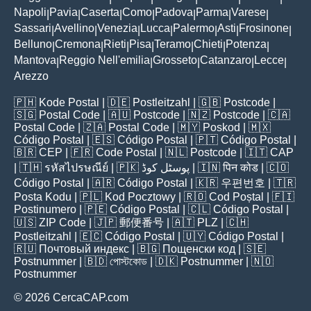
Napoli
Pavia
Caserta
Como
Padova
Parma
Varese
|
|
|
|
|
|
|
Sassari
Avellino
Venezia
Lucca
Palermo
Asti
Frosinone
|
|
|
|
|
|
|
Belluno
Cremona
Rieti
Pisa
Teramo
Chieti
Potenza
|
|
|
|
|
|
|
Mantova
Reggio Nell'emilia
Grosseto
Catanzaro
Lecce
|
|
|
|
|
Arezzo
🇵🇭
Kode Postal
| 🇩🇪
Postleitzahl
| 🇬🇧
Postcode
|
🇸🇬
Postal Code
| 🇦🇺
Postcode
| 🇳🇿
Postcode
| 🇨🇦
Postal Code
| 🇿🇦
Postal Code
| 🇲🇾
Poskod
| 🇲🇽
Código Postal
| 🇪🇸
Código Postal
| 🇵🇹
Código Postal
|
🇧🇷
CEP
| 🇫🇷
Code Postal
| 🇳🇱
Postcode
| 🇮🇹
CAP
| 🇹🇭
รหัสไปรษณีย์
| 🇵🇰
پوسٹل کوڈ
| 🇮🇳
पिन कोड
| 🇨🇴
Código Postal
| 🇦🇷
Código Postal
| 🇰🇷
우편번호
| 🇹🇷
Posta Kodu
| 🇵🇱
Kod Pocztowy
| 🇷🇴
Cod Poștal
| 🇫🇮
Postinumero
| 🇵🇪
Código Postal
| 🇨🇱
Código Postal
|
🇺🇸
ZIP Code
| 🇯🇵
郵便番号
| 🇦🇹
PLZ
| 🇨🇭
Postleitzahl
| 🇪🇨
Código Postal
| 🇺🇾
Código Postal
|
🇷🇺
Почтовый индекс
| 🇧🇬
Пощенски код
| 🇸🇪
Postnummer
| 🇧🇩
পোস্টকোড
| 🇩🇰
Postnummer
| 🇳🇴
Postnummer
© 2026 CercaCAP.com