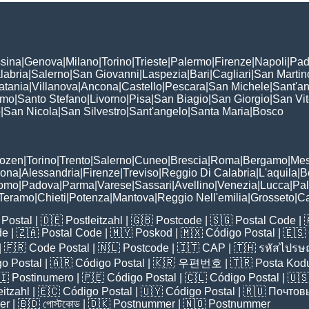
sina
|
Genova
|
Milano
|
Torino
|
Trieste
|
Palermo
|
Firenze
|
Napoli
|
Pad
labria
|
Salerno
|
San Giovanni
|
Laspezia
|
Bari
|
Cagliari
|
San Martin
atania
|
Villanova
|
Ancona
|
Castello
|
Pescara
|
San Michele
|
Sant'a
omo
|
Santo Stefano
|
Livorno
|
Pisa
|
San Biagio
|
San Giorgio
|
San Vi
o
|
San Nicola
|
San Silvestro
|
Sant'angelo
|
Santa Maria
|
Bosco
:
Bozen
|
Torino
|
Trento
|
Salerno
|
Cuneo
|
Brescia
|
Roma
|
Bergamo
|
Mes
rona
|
Alessandria
|
Firenze
|
Treviso
|
Reggio Di Calabria
|
L'aquila
|
B
omo
|
Padova
|
Parma
|
Varese
|
Sassari
|
Avellino
|
Venezia
|
Lucca
|
Pa
Teramo
|
Chieti
|
Potenza
|
Mantova
|
Reggio Nell'emilia
|
Grosseto
|
Ca
Postal
| 🇩🇪
Postleitzahl
| 🇬🇧
Postcode
| 🇸🇬
Postal Code
| 
de
| 🇿🇦
Postal Code
| 🇲🇾
Poskod
| 🇲🇽
Código Postal
| 🇪🇸
| 🇫🇷
Code Postal
| 🇳🇱
Postcode
| 🇮🇹
CAP
| 🇹🇭
รหัสไปรษณ
o Postal
| 🇦🇷
Código Postal
| 🇰🇷
우편번호
| 🇹🇷
Posta Kod
🇮
Postinumero
| 🇵🇪
Código Postal
| 🇨🇱
Código Postal
| 🇺
eitzahl
| 🇪🇨
Código Postal
| 🇺🇾
Código Postal
| 🇷🇺
Почтов
er
| 🇧🇩
পোস্টকোড
| 🇩🇰
Postnummer
| 🇳🇴
Postnummer