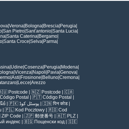
ova
|
Verona
|
Bologna
|
Brescia
|
Perugia
|
o
|
San Pietro
|
Sant'antonio
|
Santa Lucia
|
nna
|
Santa Caterina
|
Bergamo
|
to
|
Santa Croce
|
Selva
|
Parma
|
sina
|
Udine
|
Cosenza
|
Perugia
|
Modena
|
ologna
|
Vicenza
|
Napoli
|
Pavia
|
Genova
|
lermo
|
Asti
|
Frosinone
|
Belluno
|
Cremona
|
tanzaro
|
Lecce
|
Arezzo
🇦🇺
Postcode
| 🇳🇿
Postcode
| 🇨🇦
Código Postal
| 🇵🇹
Código Postal
|
ีย์
| 🇵🇰
پوسٹل کوڈ
| 🇮🇳
पिन कोड
|
u
| 🇵🇱
Kod Pocztowy
| 🇷🇴
Cod

ZIP Code
| 🇯🇵
郵便番号
| 🇦🇹
PLZ
|
ый индекс
| 🇧🇬
Пощенски код
| 🇸🇪