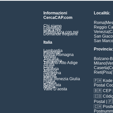
Informazioni
Località:
CercaCAP.com
Roma
|
Mes
Chi siamo
Reggio Ca
Contattaci
Link a noi
Venezia
|
C
Pubblicizza con noi
Domande frequenti
San Giac
San Marc
Italia
Provincia
Lombardia
Piemonte
Emilia-Romagna
Veneto
Toscana
Bolzano-
Campania
Trentino-Alto Adige
Milano
|
Ve
Sicilia
Lazio
Caserta
|
C
Calabria
Abruzzi
Rieti
|
Pisa
|
Sardegna
Liguria
Marche
Friuli-Venezia Giulia
🇵🇭
Kode 
Puglia
Umbria
Basilicata
Postal Co
Molise
Valle D'aosta
🇧🇷
CEP
🇨🇴
Códig
Poștal
| 
🇨🇭
Postl
Postnumm