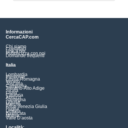
Informazioni
CercaCAP.com
Chi siamo
Contattaci
Link a noi
Pubblicizza con noi
Domande frequenti
Italia
Lombardia
Piemonte
Emilia-Romagna
Veneto
Toscana
Campania
Trentino-Alto Adige
Sicilia
Lazio
Calabria
Abruzzi
Sardegna
Liguria
Marche
Friuli-Venezia Giulia
Puglia
Umbria
Basilicata
Molise
Valle D'aosta
Località: