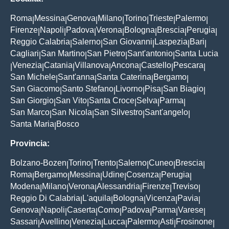
Roma
Messina
Genova
Milano
Torino
Trieste
Palermo
|
|
|
|
|
|
|
Firenze
Napoli
Padova
Verona
Bologna
Brescia
Perugia
|
|
|
|
|
|
|
Reggio Calabria
Salerno
San Giovanni
Laspezia
Bari
|
|
|
|
|
Cagliari
San Martino
San Pietro
Sant'antonio
Santa Lucia
|
|
|
|
Venezia
Catania
Villanova
Ancona
Castello
Pescara
|
|
|
|
|
|
|
San Michele
Sant'anna
Santa Caterina
Bergamo
|
|
|
|
San Giacomo
Santo Stefano
Livorno
Pisa
San Biagio
|
|
|
|
|
San Giorgio
San Vito
Santa Croce
Selva
Parma
|
|
|
|
|
San Marco
San Nicola
San Silvestro
Sant'angelo
|
|
|
|
Santa Maria
Bosco
|
Provincia:
Bolzano-Bozen
Torino
Trento
Salerno
Cuneo
Brescia
|
|
|
|
|
|
Roma
Bergamo
Messina
Udine
Cosenza
Perugia
|
|
|
|
|
|
Modena
Milano
Verona
Alessandria
Firenze
Treviso
|
|
|
|
|
|
Reggio Di Calabria
L'aquila
Bologna
Vicenza
Pavia
|
|
|
|
|
Genova
Napoli
Caserta
Como
Padova
Parma
Varese
|
|
|
|
|
|
|
Sassari
Avellino
Venezia
Lucca
Palermo
Asti
Frosinone
|
|
|
|
|
|
|