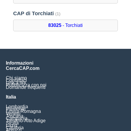
CAP di Torchiati
(1)
83025
- Torchiati
Informazioni
CercaCAP.com
Chi siamo
Contattaci
Link a noi
Pubblicizza con noi
Domande frequenti
Italia
Lombardia
Piemonte
Emilia-Romagna
Veneto
Toscana
Campania
Trentino-Alto Adige
Sicilia
Lazio
Calabria
Abruzzi