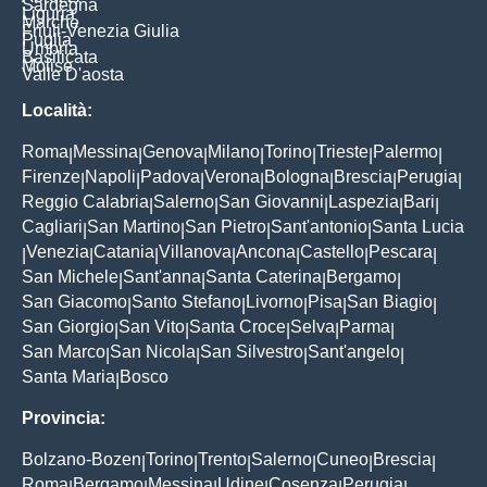
Sardegna
Liguria
Marche
Friuli-Venezia Giulia
Puglia
Umbria
Basilicata
Molise
Valle D'aosta
Località:
Roma
Messina
Genova
Milano
Torino
Trieste
Palermo
|
|
|
|
|
|
|
Firenze
Napoli
Padova
Verona
Bologna
Brescia
Perugia
|
|
|
|
|
|
|
Reggio Calabria
Salerno
San Giovanni
Laspezia
Bari
|
|
|
|
|
Cagliari
San Martino
San Pietro
Sant'antonio
Santa Lucia
|
|
|
|
Venezia
Catania
Villanova
Ancona
Castello
Pescara
|
|
|
|
|
|
|
San Michele
Sant'anna
Santa Caterina
Bergamo
|
|
|
|
San Giacomo
Santo Stefano
Livorno
Pisa
San Biagio
|
|
|
|
|
San Giorgio
San Vito
Santa Croce
Selva
Parma
|
|
|
|
|
San Marco
San Nicola
San Silvestro
Sant'angelo
|
|
|
|
Santa Maria
Bosco
|
Provincia:
Bolzano-Bozen
Torino
Trento
Salerno
Cuneo
Brescia
|
|
|
|
|
|
Roma
Bergamo
Messina
Udine
Cosenza
Perugia