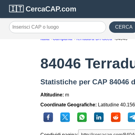
🇮🇹 CercaCAP.com
CERCA
Inserisci CAP o luogo
Italia
Campania
Terradura Di Ascea
84046
84046 Terrad
Statistiche per CAP 84046 d
Altitudine:
m
Coordinate Geografiche:
Latitudine 40.156
Condividi pagina: