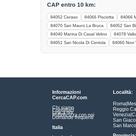
CAP entro 10 km:
84052 Ceraso
84066 Pisciotta
84066 M
84070 San Mauro La Bruca
84052 San B
84040 Marina Di Casal Velino
84078 Vallo
84051 San Nicola Di Centola
84060 Novi 
Informazioni
Località:
CercaCAP.com
Roma
|
Mes
Chi siamo
Reggio Ca
Contattaci
Link a noi
Venezia
|
C
Pubblicizza con noi
Domande frequenti
San Giac
San Marc
Italia
Provincia