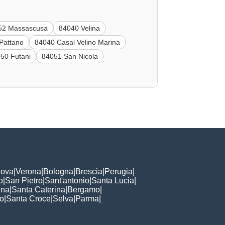
52 Massascusa
84040 Velina
Pattano
84040 Casal Velino Marina
50 Futani
84051 San Nicola
ova
|
Verona
|
Bologna
|
Brescia
|
Perugia
|
o
|
San Pietro
|
Sant'antonio
|
Santa Lucia
|
nna
|
Santa Caterina
|
Bergamo
|
to
|
Santa Croce
|
Selva
|
Parma
|