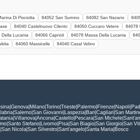
arina Di Pisciotta
84052 San Sumino
84082 San Nazario
840
iase
84040 Castelnuovo Cilento
84050 Cuccaro Vetere
84078 
 Della Lucania
84066 Caprioli
84078 Massa Della Lucania
840
Velia
84060 Massicelle
84040 Casal Velino
sina
|
Genova
|
Milano
|
Torino
|
Trieste
|
Palermo
|
Firenze
|
Napoli
|
Pad
labria
|
Salerno
|
San Giovanni
|
Laspezia
|
Bari
|
Cagliari
|
San Martin
atania
|
Villanova
|
Ancona
|
Castello
|
Pescara
|
San Michele
|
Sant'a
omo
|
Santo Stefano
|
Livorno
|
Pisa
|
San Biagio
|
San Giorgio
|
San Vi
o
|
San Nicola
|
San Silvestro
|
Sant'angelo
|
Santa Maria
|
Bosco
: