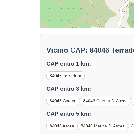
Vicino CAP: 84046 Terrad
CAP entro 1 km:
84046 Terradura
CAP entro 3 km:
84046 Catona
84046 Catona Di Ascea
CAP entro 5 km:
84046 Ascea
84046 Marina Di Ascea
8