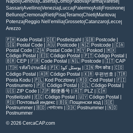
Napoli
Genova
Caserta
Como
Padova
Parma
Varese
|
|
|
|
|
|
|
Sassari
Avellino
Venezia
Lucca
Palermo
Asti
Frosinone
|
|
|
|
|
|
|
Belluno
Cremona
Rieti
Pisa
Teramo
Chieti
Mantova
|
|
|
|
|
|
|
Potenza
Reggio Nell'emilia
Grosseto
Catanzaro
Lecce
|
|
|
|
|
Arezzo
🇵🇭
Kode Postal
| 🇩🇪
Postleitzahl
| 🇬🇧
Postcode
|
🇸🇬
Postal Code
| 🇦🇺
Postcode
| 🇳🇿
Postcode
| 🇨🇦
Postal Code
| 🇿🇦
Postal Code
| 🇲🇾
Poskod
| 🇲🇽
Código Postal
| 🇪🇸
Código Postal
| 🇵🇹
Código Postal
|
🇧🇷
CEP
| 🇫🇷
Code Postal
| 🇳🇱
Postcode
| 🇮🇹
CAP
| 🇹🇭
รหัสไปรษณีย์
| 🇵🇰
پوسٹل کوڈ
| 🇮🇳
पिन कोड
| 🇨🇴
Código Postal
| 🇦🇷
Código Postal
| 🇰🇷
우편번호
| 🇹🇷
Posta Kodu
| 🇵🇱
Kod Pocztowy
| 🇷🇴
Cod Poștal
| 🇫🇮
Postinumero
| 🇵🇪
Código Postal
| 🇨🇱
Código Postal
|
🇺🇸
ZIP Code
| 🇯🇵
郵便番号
| 🇦🇹
PLZ
| 🇨🇭
Postleitzahl
| 🇪🇨
Código Postal
| 🇺🇾
Código Postal
|
🇷🇺
Почтовый индекс
| 🇧🇬
Пощенски код
| 🇸🇪
Postnummer
| 🇧🇩
পোস্টকোড
| 🇩🇰
Postnummer
| 🇳🇴
Postnummer
© 2026 CercaCAP.com