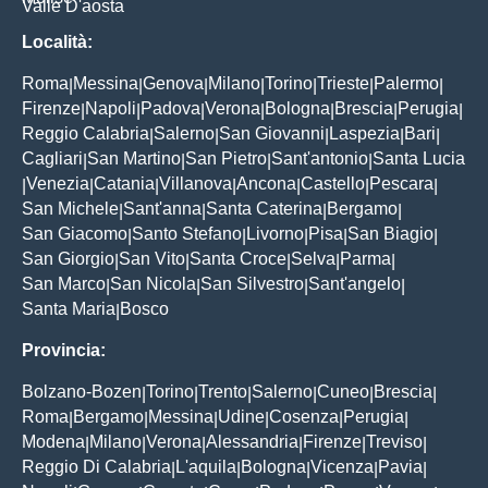
Valle D'aosta
Località:
Roma
Messina
Genova
Milano
Torino
Trieste
Palermo
|
|
|
|
|
|
|
Firenze
Napoli
Padova
Verona
Bologna
Brescia
Perugia
|
|
|
|
|
|
|
Reggio Calabria
Salerno
San Giovanni
Laspezia
Bari
|
|
|
|
|
Cagliari
San Martino
San Pietro
Sant'antonio
Santa Lucia
|
|
|
|
Venezia
Catania
Villanova
Ancona
Castello
Pescara
|
|
|
|
|
|
|
San Michele
Sant'anna
Santa Caterina
Bergamo
|
|
|
|
San Giacomo
Santo Stefano
Livorno
Pisa
San Biagio
|
|
|
|
|
San Giorgio
San Vito
Santa Croce
Selva
Parma
|
|
|
|
|
San Marco
San Nicola
San Silvestro
Sant'angelo
|
|
|
|
Santa Maria
Bosco
|
Provincia:
Bolzano-Bozen
Torino
Trento
Salerno
Cuneo
Brescia
|
|
|
|
|
|
Roma
Bergamo
Messina
Udine
Cosenza
Perugia
|
|
|
|
|
|
Modena
Milano
Verona
Alessandria
Firenze
Treviso
|
|
|
|
|
|
Reggio Di Calabria
L'aquila
Bologna
Vicenza
Pavia
|
|
|
|
|