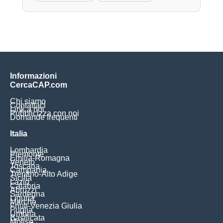
Informazioni
CercaCAP.com
Chi siamo
Contattaci
Link a noi
Pubblicizza con noi
Domande frequenti
Italia
Lombardia
Piemonte
Emilia-Romagna
Veneto
Toscana
Campania
Trentino-Alto Adige
Sicilia
Lazio
Calabria
Abruzzi
Sardegna
Liguria
Marche
Friuli-Venezia Giulia
Puglia
Umbria
Basilicata
Molise