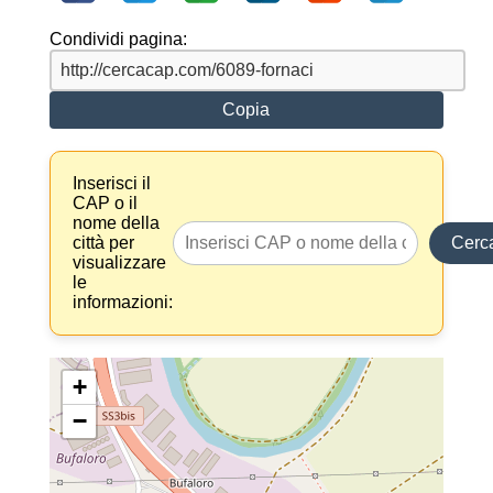
Condividi pagina:
Copia
Inserisci il
CAP o il
nome della
città per
Cerc
visualizzare
le
informazioni:
+
−