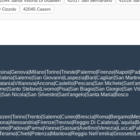
2044 Santa Vittoria Di Gualtieri
42017 San Bernardino
42016 San
 Cizzolo
42045 Casoni
sina
|
Genova
|
Milano
|
Torino
|
Trieste
|
Palermo
|
Firenze
|
Napoli
|
Pad
labria
|
Salerno
|
San Giovanni
|
Laspezia
|
Bari
|
Cagliari
|
San Martin
atania
|
Villanova
|
Ancona
|
Castello
|
Pescara
|
San Michele
|
Sant'a
omo
|
Santo Stefano
|
Livorno
|
Pisa
|
San Biagio
|
San Giorgio
|
San Vi
o
|
San Nicola
|
San Silvestro
|
Sant'angelo
|
Santa Maria
|
Bosco
:
Bozen
|
Torino
|
Trento
|
Salerno
|
Cuneo
|
Brescia
|
Roma
|
Bergamo
|
Mes
rona
|
Alessandria
|
Firenze
|
Treviso
|
Reggio Di Calabria
|
L'aquila
|
B
omo
|
Padova
|
Parma
|
Varese
|
Sassari
|
Avellino
|
Venezia
|
Lucca
|
Pa
Teramo
|
Chieti
|
Potenza
|
Mantova
|
Reggio Nell'emilia
|
Grosseto
|
L