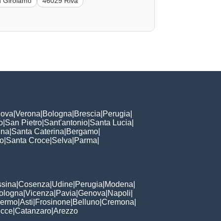
 Girolamo
46029 Riva
ova
|
Verona
|
Bologna
|
Brescia
|
Perugia
|
o
|
San Pietro
|
Sant'antonio
|
Santa Lucia
|
nna
|
Santa Caterina
|
Bergamo
|
to
|
Santa Croce
|
Selva
|
Parma
|
sina
|
Cosenza
|
Udine
|
Perugia
|
Modena
|
ologna
|
Vicenza
|
Pavia
|
Genova
|
Napoli
|
lermo
|
Asti
|
Frosinone
|
Belluno
|
Cremona
|
ecce
|
Catanzaro
|
Arezzo