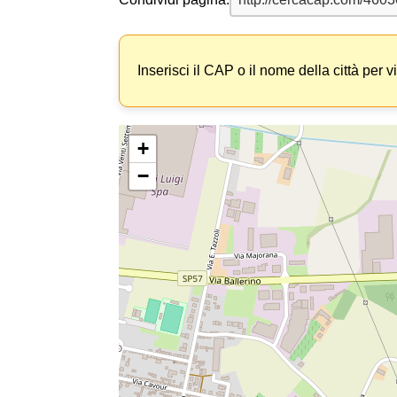
Inserisci il CAP o il nome della città per v
+
−