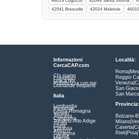
46019 Cogozzo
42044 Santa Vittoria
4
42041 Brescello
42024 Meletole
46019
Informazioni
Località:
CercaCAP.com
Roma
|
Mes
Chi siamo
Reggio Ca
Contattaci
Link a noi
Venezia
|
C
Pubblicizza con noi
Domande frequenti
San Giac
San Marc
Italia
Provincia
Lombardia
Piemonte
Emilia-Romagna
Veneto
Toscana
Bolzano-
Campania
Trentino-Alto Adige
Milano
|
Ve
Sicilia
Lazio
Caserta
|
C
Calabria
Abruzzi
Rieti
|
Pisa
|
Sardegna
Liguria
Marche