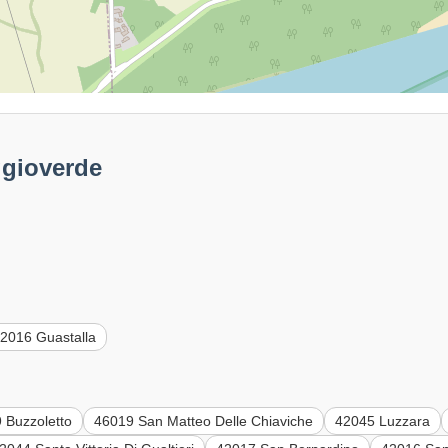
ggioverde
2016 Guastalla
 Buzzoletto
46019 San Matteo Delle Chiaviche
42045 Luzzara