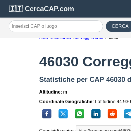
🇮🇹 CercaCAP.com
CERCA
Inserisci CAP o luogo
Italia
Lombardia
Correggioverde
46030
46030 Correg
Statistiche per CAP 46030 
Altitudine:
m
Coordinate Geografiche:
Latitudine 44.930
Condividi pagina: