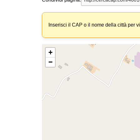
Inserisci il CAP o il nome della città per v
+
−