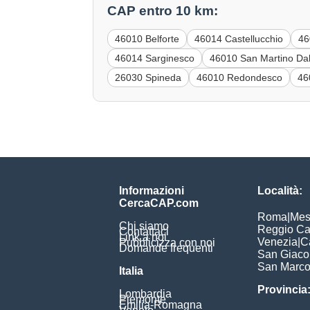
CAP entro 10 km:
46010 Belforte
46014 Castellucchio
46
46014 Sarginesco
46010 San Martino Dal
26030 Spineda
46010 Redondesco
46
Informazioni
Località:
CercaCAP.com
Roma
|
Mes
Chi siamo
Reggio Ca
Contattaci
Link a noi
Venezia
|
C
Pubblicizza con noi
Domande frequenti
San Giac
San Marc
Italia
Provincia
Lombardia
Piemonte
Emilia-Romagna