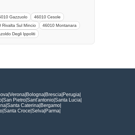
6010 Gazzuolo
46010 Cesole
 Rivalta Sul Mincio
46010 Montanara
oldo Degli Ippoliti
ova
|
Verona
|
Bologna
|
Brescia
|
Perugia
|
o
|
San Pietro
|
Sant'antonio
|
Santa Lucia
|
nna
|
Santa Caterina
|
Bergamo
|
to
|
Santa Croce
|
Selva
|
Parma
|