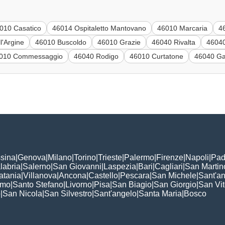
010 Casatico
46014 Ospitaletto Mantovano
46010 Marcaria
4
l'Argine
46010 Buscoldo
46010 Grazie
46040 Rivalta
46040
010 Commessaggio
46040 Rodigo
46010 Curtatone
46040 Gaz
sina
|
Genova
|
Milano
|
Torino
|
Trieste
|
Palermo
|
Firenze
|
Napoli
|
Pad
labria
|
Salerno
|
San Giovanni
|
Laspezia
|
Bari
|
Cagliari
|
San Martin
atania
|
Villanova
|
Ancona
|
Castello
|
Pescara
|
San Michele
|
Sant'a
omo
|
Santo Stefano
|
Livorno
|
Pisa
|
San Biagio
|
San Giorgio
|
San Vi
o
|
San Nicola
|
San Silvestro
|
Sant'angelo
|
Santa Maria
|
Bosco
: