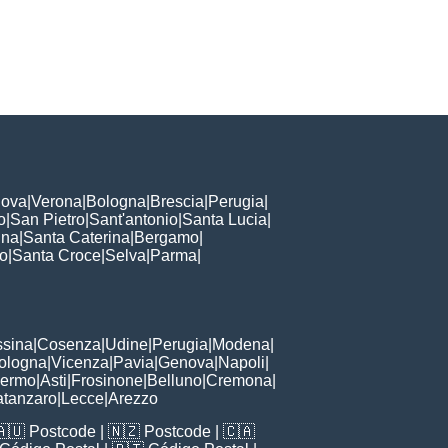
ova
|
Verona
|
Bologna
|
Brescia
|
Perugia
|
o
|
San Pietro
|
Sant'antonio
|
Santa Lucia
|
nna
|
Santa Caterina
|
Bergamo
|
to
|
Santa Croce
|
Selva
|
Parma
|
sina
|
Cosenza
|
Udine
|
Perugia
|
Modena
|
ologna
|
Vicenza
|
Pavia
|
Genova
|
Napoli
|
lermo
|
Asti
|
Frosinone
|
Belluno
|
Cremona
|
tanzaro
|
Lecce
|
Arezzo
🇦🇺
Postcode
| 🇳🇿
Postcode
| 🇨🇦