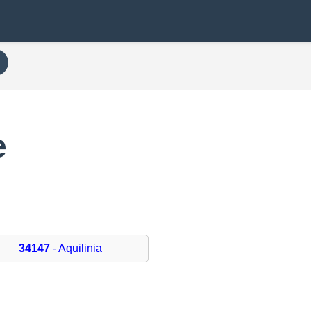
e
34147
- Aquilinia