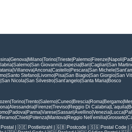
sina
|
Genova
|
Milano
|
Torino
|
Trieste
|
Palermo
|
Firenze
|
Napoli
|
Pad
labria
|
Salerno
|
San Giovanni
|
Laspezia
|
Bari
|
Cagliari
|
San Martin
atania
|
Villanova
|
Ancona
|
Castello
|
Pescara
|
San Michele
|
Sant'a
omo
|
Santo Stefano
|
Livorno
|
Pisa
|
San Biagio
|
San Giorgio
|
San Vi
o
|
San Nicola
|
San Silvestro
|
Sant'angelo
|
Santa Maria
|
Bosco
:
Bozen
|
Torino
|
Trento
|
Salerno
|
Cuneo
|
Brescia
|
Roma
|
Bergamo
|
Mes
rona
|
Alessandria
|
Firenze
|
Treviso
|
Reggio Di Calabria
|
L'aquila
|
B
omo
|
Padova
|
Parma
|
Varese
|
Sassari
|
Avellino
|
Venezia
|
Lucca
|
Pa
Teramo
|
Chieti
|
Potenza
|
Mantova
|
Reggio Nell'emilia
|
Grosseto
|
Ca
Postal
| 🇩🇪
Postleitzahl
| 🇬🇧
Postcode
| 🇸🇬
Postal Code
| 