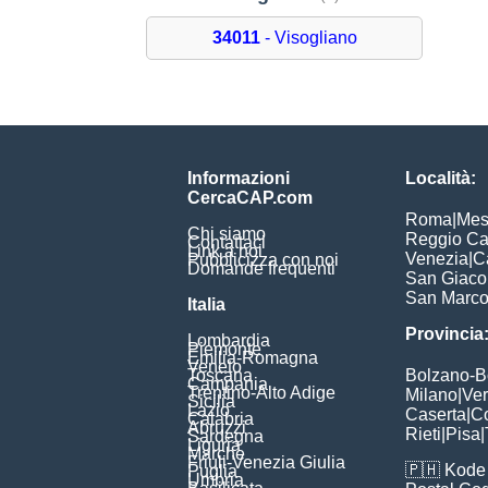
34011
- Visogliano
Informazioni
Località:
CercaCAP.com
Roma
|
Mes
Chi siamo
Reggio Ca
Contattaci
Link a noi
Venezia
|
C
Pubblicizza con noi
Domande frequenti
San Giac
San Marc
Italia
Provincia
Lombardia
Piemonte
Emilia-Romagna
Veneto
Toscana
Bolzano-
Campania
Trentino-Alto Adige
Milano
|
Ve
Sicilia
Lazio
Caserta
|
C
Calabria
Abruzzi
Rieti
|
Pisa
|
Sardegna
Liguria
Marche
Friuli-Venezia Giulia
🇵🇭
Kode 
Puglia
Umbria