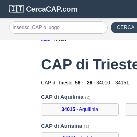
🇮🇹 CercaCAP.com
CERCA
Inserisci CAP o luogo
Italia
Trieste
CAP di Triest
CAP di Trieste:
58
· :
26
· 34010 – 34151
CAP di Aquilinia
(2)
34015
- Aquilinia
CAP di Aurisina
(1)