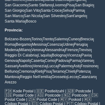
|
|
|
|
San Giacomo
Santo Stefano
Livorno
Pisa
San Biagio
|
|
|
|
|
San Giorgio
San Vito
Santa Croce
Selva
Parma
|
|
|
|
|
San Marco
San Nicola
San Silvestro
Sant'angelo
|
|
|
|
Santa Maria
Bosco
|
Provincia:
Bolzano-Bozen
Torino
Trento
Salerno
Cuneo
Brescia
|
|
|
|
|
|
Roma
Bergamo
Messina
Cosenza
Udine
Perugia
|
|
|
|
|
|
Modena
Milano
Verona
Alessandria
Firenze
Treviso
|
|
|
|
|
|
Reggio Di Calabria
L'aquila
Bologna
Vicenza
Pavia
|
|
|
|
|
Genova
Napoli
Caserta
Como
Padova
Parma
Varese
|
|
|
|
|
|
|
Sassari
Avellino
Venezia
Lucca
Palermo
Asti
Frosinone
|
|
|
|
|
|
|
Belluno
Cremona
Rieti
Pisa
Teramo
Chieti
Potenza
|
|
|
|
|
|
|
Mantova
Reggio Nell'emilia
Grosseto
Lecce
Catanzaro
|
|
|
|
|
Arezzo
🇵🇭
Kode Postal
| 🇩🇪
Postleitzahl
| 🇬🇧
Postcode
|
🇸🇬
Postal Code
| 🇦🇺
Postcode
| 🇳🇿
Postcode
| 🇨🇦
Postal Code
| 🇿🇦
Postal Code
| 🇲🇾
Poskod
| 🇲🇽
Código Postal
| 🇪🇸
Código Postal
| 🇵🇹
Código Postal
|