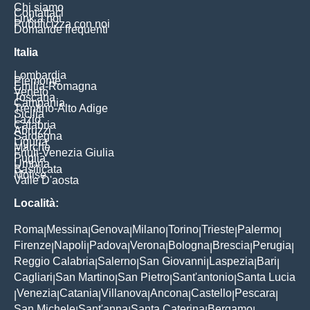
Chi siamo
Contattaci
Link a noi
Pubblicizza con noi
Domande frequenti
Italia
Lombardia
Piemonte
Emilia-Romagna
Veneto
Toscana
Campania
Trentino-Alto Adige
Sicilia
Lazio
Calabria
Abruzzi
Sardegna
Liguria
Marche
Friuli-Venezia Giulia
Puglia
Umbria
Basilicata
Molise
Valle D'aosta
Località:
Roma
Messina
Genova
Milano
Torino
Trieste
Palermo
|
|
|
|
|
|
|
Firenze
Napoli
Padova
Verona
Bologna
Brescia
Perugia
|
|
|
|
|
|
|
Reggio Calabria
Salerno
San Giovanni
Laspezia
Bari
|
|
|
|
|
Cagliari
San Martino
San Pietro
Sant'antonio
Santa Lucia
|
|
|
|
Venezia
Catania
Villanova
Ancona
Castello
Pescara
|
|
|
|
|
|
|
San Michele
Sant'anna
Santa Caterina
Bergamo