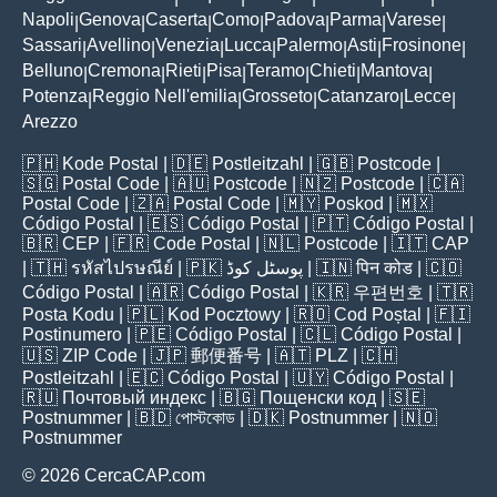
Napoli
Genova
Caserta
Como
Padova
Parma
Varese
|
|
|
|
|
|
|
Sassari
Avellino
Venezia
Lucca
Palermo
Asti
Frosinone
|
|
|
|
|
|
|
Belluno
Cremona
Rieti
Pisa
Teramo
Chieti
Mantova
|
|
|
|
|
|
|
Potenza
Reggio Nell'emilia
Grosseto
Catanzaro
Lecce
|
|
|
|
|
Arezzo
🇵🇭
Kode Postal
| 🇩🇪
Postleitzahl
| 🇬🇧
Postcode
|
🇸🇬
Postal Code
| 🇦🇺
Postcode
| 🇳🇿
Postcode
| 🇨🇦
Postal Code
| 🇿🇦
Postal Code
| 🇲🇾
Poskod
| 🇲🇽
Código Postal
| 🇪🇸
Código Postal
| 🇵🇹
Código Postal
|
🇧🇷
CEP
| 🇫🇷
Code Postal
| 🇳🇱
Postcode
| 🇮🇹
CAP
| 🇹🇭
รหัสไปรษณีย์
| 🇵🇰
پوسٹل کوڈ
| 🇮🇳
पिन कोड
| 🇨🇴
Código Postal
| 🇦🇷
Código Postal
| 🇰🇷
우편번호
| 🇹🇷
Posta Kodu
| 🇵🇱
Kod Pocztowy
| 🇷🇴
Cod Poștal
| 🇫🇮
Postinumero
| 🇵🇪
Código Postal
| 🇨🇱
Código Postal
|
🇺🇸
ZIP Code
| 🇯🇵
郵便番号
| 🇦🇹
PLZ
| 🇨🇭
Postleitzahl
| 🇪🇨
Código Postal
| 🇺🇾
Código Postal
|
🇷🇺
Почтовый индекс
| 🇧🇬
Пощенски код
| 🇸🇪
Postnummer
| 🇧🇩
পোস্টকোড
| 🇩🇰
Postnummer
| 🇳🇴
Postnummer
© 2026 CercaCAP.com