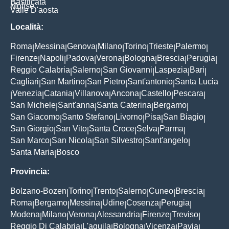
Basilicata
Molise
Valle D'aosta
Località:
Roma
Messina
Genova
Milano
Torino
Trieste
Palermo
|
|
|
|
|
|
|
Firenze
Napoli
Padova
Verona
Bologna
Brescia
Perugia
|
|
|
|
|
|
|
Reggio Calabria
Salerno
San Giovanni
Laspezia
Bari
|
|
|
|
|
Cagliari
San Martino
San Pietro
Sant'antonio
Santa Lucia
|
|
|
|
Venezia
Catania
Villanova
Ancona
Castello
Pescara
|
|
|
|
|
|
|
San Michele
Sant'anna
Santa Caterina
Bergamo
|
|
|
|
San Giacomo
Santo Stefano
Livorno
Pisa
San Biagio
|
|
|
|
|
San Giorgio
San Vito
Santa Croce
Selva
Parma
|
|
|
|
|
San Marco
San Nicola
San Silvestro
Sant'angelo
|
|
|
|
Santa Maria
Bosco
|
Provincia:
Bolzano-Bozen
Torino
Trento
Salerno
Cuneo
Brescia
|
|
|
|
|
|
Roma
Bergamo
Messina
Udine
Cosenza
Perugia
|
|
|
|
|
|
Modena
Milano
Verona
Alessandria
Firenze
Treviso
|
|
|
|
|
|
Reggio Di Calabria
L'aquila
Bologna
Vicenza
Pavia
|
|
|
|
|