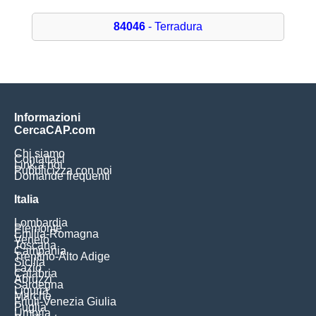
84046
- Terradura
Informazioni
CercaCAP.com
Chi siamo
Contattaci
Link a noi
Pubblicizza con noi
Domande frequenti
Italia
Lombardia
Piemonte
Emilia-Romagna
Veneto
Toscana
Campania
Trentino-Alto Adige
Sicilia
Lazio
Calabria
Abruzzi
Sardegna
Liguria
Marche
Friuli-Venezia Giulia
Puglia
Umbria