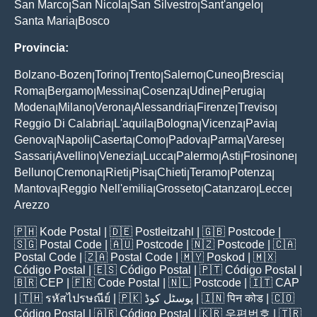
San Marco
San Nicola
San Silvestro
Sant'angelo
|
|
|
|
Santa Maria
Bosco
|
Provincia:
Bolzano-Bozen
Torino
Trento
Salerno
Cuneo
Brescia
|
|
|
|
|
|
Roma
Bergamo
Messina
Cosenza
Udine
Perugia
|
|
|
|
|
|
Modena
Milano
Verona
Alessandria
Firenze
Treviso
|
|
|
|
|
|
Reggio Di Calabria
L'aquila
Bologna
Vicenza
Pavia
|
|
|
|
|
Genova
Napoli
Caserta
Como
Padova
Parma
Varese
|
|
|
|
|
|
|
Sassari
Avellino
Venezia
Lucca
Palermo
Asti
Frosinone
|
|
|
|
|
|
|
Belluno
Cremona
Rieti
Pisa
Chieti
Teramo
Potenza
|
|
|
|
|
|
|
Mantova
Reggio Nell'emilia
Grosseto
Catanzaro
Lecce
|
|
|
|
|
Arezzo
🇵🇭
Kode Postal
| 🇩🇪
Postleitzahl
| 🇬🇧
Postcode
|
🇸🇬
Postal Code
| 🇦🇺
Postcode
| 🇳🇿
Postcode
| 🇨🇦
Postal Code
| 🇿🇦
Postal Code
| 🇲🇾
Poskod
| 🇲🇽
Código Postal
| 🇪🇸
Código Postal
| 🇵🇹
Código Postal
|
🇧🇷
CEP
| 🇫🇷
Code Postal
| 🇳🇱
Postcode
| 🇮🇹
CAP
| 🇹🇭
รหัสไปรษณีย์
| 🇵🇰
پوسٹل کوڈ
| 🇮🇳
पिन कोड
| 🇨🇴
Código Postal
| 🇦🇷
Código Postal
| 🇰🇷
우편번호
| 🇹🇷