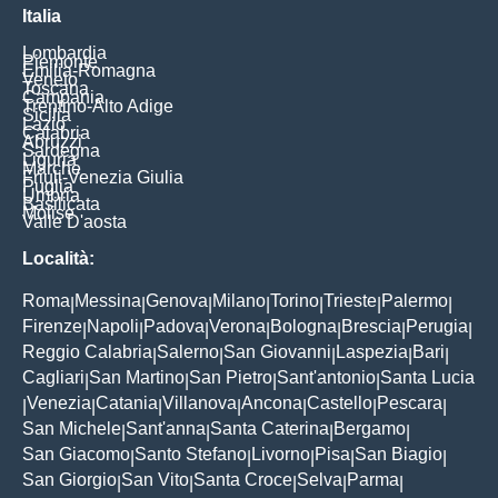
Italia
Lombardia
Piemonte
Emilia-Romagna
Veneto
Toscana
Campania
Trentino-Alto Adige
Sicilia
Lazio
Calabria
Abruzzi
Sardegna
Liguria
Marche
Friuli-Venezia Giulia
Puglia
Umbria
Basilicata
Molise
Valle D'aosta
Località:
Roma
Messina
Genova
Milano
Torino
Trieste
Palermo
|
|
|
|
|
|
|
Firenze
Napoli
Padova
Verona
Bologna
Brescia
Perugia
|
|
|
|
|
|
|
Reggio Calabria
Salerno
San Giovanni
Laspezia
Bari
|
|
|
|
|
Cagliari
San Martino
San Pietro
Sant'antonio
Santa Lucia
|
|
|
|
Venezia
Catania
Villanova
Ancona
Castello
Pescara
|
|
|
|
|
|
|
San Michele
Sant'anna
Santa Caterina
Bergamo
|
|
|
|
San Giacomo
Santo Stefano
Livorno
Pisa
San Biagio
|
|
|
|
|
San Giorgio
San Vito
Santa Croce
Selva
Parma
|
|
|
|
|