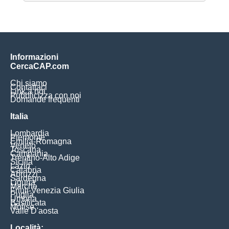
Informazioni
CercaCAP.com
Chi siamo
Contattaci
Link a noi
Pubblicizza con noi
Domande frequenti
Italia
Lombardia
Piemonte
Emilia-Romagna
Veneto
Toscana
Campania
Trentino-Alto Adige
Sicilia
Lazio
Calabria
Abruzzi
Sardegna
Liguria
Marche
Friuli-Venezia Giulia
Puglia
Umbria
Basilicata
Molise
Valle D'aosta
Località: