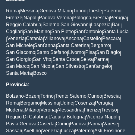
Roma
Messina
Genova
Milano
Torino
Trieste
Palermo
|
|
|
|
|
|
|
Firenze
Napoli
Padova
Verona
Bologna
Brescia
Perugia
|
|
|
|
|
|
|
Reggio Calabria
Salerno
San Giovanni
Laspezia
Bari
|
|
|
|
|
Cagliari
San Martino
San Pietro
Sant'antonio
Santa Lucia
|
|
|
|
Venezia
Catania
Villanova
Ancona
Castello
Pescara
|
|
|
|
|
|
|
San Michele
Sant'anna
Santa Caterina
Bergamo
|
|
|
|
San Giacomo
Santo Stefano
Livorno
Pisa
San Biagio
|
|
|
|
|
San Giorgio
San Vito
Santa Croce
Selva
Parma
|
|
|
|
|
San Marco
San Nicola
San Silvestro
Sant'angelo
|
|
|
|
Santa Maria
Bosco
|
Provincia:
Bolzano-Bozen
Torino
Trento
Salerno
Cuneo
Brescia
|
|
|
|
|
|
Roma
Bergamo
Messina
Udine
Cosenza
Perugia
|
|
|
|
|
|
Modena
Milano
Verona
Alessandria
Firenze
Treviso
|
|
|
|
|
|
Reggio Di Calabria
L'aquila
Bologna
Vicenza
Napoli
|
|
|
|
|
Pavia
Genova
Caserta
Como
Padova
Parma
Varese
|
|
|
|
|
|
|
Sassari
Avellino
Venezia
Lucca
Palermo
Asti
Frosinone
|
|
|
|
|
|
|