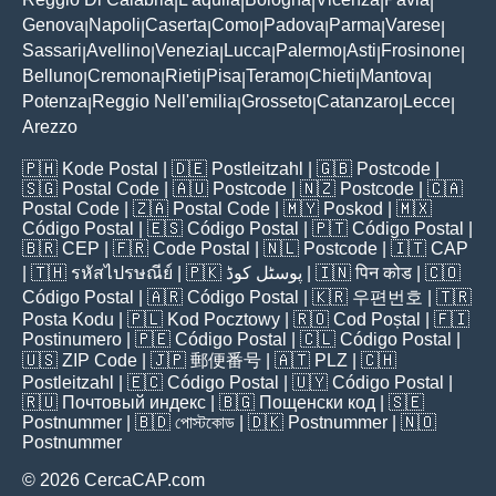
|
|
|
|
|
Genova
Napoli
Caserta
Como
Padova
Parma
Varese
|
|
|
|
|
|
|
Sassari
Avellino
Venezia
Lucca
Palermo
Asti
Frosinone
|
|
|
|
|
|
|
Belluno
Cremona
Rieti
Pisa
Teramo
Chieti
Mantova
|
|
|
|
|
|
|
Potenza
Reggio Nell'emilia
Grosseto
Catanzaro
Lecce
|
|
|
|
|
Arezzo
🇵🇭
Kode Postal
| 🇩🇪
Postleitzahl
| 🇬🇧
Postcode
|
🇸🇬
Postal Code
| 🇦🇺
Postcode
| 🇳🇿
Postcode
| 🇨🇦
Postal Code
| 🇿🇦
Postal Code
| 🇲🇾
Poskod
| 🇲🇽
Código Postal
| 🇪🇸
Código Postal
| 🇵🇹
Código Postal
|
🇧🇷
CEP
| 🇫🇷
Code Postal
| 🇳🇱
Postcode
| 🇮🇹
CAP
| 🇹🇭
รหัสไปรษณีย์
| 🇵🇰
پوسٹل کوڈ
| 🇮🇳
पिन कोड
| 🇨🇴
Código Postal
| 🇦🇷
Código Postal
| 🇰🇷
우편번호
| 🇹🇷
Posta Kodu
| 🇵🇱
Kod Pocztowy
| 🇷🇴
Cod Poștal
| 🇫🇮
Postinumero
| 🇵🇪
Código Postal
| 🇨🇱
Código Postal
|
🇺🇸
ZIP Code
| 🇯🇵
郵便番号
| 🇦🇹
PLZ
| 🇨🇭
Postleitzahl
| 🇪🇨
Código Postal
| 🇺🇾
Código Postal
|
🇷🇺
Почтовый индекс
| 🇧🇬
Пощенски код
| 🇸🇪
Postnummer
| 🇧🇩
পোস্টকোড
| 🇩🇰
Postnummer
| 🇳🇴
Postnummer
© 2026 CercaCAP.com