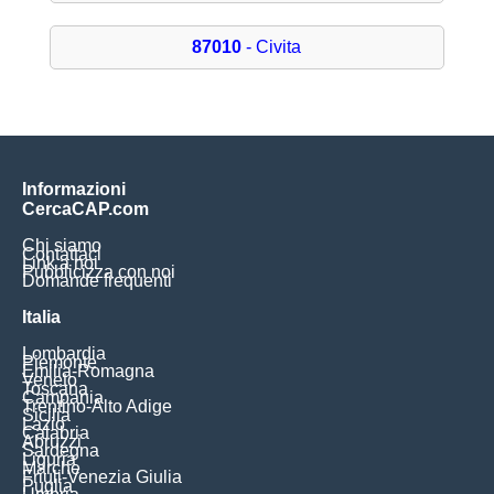
87010
- Civita
Informazioni
CercaCAP.com
Chi siamo
Contattaci
Link a noi
Pubblicizza con noi
Domande frequenti
Italia
Lombardia
Piemonte
Emilia-Romagna
Veneto
Toscana
Campania
Trentino-Alto Adige
Sicilia
Lazio
Calabria
Abruzzi
Sardegna
Liguria
Marche
Friuli-Venezia Giulia
Puglia