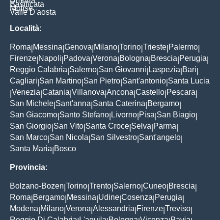
Umbria
Basilicata
Molise
Valle D'aosta
Località:
Roma
Messina
Genova
Milano
Torino
Trieste
Palermo
|
|
|
|
|
|
|
Firenze
Napoli
Padova
Verona
Bologna
Brescia
Perugia
|
|
|
|
|
|
|
Reggio Calabria
Salerno
San Giovanni
Laspezia
Bari
|
|
|
|
|
Cagliari
San Martino
San Pietro
Sant'antonio
Santa Lucia
|
|
|
|
Venezia
Catania
Villanova
Ancona
Castello
Pescara
|
|
|
|
|
|
|
San Michele
Sant'anna
Santa Caterina
Bergamo
|
|
|
|
San Giacomo
Santo Stefano
Livorno
Pisa
San Biagio
|
|
|
|
|
San Giorgio
San Vito
Santa Croce
Selva
Parma
|
|
|
|
|
San Marco
San Nicola
San Silvestro
Sant'angelo
|
|
|
|
Santa Maria
Bosco
|
Provincia:
Bolzano-Bozen
Torino
Trento
Salerno
Cuneo
Brescia
|
|
|
|
|
|
Roma
Bergamo
Messina
Udine
Cosenza
Perugia
|
|
|
|
|
|
Modena
Milano
Verona
Alessandria
Firenze
Treviso
|
|
|
|
|
|
Reggio Di Calabria
L'aquila
Bologna
Vicenza
Pavia