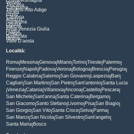
Emilia-Romagna
Veneto
Toscana
Campania
Trentino-Alto Adige
Sicilia
Lazio
Calabria
Abruzzi
Sardegna
Liguria
Marche
Friuli-Venezia Giulia
Puglia
Umbria
Basilicata
Molise
Valle D'aosta
Località:
Roma
Messina
Genova
Milano
Torino
Trieste
Palermo
|
|
|
|
|
|
|
Firenze
Napoli
Padova
Verona
Bologna
Brescia
Perugia
|
|
|
|
|
|
|
Reggio Calabria
Salerno
San Giovanni
Laspezia
Bari
|
|
|
|
|
Cagliari
San Martino
San Pietro
Sant'antonio
Santa Lucia
|
|
|
|
Venezia
Catania
Villanova
Ancona
Castello
Pescara
|
|
|
|
|
|
|
San Michele
Sant'anna
Santa Caterina
Bergamo
|
|
|
|
San Giacomo
Santo Stefano
Livorno
Pisa
San Biagio
|
|
|
|
|
San Giorgio
San Vito
Santa Croce
Selva
Parma
|
|
|
|
|
San Marco
San Nicola
San Silvestro
Sant'angelo
|
|
|
|
Santa Maria
Bosco
|