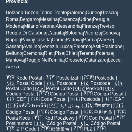
Provincia:
Bolzano-Bozen
Torino
Trento
Salerno
Cuneo
Brescia
|
|
|
|
|
|
Roma
Bergamo
Messina
Cosenza
Udine
Perugia
|
|
|
|
|
|
Modena
Milano
Verona
Alessandria
Firenze
Treviso
|
|
|
|
|
|
Reggio Di Calabria
L'aquila
Bologna
Vicenza
Genova
|
|
|
|
|
Napoli
Pavia
Caserta
Como
Padova
Parma
Varese
|
|
|
|
|
|
|
Sassari
Avellino
Venezia
Lucca
Palermo
Asti
Frosinone
|
|
|
|
|
|
|
Belluno
Cremona
Rieti
Pisa
Chieti
Teramo
Potenza
|
|
|
|
|
|
|
Mantova
Reggio Nell'emilia
Grosseto
Catanzaro
Lecce
|
|
|
|
|
Arezzo
🇵🇭
Kode Postal
| 🇩🇪
Postleitzahl
| 🇬🇧
Postcode
|
🇸🇬
Postal Code
| 🇦🇺
Postcode
| 🇳🇿
Postcode
| 🇨🇦
Postal Code
| 🇿🇦
Postal Code
| 🇲🇾
Poskod
| 🇲🇽
Código Postal
| 🇪🇸
Código Postal
| 🇵🇹
Código Postal
|
🇧🇷
CEP
| 🇫🇷
Code Postal
| 🇳🇱
Postcode
| 🇮🇹
CAP
| 🇹🇭
รหัสไปรษณีย์
| 🇵🇰
پوسٹل کوڈ
| 🇮🇳
पिन कोड
| 🇨🇴
Código Postal
| 🇦🇷
Código Postal
| 🇰🇷
우편번호
| 🇹🇷
Posta Kodu
| 🇵🇱
Kod Pocztowy
| 🇷🇴
Cod Poștal
| 🇫🇮
Postinumero
| 🇵🇪
Código Postal
| 🇨🇱
Código Postal
|
🇺🇸
ZIP Code
| 🇯🇵
郵便番号
| 🇦🇹
PLZ
| 🇨🇭